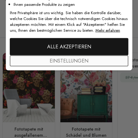
Ihnen passende Produkte zu zeigen
Ihre Privatsphäre ist uns wichtig. Sie haben die Kontrolle darüber,
welche Cookies Sie über die technisch notwendigen Cookies hinaus
akzeptieren möchten. Mit einem Klick auf "Akzeptieren" helfen Sie
Verwandte Produkte
uns, Ihnen den bestmöglichen Service zu bieten.
Mehr erfahren
ALLE AKZEPTIEREN
Foto
EINSTELLUNGEN
Fraue
Wint
37 €/m
Fototapete mit
Fototapete mit
ausgefallenem
Schädel und Blumen