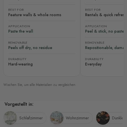
BEST FOR
BEST FOR
Feature walls & whole rooms
Rentals & quick refres
APPLICATION
APPLICATION
Paste the wall
Peel & stick, no paste
REMOVABLE
REMOVABLE
Peels off dry, no residue
Repositionable, damag
DURABILITY
DURABILITY
Hard-wearing
Everyday
Wischen Sie, um alle Materialien zu vergleichen
Vorgestellt in:
Schlafzimmer
Wohnzimmer
Dunkle 