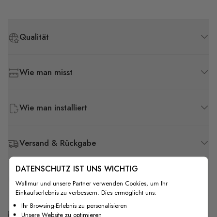
Qualität
Wie man misst
Wie man installiert
Versand & Rückgabe
DATENSCHUTZ IST UNS WICHTIG
F.A.Q
Wallmur und unsere Partner verwenden Cookies, um Ihr
Einkaufserlebnis zu verbessern. Dies ermöglicht uns:
Ihr Browsing-Erlebnis zu personalisieren
Kostenlose Anpassung
Unsere Website zu optimieren