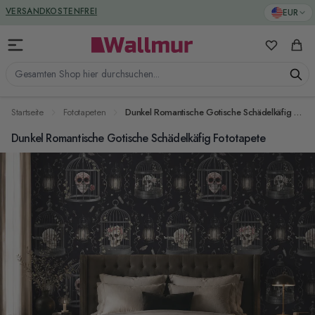
Zum Inhalt springen
GREENGUARD ZERTIFIZIERT
EUR
VERSANDKOSTENFREI
Meine Favo
Ware
Gesamten Shop hier durchsuchen...
Startseite
Fototapeten
Dunkel Romantische Gotische Schädelkäfig Fototapete
Dunkel Romantische Gotische Schädelkäfig Fototapete