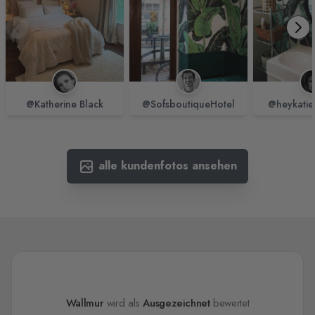
@Katherine Black
@SofsboutiqueHotel
@heykatie
alle kundenfotos ansehen
Wallmur
wird als
Ausgezeichnet
bewertet