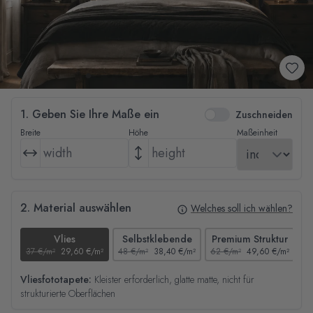
1. Geben Sie Ihre Maße ein
Zuschneiden
Breite
Höhe
Maßeinheit
2. Material auswählen
Welches soll ich wählen?
Vlies
Selbstklebende
Premium Struktur
37 €/m²
29,60 €/m²
48 €/m²
38,40 €/m²
62 €/m²
49,60 €/m²
44
Vliesfototapete:
Kleister erforderlich, glatte matte, nicht für
strukturierte Oberflächen