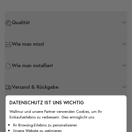
Qualität
Wie man misst
Wie man installiert
Versand & Rückgabe
DATENSCHUTZ IST UNS WICHTIG
F.A.Q
Wallmur und unsere Partner verwenden Cookies, um Ihr
Einkaufserlebnis zu verbessern. Dies ermöglicht uns:
Ihr Browsing-Erlebnis zu personalisieren
Kostenlose Anpassung
Unsere Website zu optimieren