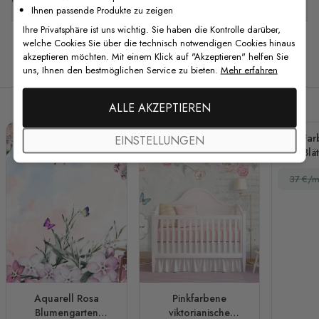
Ihnen passende Produkte zu zeigen
Ihre Privatsphäre ist uns wichtig. Sie haben die Kontrolle darüber,
welche Cookies Sie über die technisch notwendigen Cookies hinaus
akzeptieren möchten. Mit einem Klick auf "Akzeptieren" helfen Sie
Verwandte Produkte
uns, Ihnen den bestmöglichen Service zu bieten.
Mehr erfahren
ALLE AKZEPTIEREN
Far
EINSTELLUNGEN
Blä
Fo
37 €/m
Aquarell Rosa
Pinkfarbene
Blumengarten
viktorianische