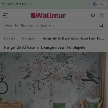
Zum Inhalt springen
GREENGUARD ZERTIFIZIERT
EUR
VERSANDKOSTENFREI
Meine Favo
Ware
Gesamten Shop hier durchsuchen...
Startseite
Fototapeten
Hängende Schlüssel an blumigem Baum Fototapete
Hängende Schlüssel an blumigem Baum Fototapete