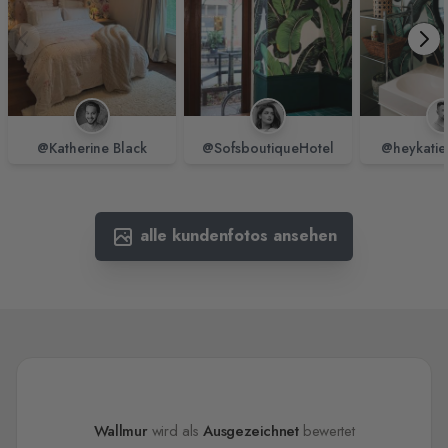
@Katherine Black
@SofsboutiqueHotel
@heykatie
alle kundenfotos ansehen
Wallmur
wird als
Ausgezeichnet
bewertet