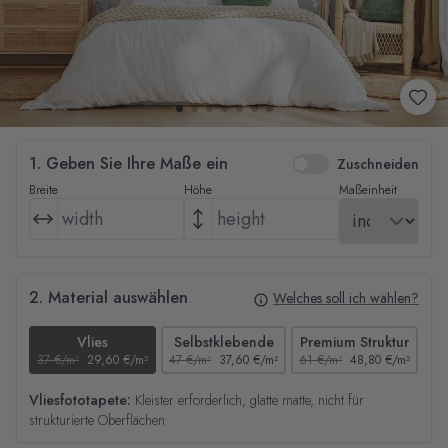
1. Geben Sie Ihre Maße ein
Zuschneiden
Breite
Höhe
Maßeinheit
2. Material auswählen
Welches soll ich wählen?
Vlies
Selbstklebende
Premium Struktur
37 €/m²
29,60 €/m²
47 €/m²
37,60 €/m²
61 €/m²
48,80 €/m²
44
Vliesfototapete:
Kleister erforderlich, glatte matte, nicht für
strukturierte Oberflächen