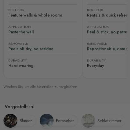
BEST FOR
BEST FOR
Feature walls & whole rooms
Rentals & quick refres
APPLICATION
APPLICATION
Paste the wall
Peel & stick, no paste
REMOVABLE
REMOVABLE
Peels off dry, no residue
Repositionable, damag
DURABILITY
DURABILITY
Hard-wearing
Everyday
Wischen Sie, um alle Materialien zu vergleichen
Vorgestellt in:
Blumen
Fernseher
Schlafzimmer