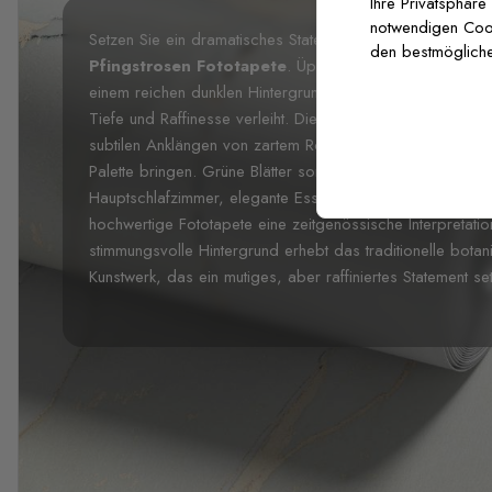
Ihre Privatsphäre
notwendigen Cooki
Setzen Sie ein dramatisches Statement mit dieser luxuriö
den bestmögliche
Pfingstrosen Fototapete
. Üppige weiße Pfingstrosen
einem reichen dunklen Hintergrund und schaffen einen a
Tiefe und Raffinesse verleiht. Die
fotorealistischen
Blum
subtilen Anklängen von zartem Rosa und Lavendelblau, 
Palette bringen. Grüne Blätter sorgen für natürliche Beweg
Hauptschlafzimmer, elegante Esszimmer oder anspruchsvol
hochwertige Fototapete eine zeitgenössische Interpretati
stimmungsvolle Hintergrund erhebt das traditionelle bot
Kunstwerk, das ein mutiges, aber raffiniertes Statement set