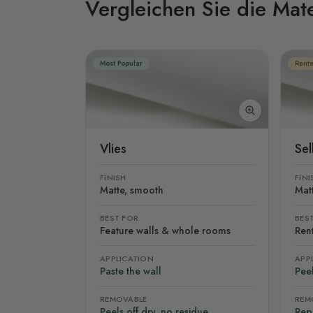
Vergleichen Sie die Mate
Most Popular
Rente
Vlies
Se
FINISH
FINI
Matte, smooth
Mat
BEST FOR
BES
Feature walls & whole rooms
Rent
APPLICATION
APP
Paste the wall
Peel
REMOVABLE
REM
Peels off dry, no residue
Rep