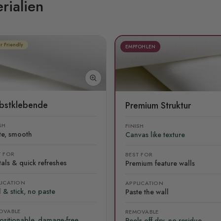
rialien
r Friendly
EMPFOHLEN
lbstklebende
Premium Struktur
SH
FINISH
te, smooth
Canvas like texture
T FOR
BEST FOR
als & quick refreshes
Premium feature walls
LICATION
APPLICATION
 & stick, no paste
Paste the wall
OVABLE
REMOVABLE
ositionable, damage-free
Peels off dry, no residue