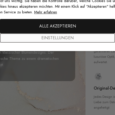
zertifizierten T
 ist uns wichtig. Sie haben die Kontrolle darüber, welche Cookies Sie 
Sicherheit in 
es hinaus akzeptieren möchten. Mit einem Klick auf "Akzeptieren" helf
sen
Dunkle Blumen und Weiße
n Service zu bieten.
Mehr erfahren
 und zarte Gänseblümchen blühen vor
temberaubenden Kontrast, der jedem Raum
ALLE AKZEPTIEREN
en scheinen ätherisch zu schweben, mit
Hochwertig
die sanfte Wärme in die monochrome
EINSTELLUNGEN
ung in der Komposition. Perfekt für
Unsere Tapete
hochwertigen M
le Gästetoiletten, bietet diese
garantieren La
on klassischer Blumendesigns. Der
luxuriöse Optik
anische Thema zu einem dramatischen
aufwertet.
zt.
Original-De
Jedes Design is
Liebe zum Detai
angefertigt.