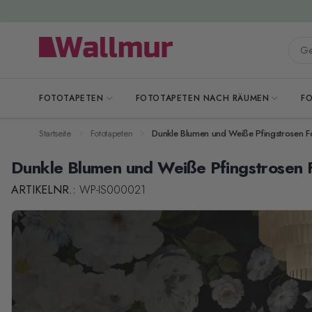
Zum Inhalt springen
Gesa
FOTOTAPETEN
FOTOTAPETEN NACH RÄUMEN
F
Startseite
Fototapeten
Dunkle Blumen und Weiße Pfingstrosen F
Dunkle Blumen und Weiße Pfingstrosen 
ARTIKELNR.:
WP-IS000021