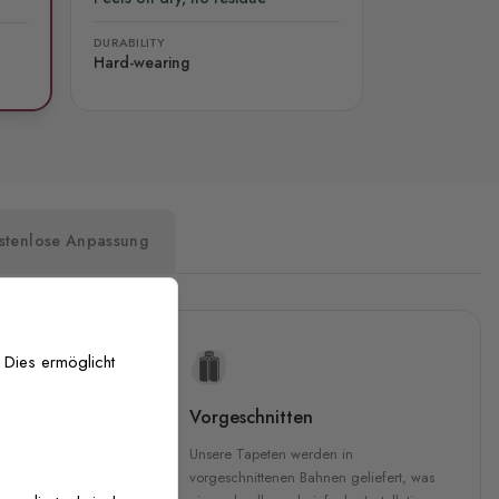
DURABILITY
Hard-wearing
stenlose Anpassung
 Dies ermöglicht
uckqualität
Vorgeschnitten
che Druckqualität.
Unsere Tapeten werden in
 GREENGUARD Gold-
vorgeschnittenen Bahnen geliefert, was