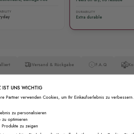
BILITY
DURABILITY
ryday
Extra durable
lliert
Versand & Rückgabe
F.A.Q
Ko
 IST UNS WICHTIG
re Partner verwenden Cookies, um Ihr Einkaufserlebnis zu verbessern.
Premium-Dr
lebnis zu personalisieren
 zu optimieren
Außergewöhnli
 Produkte zu zeigen
Gedruckt mit