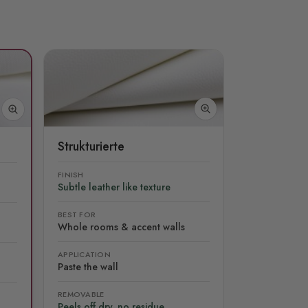
Strukturierte
FINISH
Subtle leather like texture
BEST FOR
Whole rooms & accent walls
APPLICATION
Paste the wall
REMOVABLE
Peels off dry, no residue