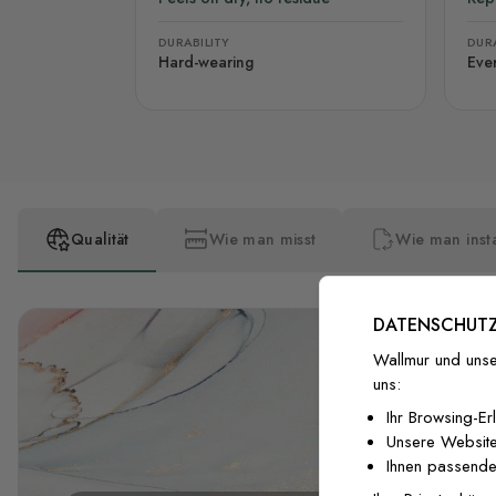
DURABILITY
DURA
Hard-wearing
Eve
Qualität
Wie man misst
Wie man insta
DATENSCHUTZ
Wallmur und unse
uns:
Ihr Browsing-Er
Unsere Website
Ihnen passende