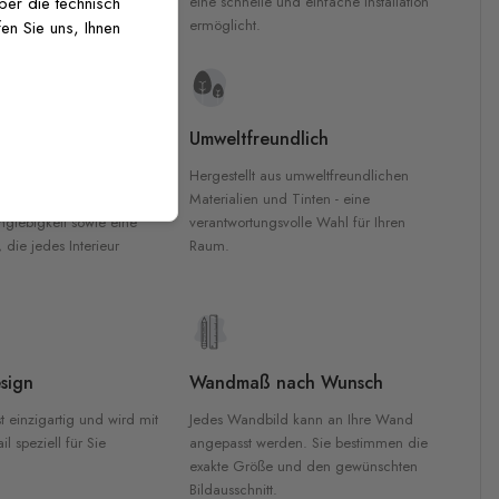
inten für garantierte
eine schnelle und einfache Installation
über die technisch
Innenräumen.
ermöglicht.
en Sie uns, Ihnen
e Materialien
Umweltfreundlich
n werden aus
Hergestellt aus umweltfreundlichen
aterialien gefertigt und
Materialien und Tinten - eine
nglebigkeit sowie eine
verantwortungsvolle Wahl für Ihren
, die jedes Interieur
Raum.
sign
Wandmaß nach Wunsch
t einzigartig und wird mit
Jedes Wandbild kann an Ihre Wand
l speziell für Sie
angepasst werden. Sie bestimmen die
exakte Größe und den gewünschten
Bildausschnitt.