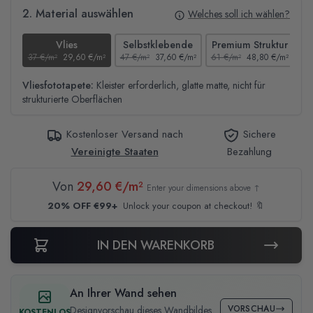
2. Material auswählen
Welches soll ich wählen?
Vlies
Selbstklebende
Premium Struktur
37 €/m²
29,60 €/m²
47 €/m²
37,60 €/m²
61 €/m²
48,80 €/m²
44
Vliesfototapete:
Kleister erforderlich, glatte matte, nicht für
strukturierte Oberflächen
Kostenloser Versand nach
Sichere
Vereinigte Staaten
Bezahlung
Von
29,60 €/m²
Enter your dimensions above ↑
20% OFF €99+
Unlock your coupon at checkout! 🔖
IN DEN WARENKORB
An Ihrer Wand sehen
VORSCHAU
Designvorschau dieses Wandbildes
KOSTENLOS