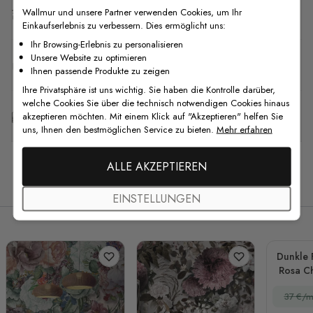
Wallmur und unsere Partner verwenden Cookies, um Ihr
Versand & Rückgabe
Einkaufserlebnis zu verbessern. Dies ermöglicht uns:
Ihr Browsing-Erlebnis zu personalisieren
Unsere Website zu optimieren
F.A.Q
Ihnen passende Produkte zu zeigen
Ihre Privatsphäre ist uns wichtig. Sie haben die Kontrolle darüber,
welche Cookies Sie über die technisch notwendigen Cookies hinaus
Kostenlose Anpassung
akzeptieren möchten. Mit einem Klick auf "Akzeptieren" helfen Sie
uns, Ihnen den bestmöglichen Service zu bieten.
Mehr erfahren
ALLE AKZEPTIEREN
Verwandte Produkte
EINSTELLUNGEN
Dunkle 
Rosa C
37 €/m