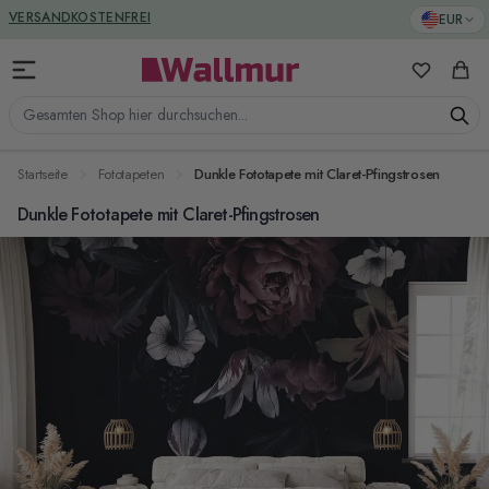
Zum Inhalt springen
GREENGUARD ZERTIFIZIERT
EUR
VERSANDKOSTENFREI
Meine Favo
Ware
Gesamten Shop hier durchsuchen...
Startseite
Fototapeten
Dunkle Fototapete mit Claret-Pfingstrosen
Dunkle Fototapete mit Claret-Pfingstrosen