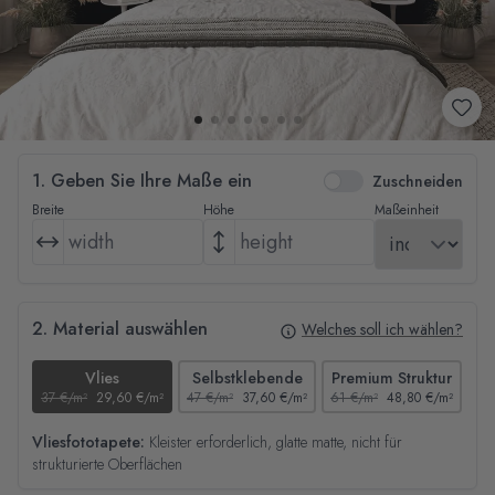
1. Geben Sie Ihre Maße ein
Zuschneiden
Breite
Höhe
Maßeinheit
2. Material auswählen
Welches soll ich wählen?
Vlies
Selbstklebende
Premium Struktur
37 €/m²
29,60 €/m²
47 €/m²
37,60 €/m²
61 €/m²
48,80 €/m²
44
Vliesfototapete:
Kleister erforderlich, glatte matte, nicht für
strukturierte Oberflächen