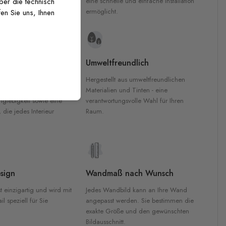
inten für garantierte
eine schnelle und einfache Installation
über die technisch
Innenräumen.
ermöglicht.
en Sie uns, Ihnen
e Materialien
Umweltfreundlich
n werden aus
Hergestellt aus umweltfreundlichen
aterialien gefertigt und
Materialien und Tinten - eine
nglebigkeit sowie eine
verantwortungsvolle Wahl für Ihren
, die jedes Interieur
Raum.
sign
Wandmaß nach Wunsch
t einzigartig und wird mit
Jedes Wandbild kann an Ihre Wand
l speziell für Sie
angepasst werden. Sie bestimmen die
exakte Größe und den gewünschten
Bildausschnitt.