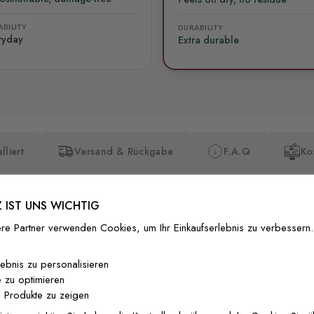
BILITY
DURABILITY
ryday
Extra durable
lliert
Versand & Rückgabe
F.A.Q
Ko
 IST UNS WICHTIG
re Partner verwenden Cookies, um Ihr Einkaufserlebnis zu verbessern.
Premium-Dr
lebnis zu personalisieren
 zu optimieren
Außergewöhnli
 Produkte zu zeigen
Gedruckt mit