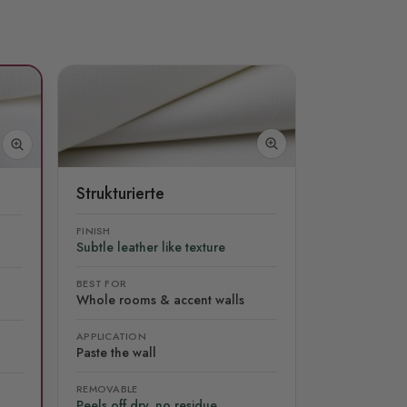
Strukturierte
FINISH
Subtle leather like texture
BEST FOR
Whole rooms & accent walls
APPLICATION
Paste the wall
REMOVABLE
Peels off dry, no residue