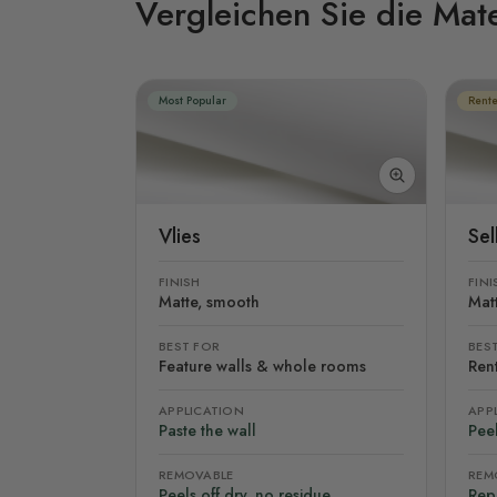
Vergleichen Sie die Mate
Most Popular
Rente
Vlies
Se
FINISH
FINI
Matte, smooth
Mat
BEST FOR
BES
Feature walls & whole rooms
Rent
APPLICATION
APP
Paste the wall
Peel
REMOVABLE
REM
Peels off dry, no residue
Rep