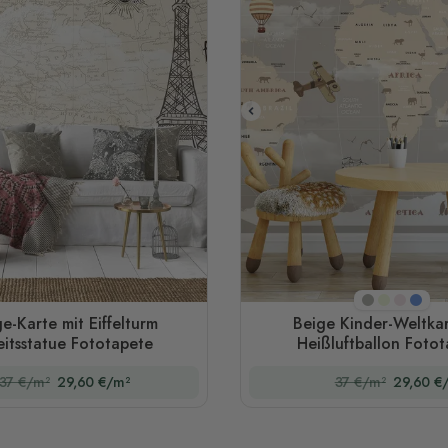
Beige
Mintgrün
Rosa
Blau
e-Karte mit Eiffelturm
Beige Kinder-Weltkar
eitsstatue Fototapete
Heißluftballon Foto
37 €/m²
29,60 €/m²
37 €/m²
29,60 €