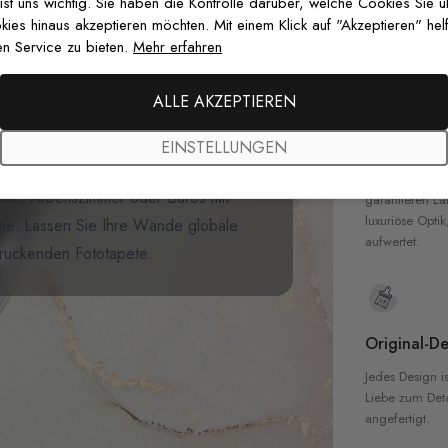
zertifizierten T
 ist uns wichtig. Sie haben die Kontrolle darüber, welche Cookies Sie 
Sicherheit in 
es hinaus akzeptieren möchten. Mit einem Klick auf "Akzeptieren" helf
n Service zu bieten.
Mehr erfahren
finesse mit der
Eiffelturm Stadt
 zeigt den ikonischen Eiffelturm,
ALLE AKZEPTIEREN
izzen berühmter Wahrzeichen. Die
Hochwertig
 und schaffen eine gemütliche, aber
EINSTELLUNGEN
Unsere Tapete
eisefans oder alle, die Fernweh
hochwertigen M
me, Arbeitszimmer oder Büros mit
garantieren La
luxuriöse Optik
rme. Lassen Sie Ihre Wände globale
aufwertet.
ndruckenden Fototapete.
Original-De
Jedes Design is
Liebe zum Detai
angefertigt.