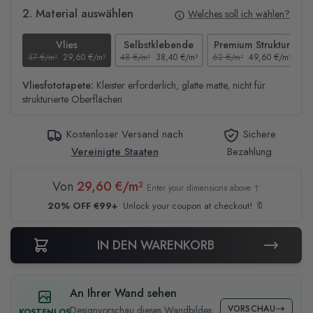
2. Material auswählen
Welches soll ich wählen?
Vlies
Selbstklebende
Premium Struktur
37 €/m²
29,60 €/m²
48 €/m²
38,40 €/m²
62 €/m²
49,60 €/m²
4
Vliesfototapete:
Kleister erforderlich, glatte matte, nicht für
strukturierte Oberflächen
Kostenloser Versand nach
Sichere
Vereinigte Staaten
Bezahlung
Von
29,60 €/m²
Enter your dimensions above ↑
20% OFF €99+
Unlock your coupon at checkout! 🔖
IN DEN WARENKORB
An Ihrer Wand sehen
VORSCHAU
Designvorschau dieses Wandbildes
KOSTENLOS