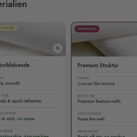
rialien
r Friendly
EMPFOHLEN
lbstklebende
Premium Struktur
SH
FINISH
te, smooth
Canvas like texture
T FOR
BEST FOR
als & quick refreshes
Premium feature walls
LICATION
APPLICATION
 & stick, no paste
Paste the wall
OVABLE
REMOVABLE
ositionable, damage-free
Peels off dry, no residue