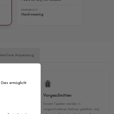
DURABILITY
Hard-wearing
stenlose Anpassung
 Dies ermöglicht
uckqualität
Vorgeschnitten
che Druckqualität.
Unsere Tapeten werden in
 GREENGUARD Gold-
vorgeschnittenen Bahnen geliefert, was