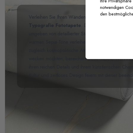
Ihre Privatsphäre
notwendigen Cooki
den bestmögliche
Verleihen Sie Ihren Wänden eine weltgewandte Raf
Typografie Fototapete
. Dieses fesselnde Design
umgeben von detaillierter Stadt-Typografie und Sk
warmen Sepia-Töne verleihen eine
vintage
Eleganz
zugleich kosmopolitische Atmosphäre. Perfekt für R
wecken möchten, bereichert diese Tapete Wohnräu
ihren reichen Details und ihrem künstlerischen Cha
Kultur und zeitloses Design feiern mit dieser beei