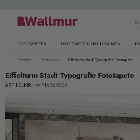
Zum Inhalt springen
Gesa
FOTOTAPETEN
FOTOTAPETEN NACH RÄUMEN
F
Startseite
Fototapeten
Eiffelturm Stadt Typografie Fototapete
Eiffelturm Stadt Typografie Fototapete
ARTIKELNR.:
WP-16862009