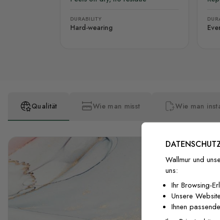
DURABILITY
DURA
Hard-wearing
Eve
Qualität
Wie man misst
Wie man insta
DATENSCHUTZ
Wallmur und unse
uns:
Ihr Browsing-Er
Unsere Website
Ihnen passende