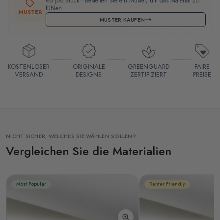
€6 pro Stück · Bestellen Sie ein Muster, um das Material zu
fühlen.
MUSTER
MUSTER KAUFEN
KOSTENLOSER
ORIGINALE
GREENGUARD
FAIRE
VERSAND
DESIGNS
ZERTIFIZIERT
PREISE
NICHT SICHER, WELCHES SIE WÄHLEN SOLLEN?
Vergleichen Sie die Materialien
Most Popular
Renter Friendly