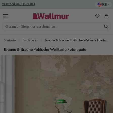
Zum Inhalt springen
GREENGUARD ZERTIFIZIERT
EUR
VERSANDKOSTENFREI
Meine Favo
Ware
Gesamten Shop hier durchsuchen...
Startseite
Fototapeten
Braune & Braune Politische Weltkarte Fototapete
Braune & Braune Politische Weltkarte Fototapete