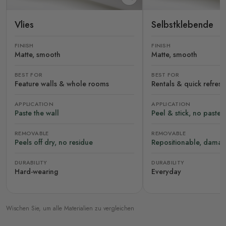
Vlies
Selbstklebende
FINISH
FINISH
Matte, smooth
Matte, smooth
BEST FOR
BEST FOR
Feature walls & whole rooms
Rentals & quick refres
APPLICATION
APPLICATION
Paste the wall
Peel & stick, no paste
REMOVABLE
REMOVABLE
Peels off dry, no residue
Repositionable, damag
DURABILITY
DURABILITY
Hard-wearing
Everyday
Wischen Sie, um alle Materialien zu vergleichen