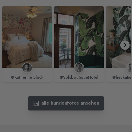
@Katherine Black
@SofsboutiqueHotel
@heykatie
alle kundenfotos ansehen