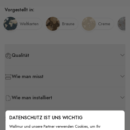
Vorgestellt in:
Weltkarten
Braune
Creme
Qualität
Wie man misst
Wie man installiert
DATENSCHUTZ IST UNS WICHTIG
Versand & Rückgabe
Wallmur und unsere Partner verwenden Cookies, um Ihr