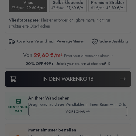
Vlies
Selbstklebende
Premium Struktur
37 €/m²
29,60 €/m²
47 €/m²
37,60 €/m²
61 €/m²
48,80 €/m²
44
Vliesfototapete:
Kleister erforderlich, glatte matte, nicht für
strukturierte Oberflächen
Kostenloser Versand nach
Vereinigte Staaten
Sichere Bezahlung
Von
29,60 €/m²
Enter your dimensions above ↑
20% OFF €99+
Unlock your coupon at checkout! 🔖
IN DEN WARENKORB
An Ihrer Wand sehen
Designvorschau dieses Wandbildes in Ihrem Raum — in 24h.
KOSTENLOS
24H
VORSCHAU
Materialmuster bestellen