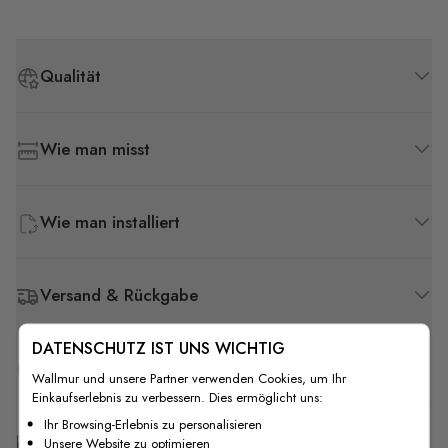
Qualität
Wie man misst
Wie man installiert
Versand & Rückgabe
DATENSCHUTZ IST UNS WICHTIG
F.A.Q
Wallmur und unsere Partner verwenden Cookies, um Ihr
Einkaufserlebnis zu verbessern. Dies ermöglicht uns:
Ihr Browsing-Erlebnis zu personalisieren
Kostenlose Anpassung
Unsere Website zu optimieren