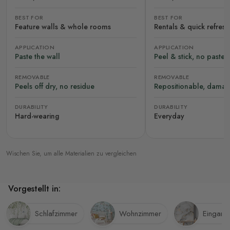
BEST FOR
BEST FOR
Feature walls & whole rooms
Rentals & quick refres
APPLICATION
APPLICATION
Paste the wall
Peel & stick, no paste
REMOVABLE
REMOVABLE
Peels off dry, no residue
Repositionable, damag
DURABILITY
DURABILITY
Hard-wearing
Everyday
Wischen Sie, um alle Materialien zu vergleichen
Vorgestellt in:
Schlafzimmer
Wohnzimmer
Eingang