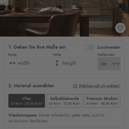
1. Geben Sie Ihre Maße ein
Zuschneiden
Breite
Höhe
Maßeinheit
2. Material auswählen
Welches soll ich wählen?
Vlies
Selbstklebende
Premium Struktur
37 €/m²
29,60 €/m²
47 €/m²
37,60 €/m²
61 €/m²
48,80 €/m²
44
Vliesfototapete:
Kleister erforderlich, glatte matte, nicht für
strukturierte Oberflächen