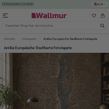
Zum Inhalt springen
GREENGUARD ZERTIFIZIERT
EUR
VERSANDKOSTENFREI
Meine Favo
Ware
Gesamten Shop hier durchsuchen...
Startseite
Fototapeten
Antike Europäische Stadtkarte Fototapete
Antike Europäische Stadtkarte Fototapete