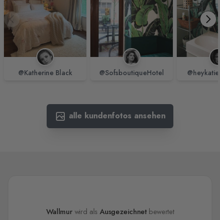
@Katherine Black
@SofsboutiqueHotel
@heykatie
alle kundenfotos ansehen
Wallmur
wird als
Ausgezeichnet
bewertet