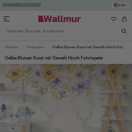
Zum Inhalt springen
GREENGUARD ZERTIFIZIERT
EUR
VERSANDKOSTENFREI
Meine Favo
Ware
Gesamten Shop hier durchsuchen...
Startseite
Fototapeten
Gelbe Blumen Kunst mit Geweih Hirsch Fototapete
Gelbe Blumen Kunst mit Geweih Hirsch Fototapete