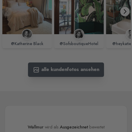
@Katherine Black
@SofsboutiqueHotel
@heykatie
alle kundenfotos ansehen
Wallmur
wird als
Ausgezeichnet
bewertet