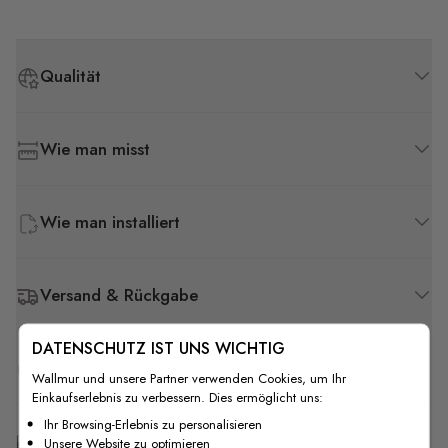
Qualität
Wie man misst
Wie man installiert
Versand & Rückgabe
DATENSCHUTZ IST UNS WICHTIG
F.A.Q
Wallmur und unsere Partner verwenden Cookies, um Ihr
Einkaufserlebnis zu verbessern. Dies ermöglicht uns:
Ihr Browsing-Erlebnis zu personalisieren
Kostenlose Anpassung
Unsere Website zu optimieren