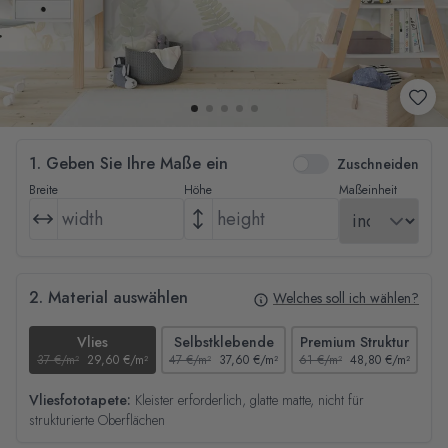
1. Geben Sie Ihre Maße ein
Zuschneiden
Breite
Höhe
Maßeinheit
2. Material auswählen
Welches soll ich wählen?
Vlies
Selbstklebende
Premium Struktur
37 €/m²
29,60 €/m²
47 €/m²
37,60 €/m²
61 €/m²
48,80 €/m²
44
Vliesfototapete:
Kleister erforderlich, glatte matte, nicht für
strukturierte Oberflächen