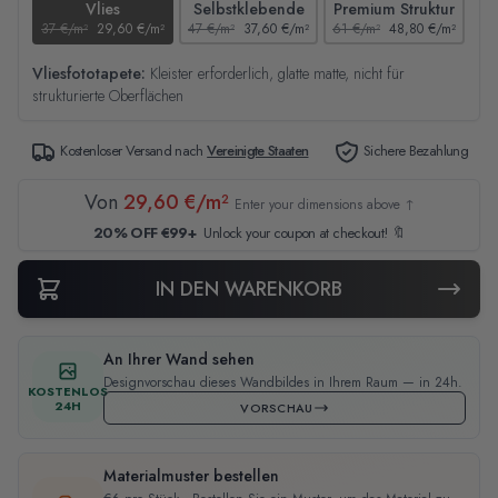
Vlies
Selbstklebende
Premium Struktur
37 €/m²
29,60 €/m²
47 €/m²
37,60 €/m²
61 €/m²
48,80 €/m²
44
Vliesfototapete:
Kleister erforderlich, glatte matte, nicht für
strukturierte Oberflächen
Kostenloser Versand nach
Vereinigte Staaten
Sichere Bezahlung
Von
29,60 €/m²
Enter your dimensions above ↑
20% OFF €99+
Unlock your coupon at checkout! 🔖
IN DEN WARENKORB
An Ihrer Wand sehen
Designvorschau dieses Wandbildes in Ihrem Raum — in 24h.
KOSTENLOS
24H
VORSCHAU
Materialmuster bestellen