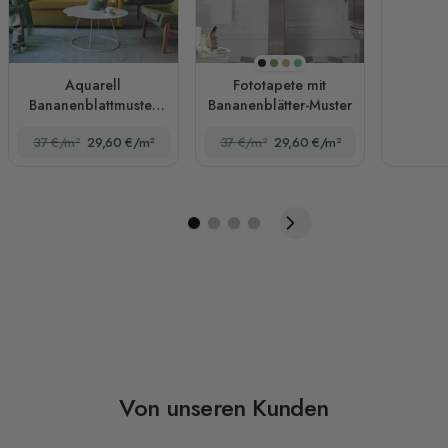
Dunkler Hintergrund
Original
Sepia
Grün
Aquarell
Fototapete mit
Bananenblattmuster
Bananenblätter-Muster
Fototapete
37 €/m²
29,60 €/m²
37 €/m²
29,60 €/m²
Von unseren Kunden