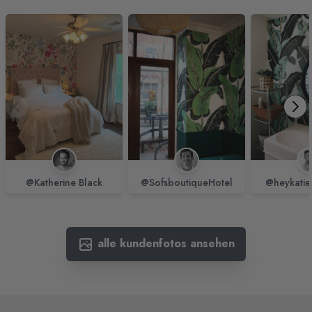
@Katherine Black
@SofsboutiqueHotel
@heykatie
alle kundenfotos ansehen