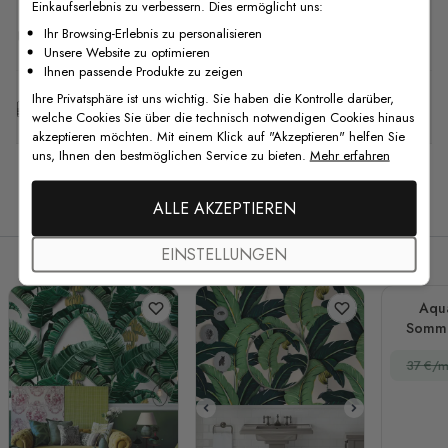
Einkaufserlebnis zu verbessern. Dies ermöglicht uns:
F.A.Q
Ihr Browsing-Erlebnis zu personalisieren
Unsere Website zu optimieren
Ihnen passende Produkte zu zeigen
Ihre Privatsphäre ist uns wichtig. Sie haben die Kontrolle darüber,
Kostenlose Anpassung
welche Cookies Sie über die technisch notwendigen Cookies hinaus
akzeptieren möchten. Mit einem Klick auf "Akzeptieren" helfen Sie
uns, Ihnen den bestmöglichen Service zu bieten.
Mehr erfahren
Verwandte Produkte
ALLE AKZEPTIEREN
EINSTELLUNGEN
Aqua
Somme
Blätte
37 €/m