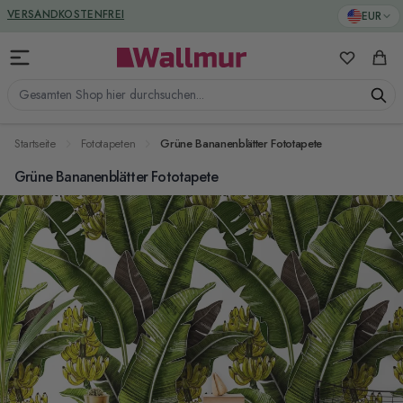
Zum Inhalt springen
GREENGUARD ZERTIFIZIERT
EUR
VERSANDKOSTENFREI
Meine Favo
Ware
Gesamten Shop hier durchsuchen...
Startseite
Fototapeten
Grüne Bananenblätter Fototapete
Grüne Bananenblätter Fototapete