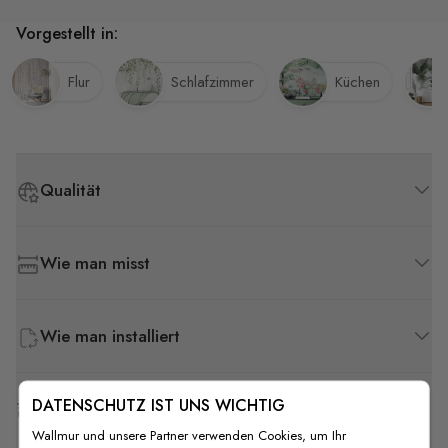
Vorgestellt in:
Flur
Schlafzimmer
Küchen
Qualität
Wie man misst
Wie man installiert
DATENSCHUTZ IST UNS WICHTIG
Versand & Rückgabe
Wallmur und unsere Partner verwenden Cookies, um Ihr