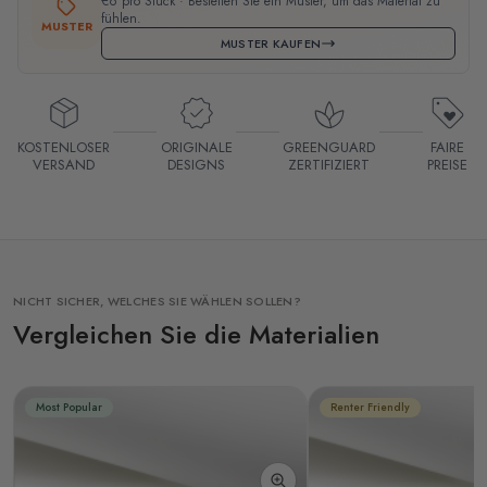
€6 pro Stück · Bestellen Sie ein Muster, um das Material zu
fühlen.
MUSTER
MUSTER KAUFEN
KOSTENLOSER
ORIGINALE
GREENGUARD
FAIRE
VERSAND
DESIGNS
ZERTIFIZIERT
PREISE
NICHT SICHER, WELCHES SIE WÄHLEN SOLLEN?
Vergleichen Sie die Materialien
Most Popular
Renter Friendly