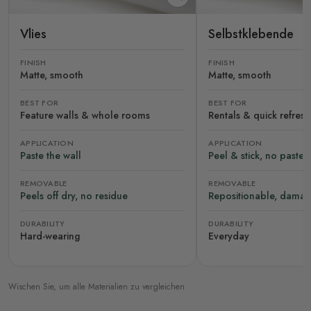
Vlies
Selbstklebende
FINISH
FINISH
Matte, smooth
Matte, smooth
BEST FOR
BEST FOR
Feature walls & whole rooms
Rentals & quick refres
APPLICATION
APPLICATION
Paste the wall
Peel & stick, no paste
REMOVABLE
REMOVABLE
Peels off dry, no residue
Repositionable, damag
DURABILITY
DURABILITY
Hard-wearing
Everyday
Wischen Sie, um alle Materialien zu vergleichen