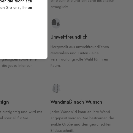
inten für garantierte
eine schnelle und einfache Installation
über die technisch
Innenräumen.
ermöglicht.
en Sie uns, Ihnen
e Materialien
Umweltfreundlich
n werden aus
Hergestellt aus umweltfreundlichen
aterialien gefertigt und
Materialien und Tinten - eine
nglebigkeit sowie eine
verantwortungsvolle Wahl für Ihren
, die jedes Interieur
Raum.
sign
Wandmaß nach Wunsch
t einzigartig und wird mit
Jedes Wandbild kann an Ihre Wand
l speziell für Sie
angepasst werden. Sie bestimmen die
exakte Größe und den gewünschten
Bildausschnitt.