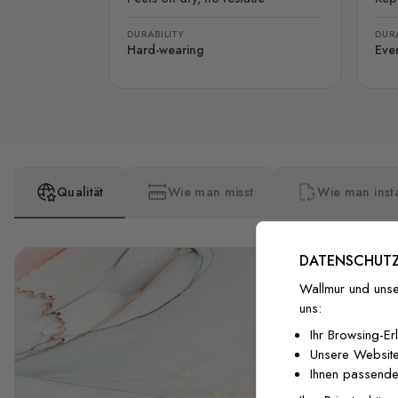
DURABILITY
DURA
Hard-wearing
Eve
Qualität
Wie man misst
Wie man insta
DATENSCHUTZ
Wallmur und unse
uns:
Ihr Browsing-Er
Unsere Website
Ihnen passende