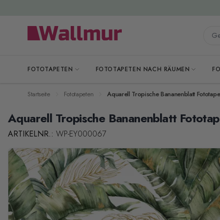
Zum Inhalt springen
Gesa
FOTOTAPETEN
FOTOTAPETEN NACH RÄUMEN
F
Startseite
Fototapeten
Aquarell Tropische Bananenblatt Fototape
Aquarell Tropische Bananenblatt Fototap
ARTIKELNR.:
WP-EY000067