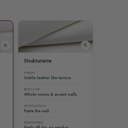
Strukturierte
FINISH
Subtle leather like texture
BEST FOR
Whole rooms & accent walls
APPLICATION
Paste the wall
REMOVABLE
Peels off dry, no residue