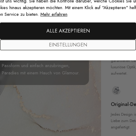
zertifizierten T
 ist uns wichtig. Sie haben die Kontrolle darüber, welche Cookies Sie 
Sicherheit in 
es hinaus akzeptieren möchten. Mit einem Klick auf "Akzeptieren" helf
n Service zu bieten.
Mehr erfahren
use mit der
Aquarell Tropische
 Wallmur.com. Dieses atemberaubende
ALLE AKZEPTIEREN
en, akzentuiert durch elegante faux-
Hochwertig
,
luftiges
Gefühl, während die goldenen
EINSTELLUNGEN
Unsere Tapete
. Perfekt für Wohnzimmer, Schlafzimmer
hochwertigen M
 Wänden eine beruhigende und doch
garantieren La
e Passform und einfach anzubringen,
luxuriöse Optik
es Paradies mit einem Hauch von Glamour.
aufwertet.
Original-De
Jedes Design is
Liebe zum Detai
angefertigt.