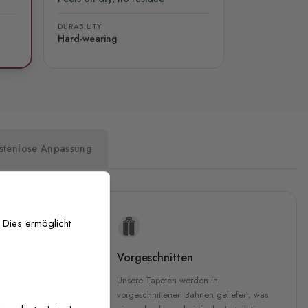
DURABILITY
Hard-wearing
stenlose Anpassung
 Dies ermöglicht
uckqualität
Vorgeschnitten
che Druckqualität.
Unsere Tapeten werden in
 GREENGUARD Gold-
vorgeschnittenen Bahnen geliefert, was