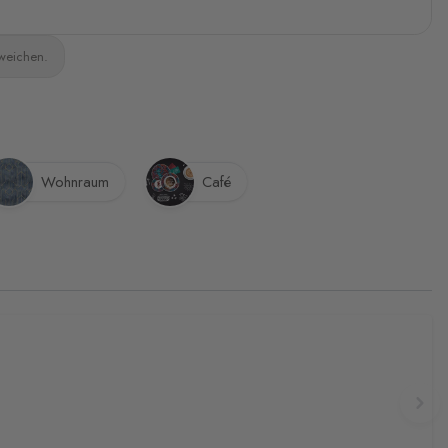
bweichen.
Wohnraum
Café