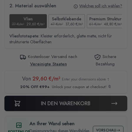
2. Material auswählen
Welches soll ich wählen?
Vlies
Selbstklebende
Premium Struktur
37 €/m²
29,60 €/m²
47 €/m²
37,60 €/m²
61 €/m²
48,80 €/m²
44
Vliesfototapete:
Kleister erforderlich, glatte matte, nicht für
strukturierte Oberflächen
Kostenloser Versand nach
Sichere
Vereinigte Staaten
Bezahlung
Von
29,60 €/m²
Enter your dimensions above ↑
20% OFF €99+
Unlock your coupon at checkout! 🔖
IN DEN WARENKORB
An Ihrer Wand sehen
VORSCHAU
Designvorschau dieses Wandbildes
KOSTENLOS