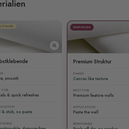
rialien
r Friendly
EMPFOHLEN
lbstklebende
Premium Struktur
SH
FINISH
te, smooth
Canvas like texture
T FOR
BEST FOR
als & quick refreshes
Premium feature walls
LICATION
APPLICATION
 & stick, no paste
Paste the wall
OVABLE
REMOVABLE
ositionable, damage-free
Peels off dry, no residue