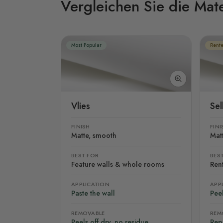
Vergleichen Sie die Mate
Most Popular
Rente
Vlies
Se
FINISH
FINI
Matte, smooth
Mat
BEST FOR
BES
Feature walls & whole rooms
Rent
APPLICATION
APP
Paste the wall
Peel
REMOVABLE
REM
Peels off dry, no residue
Rep