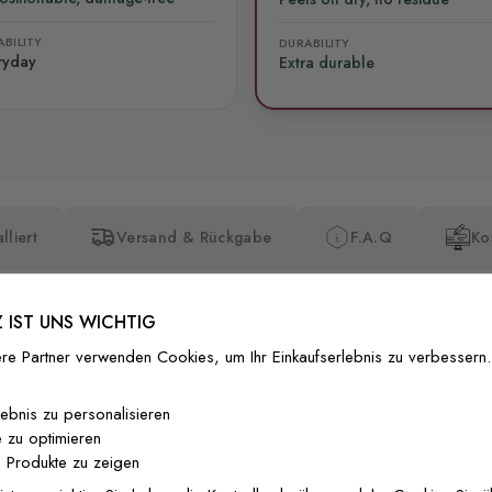
BILITY
DURABILITY
ryday
Extra durable
lliert
Versand & Rückgabe
F.A.Q
Ko
 IST UNS WICHTIG
re Partner verwenden Cookies, um Ihr Einkaufserlebnis zu verbessern.
Premium-Dr
lebnis zu personalisieren
 zu optimieren
Außergewöhnli
 Produkte zu zeigen
Gedruckt mit