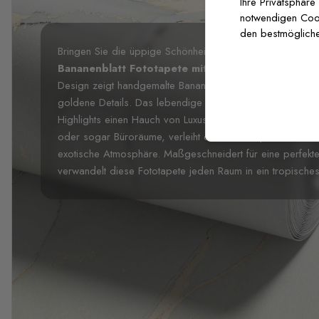
Ihre Privatsphäre
notwendigen Cooki
den bestmögliche
Bringen Sie die üppige Schönheit der Tropen in Ihr Zuha
Bananenblatt Fototapete mit Faux Gold Details
von
Design zeigt handgemalte Bananenblätter in satten Grüntön
goldene Details. Das lebendige Laub schafft ein frisches
Highlights einen Hauch von Luxus und Eleganz hinzufügen
oder sogar Büroräume, verleiht diese Fototapete Ihren
exotische Atmosphäre. Maßgeschneidert für eine perfekt
verwandelt diese Fototapete jeden Raum in ein tropisch