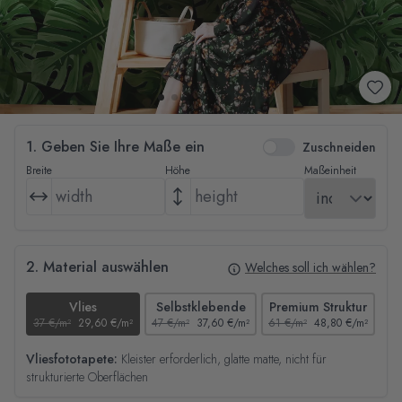
1. Geben Sie Ihre Maße ein
Zuschneiden
Breite
Höhe
Maßeinheit
2. Material auswählen
Welches soll ich wählen?
Vlies
Selbstklebende
Premium Struktur
37 €/m²
29,60 €/m²
47 €/m²
37,60 €/m²
61 €/m²
48,80 €/m²
44
Vliesfototapete:
Kleister erforderlich, glatte matte, nicht für
strukturierte Oberflächen