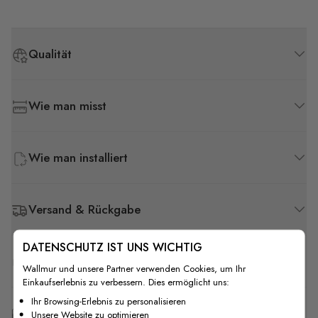
Qualität
Wie man misst
Wie man installiert
Versand & Rückgabe
DATENSCHUTZ IST UNS WICHTIG
F.A.Q
Wallmur und unsere Partner verwenden Cookies, um Ihr
Einkaufserlebnis zu verbessern. Dies ermöglicht uns:
Ihr Browsing-Erlebnis zu personalisieren
Kostenlose Anpassung
Unsere Website zu optimieren