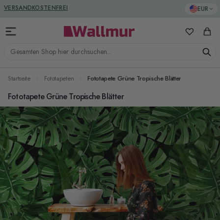
Zum Inhalt springen
GREENGUARD ZERTIFIZIERT
EUR
VERSANDKOSTENFREI
Meine Favo
Ware
Gesamten Shop hier durchsuchen...
Startseite
Fototapeten
Fototapete Grüne Tropische Blätter
Fototapete Grüne Tropische Blätter