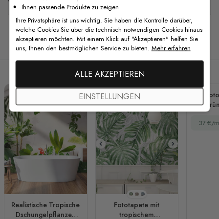
Ihnen passende Produkte zu zeigen
Ihre Privatsphäre ist uns wichtig. Sie haben die Kontrolle darüber,
welche Cookies Sie über die technisch notwendigen Cookies hinaus
akzeptieren möchten. Mit einem Klick auf "Akzeptieren" helfen Sie
Verwandte Produkte
uns, Ihnen den bestmöglichen Service zu bieten.
Mehr erfahren
ALLE AKZEPTIEREN
Foto
EINSTELLUNGEN
hellgrü
37 €/m
Stil 1
Stil 2
Stil 3
Realistische Tropische
Fototapete mit
Dschungelpflanzen
tropischem