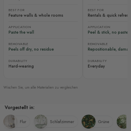
BEST FOR
BEST FOR
Feature walls & whole rooms
Rentals & quick refres
APPLICATION
APPLICATION
Paste the wall
Peel & stick, no paste
REMOVABLE
REMOVABLE
Peels off dry, no residue
Repositionable, damag
DURABILITY
DURABILITY
Hard-wearing
Everyday
Wischen Sie, um alle Materialien zu vergleichen
Vorgestellt in:
Flur
Schlafzimmer
Grüne