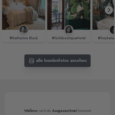
@Katherine Black
@SofsboutiqueHotel
@heykatie
alle kundenfotos ansehen
Wallmur
wird als
Ausgezeichnet
bewertet