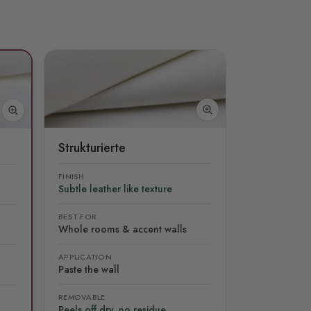
Strukturierte
FINISH
Subtle leather like texture
BEST FOR
Whole rooms & accent walls
APPLICATION
Paste the wall
REMOVABLE
Peels off dry, no residue