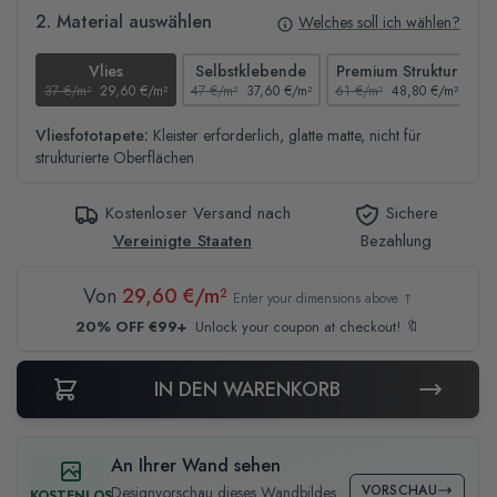
2. Material auswählen
Welches soll ich wählen?
Vlies
Selbstklebende
Premium Struktur
37 €/m²
29,60 €/m²
47 €/m²
37,60 €/m²
61 €/m²
48,80 €/m²
44
Vliesfototapete:
Kleister erforderlich, glatte matte, nicht für
strukturierte Oberflächen
Kostenloser Versand nach
Sichere
Vereinigte Staaten
Bezahlung
Von
29,60 €/m²
Enter your dimensions above ↑
20% OFF €99+
Unlock your coupon at checkout! 🔖
IN DEN WARENKORB
An Ihrer Wand sehen
VORSCHAU
Designvorschau dieses Wandbildes
KOSTENLOS