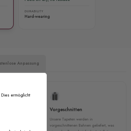
DURABILITY
Hard-wearing
stenlose Anpassung
 Dies ermöglicht
uckqualität
Vorgeschnitten
che Druckqualität.
Unsere Tapeten werden in
 GREENGUARD Gold-
vorgeschnittenen Bahnen geliefert, was