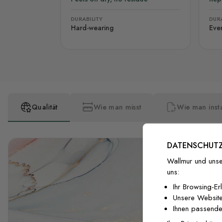
DURABILITY
DURA
Hard-wearing
Eve
Qualität
Wie man misst
Wie man insta
DATENSCHUTZ
Wallmur und unse
uns:
Ihr Browsing-Er
Unsere Website
Ihnen passende