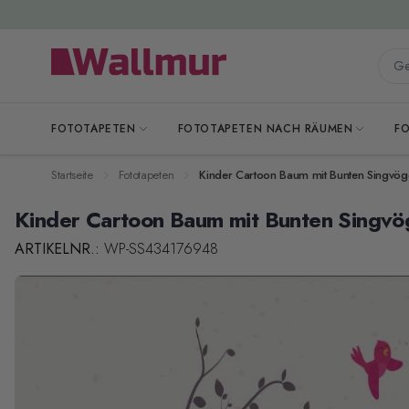
Zum Inhalt springen
Gesa
FOTOTAPETEN
FOTOTAPETEN NACH RÄUMEN
F
Startseite
Fototapeten
Kinder Cartoon Baum mit Bunten Singvöge
Kinder Cartoon Baum mit Bunten Singvö
ARTIKELNR.:
WP-SS434176948