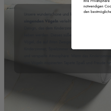
Ihre Privatsphäre
notwendigen Cooki
den bestmögliche
Unsere wunderschöne und liebenswerte
Fototape
singenden Vögeln
verleiht dem Kinderzimmer eine 
Design, das dem Kinderzimmer eine fröhliche und he
lieben werden. Dieses süße Wandbild zeigt wund
Vögel, die auf ihren Zweigen landen, vor einem wei
Kinderzimmer, Spielzimmer und
Babyzimmer
, scha
und verspielte Atmosphäre. Wenn das Kinderzimmer t
von Vögeln inspirierten Tapete Spaß und Freude hi