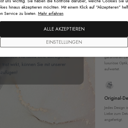
zertifizierten T
 ist uns wichtig. Sie haben die Kontrolle darüber, welche Cookies Sie 
Sicherheit in 
es hinaus akzeptieren möchten. Mit einem Klick auf "Akzeptieren" helf
n Service zu bieten.
Mehr erfahren
te Cartoon-Baum mit bunten
völlig neue, niedliche Aussicht. Ein
ALLE AKZEPTIEREN
itere Atmosphäre verleiht, die sie
Hochwertig
erschöne Cartoon-Bäume und bunte
EINSTELLUNGEN
Unsere Tapete
ßen Hintergrund. Perfekt für
hochwertigen M
fft dieses Wandbild eine aufregende
garantieren La
luxuriöse Optik
rist wirkt, können Sie mit unserer
aufwertet.
nzufügen!
Original-De
Jedes Design is
Liebe zum Detai
angefertigt.