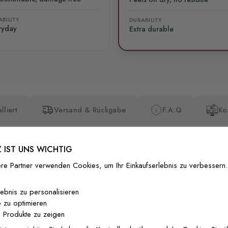
BILITY
DURABILITY
ryday
Extra durable
lliert
Versand & Rückgabe
F.A.Q
Ko
 IST UNS WICHTIG
re Partner verwenden Cookies, um Ihr Einkaufserlebnis zu verbessern.
Premium-Dr
lebnis zu personalisieren
 zu optimieren
Außergewöhnli
 Produkte zu zeigen
Gedruckt mit