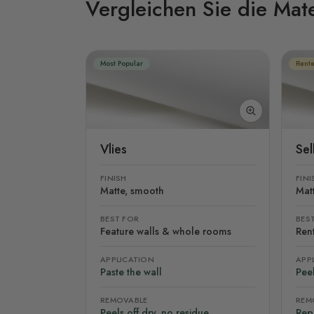
Vergleichen Sie die Mate
Most Popular
Rente
Vlies
Se
FINISH
FINI
Matte, smooth
Mat
BEST FOR
BES
Feature walls & whole rooms
Rent
APPLICATION
APP
Paste the wall
Peel
REMOVABLE
REM
Peels off dry, no residue
Rep