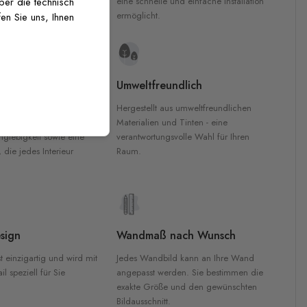
inten für garantierte
eine schnelle und einfache Installation
über die technisch
Innenräumen.
ermöglicht.
en Sie uns, Ihnen
e Materialien
Umweltfreundlich
n werden aus
Hergestellt aus umweltfreundlichen
aterialien gefertigt und
Materialien und Tinten - eine
nglebigkeit sowie eine
verantwortungsvolle Wahl für Ihren
, die jedes Interieur
Raum.
sign
Wandmaß nach Wunsch
t einzigartig und wird mit
Jedes Wandbild kann an Ihre Wand
l speziell für Sie
angepasst werden. Sie bestimmen die
exakte Größe und den gewünschten
Bildausschnitt.