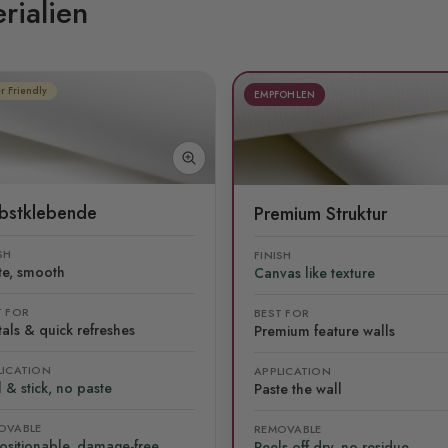
rialien
r Friendly
EMPFOHLEN
lbstklebende
Premium Struktur
SH
FINISH
te, smooth
Canvas like texture
T FOR
BEST FOR
als & quick refreshes
Premium feature walls
LICATION
APPLICATION
 & stick, no paste
Paste the wall
OVABLE
REMOVABLE
ositionable, damage-free
Peels off dry, no residue