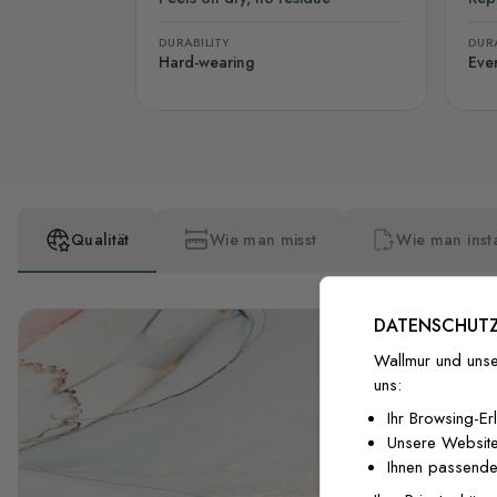
DURABILITY
DURA
Hard-wearing
Eve
Qualität
Wie man misst
Wie man insta
DATENSCHUTZ
Wallmur und unse
uns:
Ihr Browsing-Er
Unsere Website
Ihnen passende