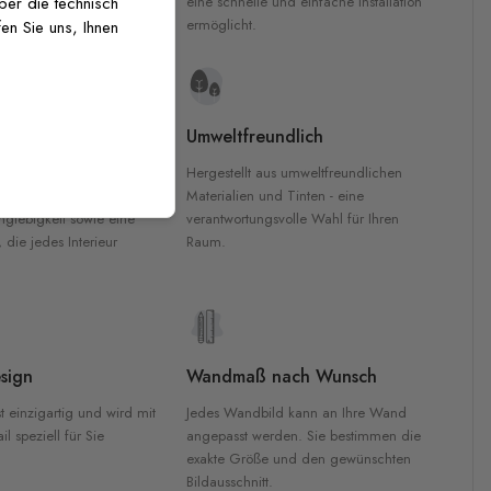
inten für garantierte
eine schnelle und einfache Installation
über die technisch
Innenräumen.
ermöglicht.
en Sie uns, Ihnen
e Materialien
Umweltfreundlich
n werden aus
Hergestellt aus umweltfreundlichen
aterialien gefertigt und
Materialien und Tinten - eine
nglebigkeit sowie eine
verantwortungsvolle Wahl für Ihren
, die jedes Interieur
Raum.
sign
Wandmaß nach Wunsch
t einzigartig und wird mit
Jedes Wandbild kann an Ihre Wand
l speziell für Sie
angepasst werden. Sie bestimmen die
exakte Größe und den gewünschten
Bildausschnitt.