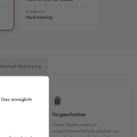
DURABILITY
Hard-wearing
stenlose Anpassung
 Dies ermöglicht
uckqualität
Vorgeschnitten
che Druckqualität.
Unsere Tapeten werden in
 GREENGUARD Gold-
vorgeschnittenen Bahnen geliefert, was