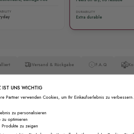
BILITY
DURABILITY
ryday
Extra durable
lliert
Versand & Rückgabe
F.A.Q
Ko
 IST UNS WICHTIG
re Partner verwenden Cookies, um Ihr Einkaufserlebnis zu verbessern.
Premium-Dr
lebnis zu personalisieren
 zu optimieren
Außergewöhnli
 Produkte zu zeigen
Gedruckt mit