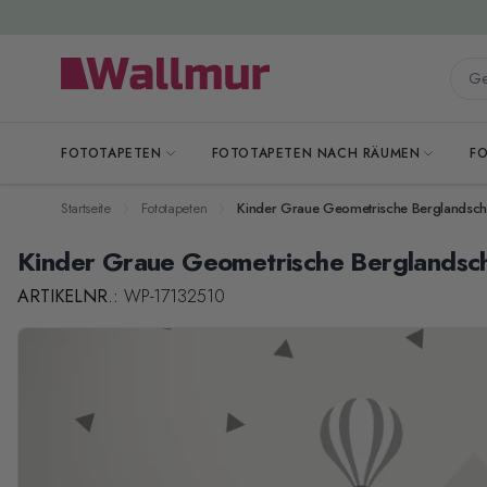
Zum Inhalt springen
Gesa
FOTOTAPETEN
FOTOTAPETEN NACH RÄUMEN
F
Startseite
Fototapeten
Kinder Graue Geometrische Berglandschaf
Kinder Graue Geometrische Berglandscha
ARTIKELNR.:
WP-17132510