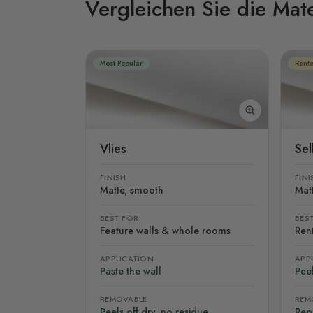
Vergleichen Sie die Mate
Most Popular
Rente
Vlies
Se
FINISH
FINI
Matte, smooth
Mat
BEST FOR
BES
Feature walls & whole rooms
Rent
APPLICATION
APP
Paste the wall
Peel
REMOVABLE
REM
Peels off dry, no residue
Rep