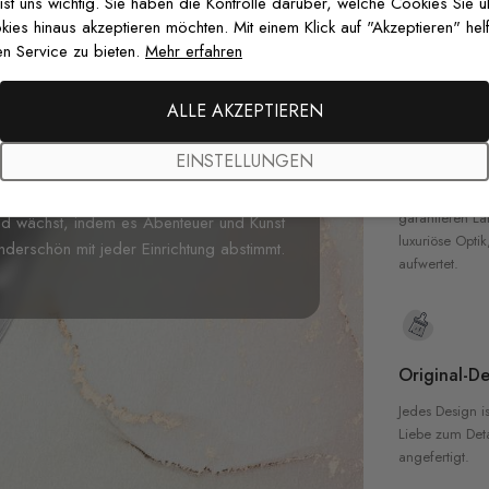
zertifizierten T
 ist uns wichtig. Sie haben die Kontrolle darüber, welche Cookies Sie 
Sicherheit in 
es hinaus akzeptieren möchten. Mit einem Klick auf "Akzeptieren" helf
n Service zu bieten.
Mehr erfahren
serer
Kinder Graue Geometrische
eses zeitgemäße Design zeigt eine
ALLE AKZEPTIEREN
gekrönt von einer kräftigen gelben Sonne
Hochwertig
te Dreieckssterne schwebt. Der
EINSTELLUNGEN
hsvolle und dennoch verspielte
Unsere Tapete
hochwertigen M
fzimmer oder Spielzimmer ist. Diese
garantieren La
ind wächst, indem es Abenteuer und Kunst
luxuriöse Optik
nderschön mit jeder Einrichtung abstimmt.
aufwertet.
Original-De
Jedes Design is
Liebe zum Detai
angefertigt.