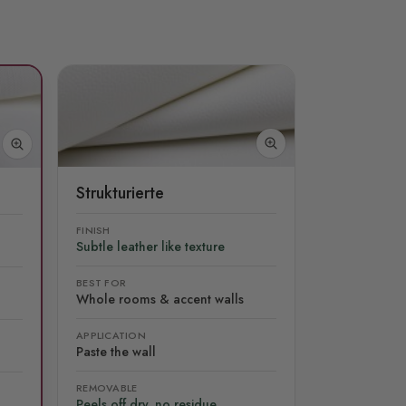
Strukturierte
FINISH
Subtle leather like texture
BEST FOR
Whole rooms & accent walls
APPLICATION
Paste the wall
REMOVABLE
Peels off dry, no residue