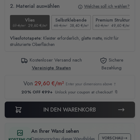
2. Material auswählen
Welches soll ich wählen?
Vlies
Selbstklebende
Premium Struktur
37 €/m²
29,60 €/m²
48 €/m²
38,40 €/m²
62 €/m²
49,60 €/m²
4
Vliesfototapete:
Kleister erforderlich, glatte matte, nicht für
strukturierte Oberflächen
Kostenloser Versand nach
Sichere
Vereinigte Staaten
Bezahlung
Von
29,60 €/m²
Enter your dimensions above ↑
20% OFF €99+
Unlock your coupon at checkout! 🔖
IN DEN WARENKORB
An Ihrer Wand sehen
VORSCHAU
Designvorschau dieses Wandbildes
KOSTENLOS