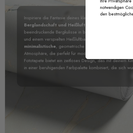
Ihre Privatsphäre
notwendigen Cooki
den bestmögliche
Inspiriere die Fantasie deines kleinen Abenteurers mit un
Berglandschaft und Heißluftballon Fototapete
. Di
beeindruckende Bergkulisse in beruhigenden Grautönen, 
und einem verspielten Heißluftballon, der durch verstreu
minimalistische
, geometrische Stil schafft eine anspruc
Atmosphäre, die perfekt für moderne Kinderzimmer, Schla
Fototapete bietet ein zeitloses Design, das mit deinem K
in einer beruhigenden Farbpalette kombiniert, die sich wu