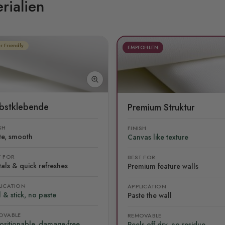
rialien
r Friendly
EMPFOHLEN
lbstklebende
Premium Struktur
SH
FINISH
te, smooth
Canvas like texture
T FOR
BEST FOR
als & quick refreshes
Premium feature walls
LICATION
APPLICATION
 & stick, no paste
Paste the wall
OVABLE
REMOVABLE
ositionable, damage-free
Peels off dry, no residue