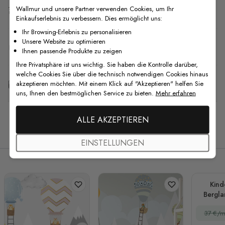
Wallmur und unsere Partner verwenden Cookies, um Ihr
Versand & Rückgabe
Einkaufserlebnis zu verbessern. Dies ermöglicht uns:
Ihr Browsing-Erlebnis zu personalisieren
Unsere Website zu optimieren
F.A.Q
Ihnen passende Produkte zu zeigen
Ihre Privatsphäre ist uns wichtig. Sie haben die Kontrolle darüber,
welche Cookies Sie über die technisch notwendigen Cookies hinaus
Kostenlose Anpassung
akzeptieren möchten. Mit einem Klick auf "Akzeptieren" helfen Sie
uns, Ihnen den bestmöglichen Service zu bieten.
Mehr erfahren
ALLE AKZEPTIEREN
Verwandte Produkte
EINSTELLUNGEN
Kind
Bergla
Heiß
37 €/m
Fo