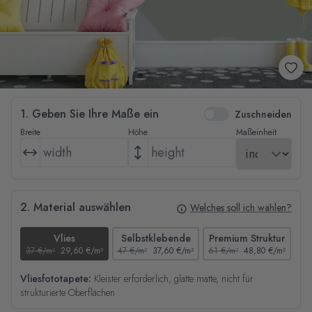
1. Geben Sie Ihre Maße ein
Zuschneiden
Breite
Höhe
Maßeinheit
2. Material auswählen
Welches soll ich wählen?
Vlies
Selbstklebende
Premium Struktur
37 €/m²
29,60 €/m²
47 €/m²
37,60 €/m²
61 €/m²
48,80 €/m²
44
Vliesfototapete:
Kleister erforderlich, glatte matte, nicht für
strukturierte Oberflächen