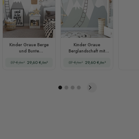
Kinder Graue Berge
Kinder Graue
und Bunte
Berglandschaft mit
Heißluftballon-
Heißluftballon und
37 €/m²
29,60 €/m²
37 €/m²
29,60 €/m²
Fototapete
Sonne Fototapete