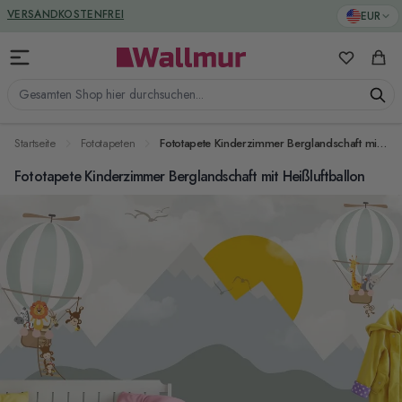
Zum Inhalt springen
GREENGUARD ZERTIFIZIERT
EUR
VERSANDKOSTENFREI
Meine Favo
Ware
Gesamten Shop hier durchsuchen...
Startseite
Fototapeten
Fototapete Kinderzimmer Berglandschaft mit Heißluftballon
Fototapete Kinderzimmer Berglandschaft mit Heißluftballon