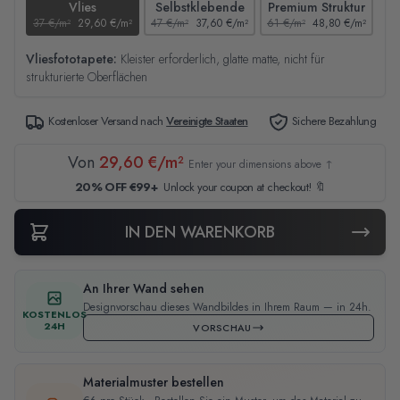
Vlies
Selbstklebende
Premium Struktur
37 €/m²
29,60 €/m²
47 €/m²
37,60 €/m²
61 €/m²
48,80 €/m²
44
Vliesfototapete:
Kleister erforderlich, glatte matte, nicht für
strukturierte Oberflächen
Kostenloser Versand nach
Vereinigte Staaten
Sichere Bezahlung
Von
29,60 €/m²
Enter your dimensions above ↑
20% OFF €99+
Unlock your coupon at checkout! 🔖
IN DEN WARENKORB
An Ihrer Wand sehen
Designvorschau dieses Wandbildes in Ihrem Raum — in 24h.
KOSTENLOS
24H
VORSCHAU
Materialmuster bestellen