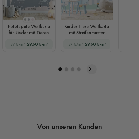
Beige
Schiefergrau
Rosa
Fototapete Weltkarte
Kinder Tiere Weltkarte
für Kinder mit Tieren
mit Streifenmuster
Fototapete
37 €/m²
29,60 €/m²
37 €/m²
29,60 €/m²
Von unseren Kunden