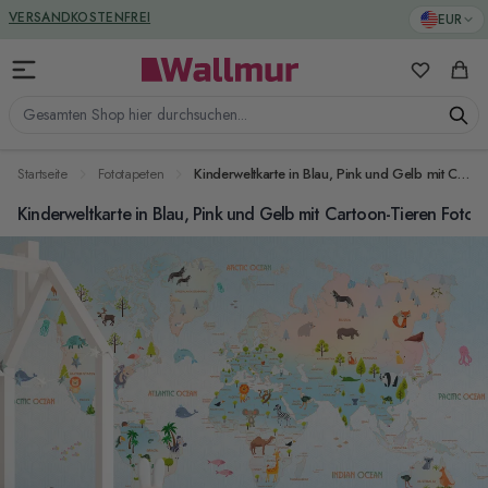
Zum Inhalt springen
GREENGUARD ZERTIFIZIERT
EUR
VERSANDKOSTENFREI
Meine Favo
Ware
Gesamten Shop hier durchsuchen...
Startseite
Fototapeten
Kinderweltkarte in Blau, Pink und Gelb mit Cartoon-Tieren Fototapete
Kinderweltkarte in Blau, Pink und Gelb mit Cartoon-Tieren Fotot