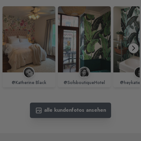
@Katherine Black
@SofsboutiqueHotel
@heykatie
alle kundenfotos ansehen