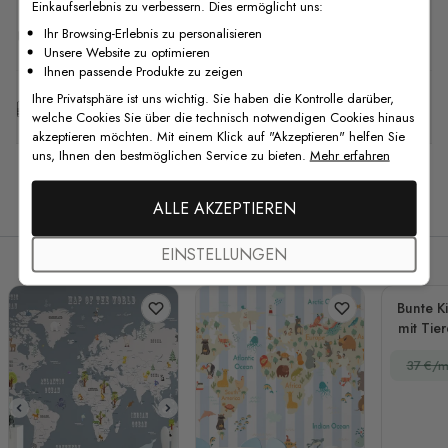
Einkaufserlebnis zu verbessern. Dies ermöglicht uns:
F.A.Q
Ihr Browsing-Erlebnis zu personalisieren
Unsere Website zu optimieren
Ihnen passende Produkte zu zeigen
Ihre Privatsphäre ist uns wichtig. Sie haben die Kontrolle darüber,
Kostenlose Anpassung
welche Cookies Sie über die technisch notwendigen Cookies hinaus
akzeptieren möchten. Mit einem Klick auf "Akzeptieren" helfen Sie
uns, Ihnen den bestmöglichen Service zu bieten.
Mehr erfahren
Verwandte Produkte
ALLE AKZEPTIEREN
EINSTELLUNGEN
Bunte K
mit Tie
37 €/m