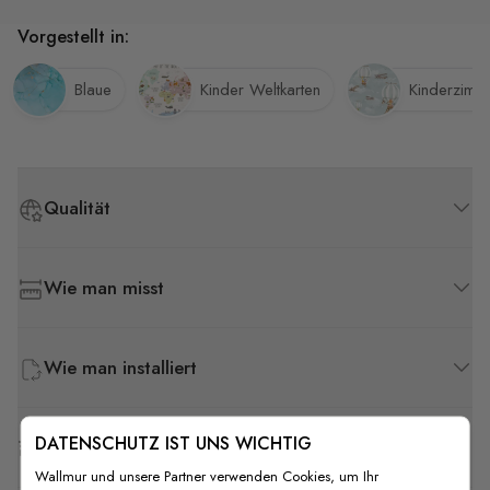
Vorgestellt in:
Blaue
Kinder Weltkarten
Kinderzimm
Qualität
Wie man misst
Wie man installiert
DATENSCHUTZ IST UNS WICHTIG
Versand & Rückgabe
Wallmur und unsere Partner verwenden Cookies, um Ihr