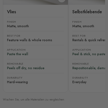
Vlies
Selbstklebende
FINISH
FINISH
Matte, smooth
Matte, smooth
BEST FOR
BEST FOR
Feature walls & whole rooms
Rentals & quick refres
APPLICATION
APPLICATION
Paste the wall
Peel & stick, no paste
REMOVABLE
REMOVABLE
Peels off dry, no residue
Repositionable, damag
DURABILITY
DURABILITY
Hard-wearing
Everyday
Wischen Sie, um alle Materialien zu vergleichen