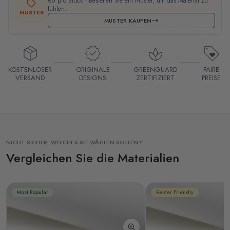
€6 pro Stück · Bestellen Sie ein Muster, um das Material zu
fühlen.
MUSTER
MUSTER KAUFEN
KOSTENLOSER
ORIGINALE
GREENGUARD
FAIRE
VERSAND
DESIGNS
ZERTIFIZIERT
PREISE
NICHT SICHER, WELCHES SIE WÄHLEN SOLLEN?
Vergleichen Sie die Materialien
Most Popular
Renter Friendly