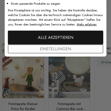
Ihnen passende Produkte zu zeigen
Ihre Privatsphäre ist uns wichtig. Sie haben die Kontrolle darüber,
welche Cookies Sie über die technisch notwendigen Cookies hinaus
akzeptieren möchten. Mit einem Klick auf "Akzeptieren" helfen Sie
Verwandte Produkte
uns, Ihnen den bestmöglichen Service zu bieten.
Mehr erfahren
ALLE AKZEPTIEREN
Kinder
EINSTELLUNGEN
Tie
Fo
37 €/m
Fototapete Kleiner
Fototapete mit
Prinz für Kinder
Cartoon-Bär und