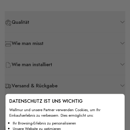
Qualität
Wie man misst
Wie man installiert
Versand & Rückgabe
DATENSCHUTZ IST UNS WICHTIG
F.A.Q
Wallmur und unsere Partner verwenden Cookies, um Ihr
Einkaufserlebnis zu verbessern. Dies ermöglicht uns:
Ihr Browsing-Erlebnis zu personalisieren
Kostenlose Anpassung
Unsere Website zu optimieren