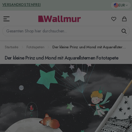
Zum Inhalt springen
GREENGUARD ZERTIFIZIERT
EUR
VERSANDKOSTENFREI
Meine Favo
Ware
Gesamten Shop hier durchsuchen...
Startseite
Fototapeten
Der kleine Prinz und Mond mit Aquarellsternen Fototapete
Der kleine Prinz und Mond mit Aquarellsternen Fototapete