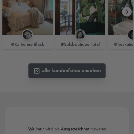
@Katherine Black
@SofsboutiqueHotel
@heykatie
alle kundenfotos ansehen
Wallmur
wird als
Ausgezeichnet
bewertet