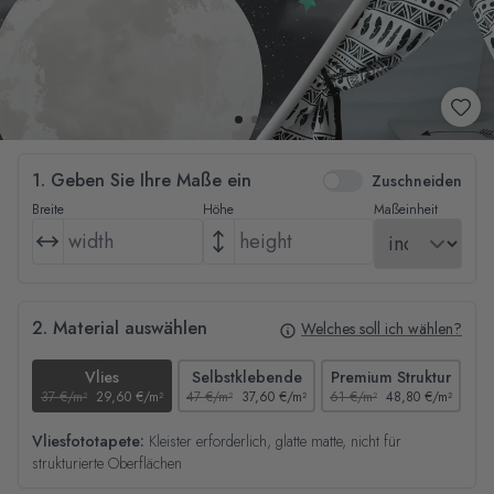
1. Geben Sie Ihre Maße ein
Zuschneiden
Breite
Höhe
Maßeinheit
2. Material auswählen
Welches soll ich wählen?
Vlies
Selbstklebende
Premium Struktur
37 €/m²
29,60 €/m²
47 €/m²
37,60 €/m²
61 €/m²
48,80 €/m²
44
Vliesfototapete:
Kleister erforderlich, glatte matte, nicht für
strukturierte Oberflächen