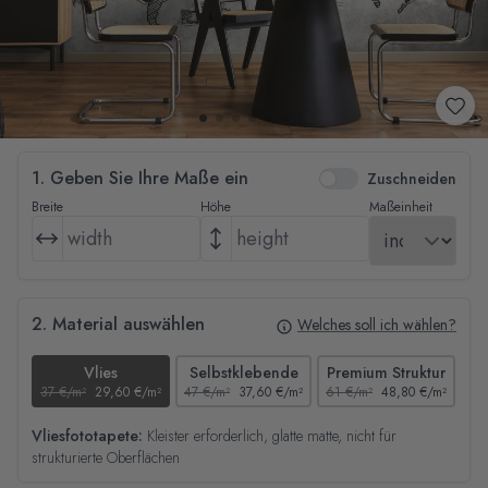
1. Geben Sie Ihre Maße ein
Zuschneiden
Breite
Höhe
Maßeinheit
2. Material auswählen
Welches soll ich wählen?
Vlies
Selbstklebende
Premium Struktur
37 €/m²
29,60 €/m²
47 €/m²
37,60 €/m²
61 €/m²
48,80 €/m²
44
Vliesfototapete:
Kleister erforderlich, glatte matte, nicht für
strukturierte Oberflächen