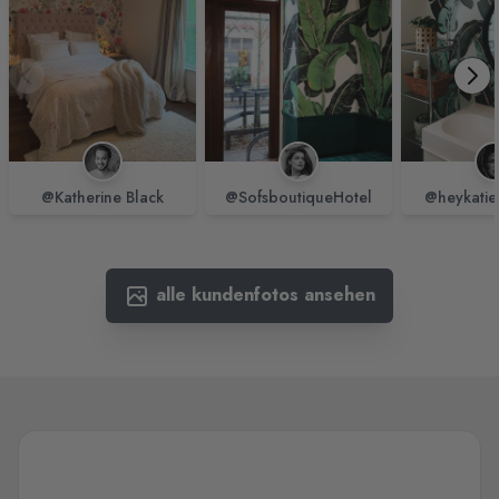
@Katherine Black
@SofsboutiqueHotel
@heykatie
alle kundenfotos ansehen