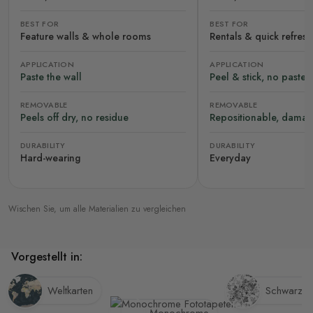
BEST FOR
BEST FOR
Feature walls & whole rooms
Rentals & quick refres
APPLICATION
APPLICATION
Paste the wall
Peel & stick, no paste
REMOVABLE
REMOVABLE
Peels off dry, no residue
Repositionable, damag
DURABILITY
DURABILITY
Hard-wearing
Everyday
Wischen Sie, um alle Materialien zu vergleichen
Vorgestellt in:
Weltkarten
Schwarz-