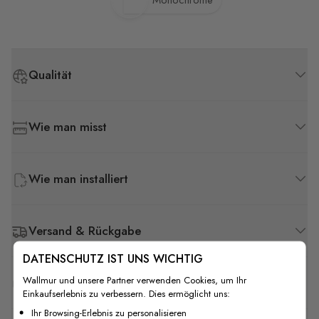
Monochrome
Qualität
Wie man misst
Wie man installiert
Versand & Rückgabe
DATENSCHUTZ IST UNS WICHTIG
Wallmur und unsere Partner verwenden Cookies, um Ihr
F.A.Q
Einkaufserlebnis zu verbessern. Dies ermöglicht uns:
Ihr Browsing-Erlebnis zu personalisieren