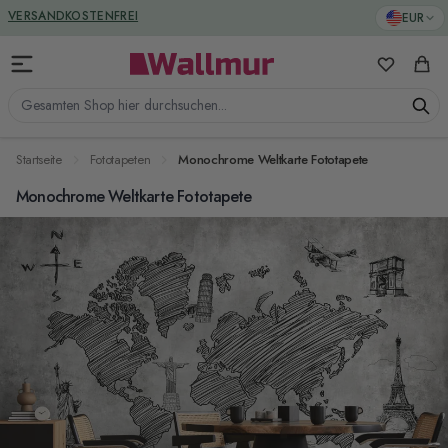
Zum Inhalt springen
GREENGUARD ZERTIFIZIERT
EUR
VERSANDKOSTENFREI
Meine Favo
Ware
Gesamten Shop hier durchsuchen...
Startseite
Fototapeten
Monochrome Weltkarte Fototapete
Monochrome Weltkarte Fototapete