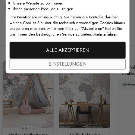
Unsere Website zu optimieren
Kostenlose Anpassung
Ihnen passende Produkte zu zeigen
Ihre Privatsphäre ist uns wichtig. Sie haben die Kontrolle darüber,
welche Cookies Sie über die technisch notwendigen Cookies hinaus
akzeptieren möchten. Mit einem Klick auf "Akzeptieren" helfen Sie
uns, Ihnen den bestmöglichen Service zu bieten.
Mehr erfahren
Verwandte Produkte
ALLE AKZEPTIEREN
EINSTELLUNGEN
Pin
Politis
Fo
37 €/m
Beige
Dunkelgrau
Sanfter Pfirsich
Hellblau
Kinder Weltkarte mit
Weiße Politische