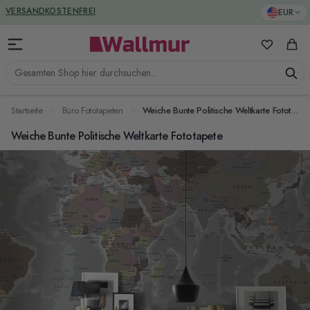
Zum Inhalt springen
GREENGUARD ZERTIFIZIERT
EUR
VERSANDKOSTENFREI
Meine Favo
Ware
Gesamten Shop hier durchsuchen...
Startseite
Büro Fototapeten
Weiche Bunte Politische Weltkarte Fototapete
Weiche Bunte Politische Weltkarte Fototapete