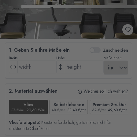
1. Geben Sie Ihre Maße ein
Zuschneiden
Breite
Höhe
Maßeinheit
2. Material auswählen
Welches soll ich wählen?
Vlies
Selbstklebende
Premium Struktur
37 €/m²
29,60 €/m²
48 €/m²
38,40 €/m²
62 €/m²
49,60 €/m²
44
Vliesfototapete:
Kleister erforderlich, glatte matte, nicht für
strukturierte Oberflächen