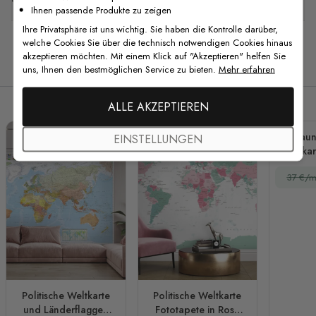
Ihnen passende Produkte zu zeigen
Ihre Privatsphäre ist uns wichtig. Sie haben die Kontrolle darüber,
welche Cookies Sie über die technisch notwendigen Cookies hinaus
akzeptieren möchten. Mit einem Klick auf "Akzeptieren" helfen Sie
Verwandte Produkte
uns, Ihnen den bestmöglichen Service zu bieten.
Mehr erfahren
ALLE AKZEPTIEREN
Braun
EINSTELLUNGEN
Weltkar
37 €/m
Politische Weltkarte
Politische Weltkarte
und Länderflaggen
Fototapete in Rosa