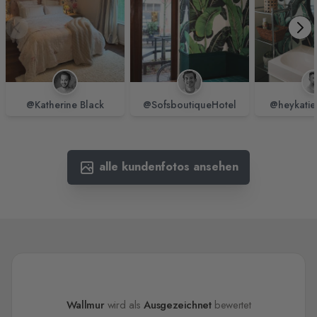
@Katherine Black
@SofsboutiqueHotel
@heykatie
alle kundenfotos ansehen
Wallmur
wird als
Ausgezeichnet
bewertet