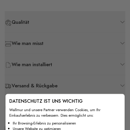
Qualität
Wie man misst
Wie man installiert
Versand & Rückgabe
DATENSCHUTZ IST UNS WICHTIG
F.A.Q
Wallmur und unsere Partner verwenden Cookies, um Ihr
Einkaufserlebnis zu verbessern. Dies ermöglicht uns:
Ihr Browsing-Erlebnis zu personalisieren
Kostenlose Anpassung
Unsere Website zu optimieren