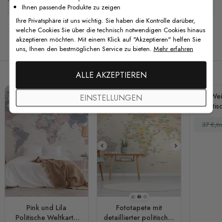
Ihnen passende Produkte zu zeigen
Ihre Privatsphäre ist uns wichtig. Sie haben die Kontrolle darüber,
welche Cookies Sie über die technisch notwendigen Cookies hinaus
akzeptieren möchten. Mit einem Klick auf "Akzeptieren" helfen Sie
Verwandte Produkte
uns, Ihnen den bestmöglichen Service zu bieten.
Mehr erfahren
ALLE AKZEPTIEREN
Wei
EINSTELLUNGEN
Politi
Fo
37 €/m
Stil 1
Stil 2
Stil 3
Pink und Lila
Fototapete mit
Politische Weltkarte
detaillierter politischer