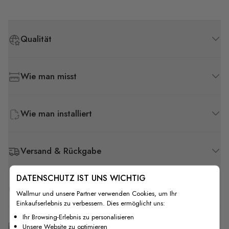
Qualität
Wie man misst
Wie man installiert
Versand & Rückgabe
DATENSCHUTZ IST UNS WICHTIG
F.A.Q
Wallmur und unsere Partner verwenden Cookies, um Ihr
Einkaufserlebnis zu verbessern. Dies ermöglicht uns:
Ihr Browsing-Erlebnis zu personalisieren
Kostenlose Anpassung
Unsere Website zu optimieren