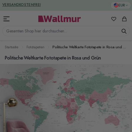
Zum Inhalt springen
GREENGUARD ZERTIFIZIERT
EUR
VERSANDKOSTENFREI
Meine Favo
Ware
Gesamten Shop hier durchsuchen...
Startseite
Fototapeten
Politische Weltkarte Fototapete in Rosa und Grün
Politische Weltkarte Fototapete in Rosa und Grün