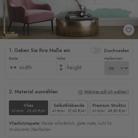
1. Geben Sie Ihre Maße ein
Zuschneiden
Breite
Höhe
Maßeinheit
2. Material auswählen
Welches soll ich wählen?
Vlies
Selbstklebende
Premium Struktur
37 €/m²
29,60 €/m²
47 €/m²
37,60 €/m²
61 €/m²
48,80 €/m²
44
Vliesfototapete:
Kleister erforderlich, glatte matte, nicht für
strukturierte Oberflächen