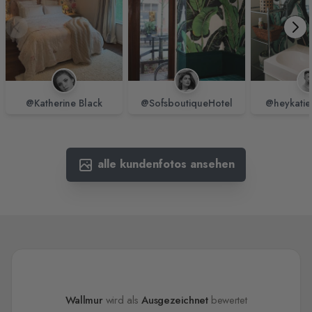
@Katherine Black
@SofsboutiqueHotel
@heykatie
alle kundenfotos ansehen
Wallmur
wird als
Ausgezeichnet
bewertet