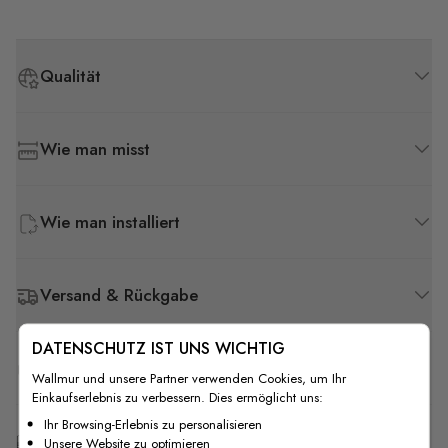
Qualität
Wie man misst
Wie man installiert
Versand & Rückgabe
DATENSCHUTZ IST UNS WICHTIG
F.A.Q
Wallmur und unsere Partner verwenden Cookies, um Ihr
Einkaufserlebnis zu verbessern. Dies ermöglicht uns:
Ihr Browsing-Erlebnis zu personalisieren
Kostenlose Anpassung
Unsere Website zu optimieren