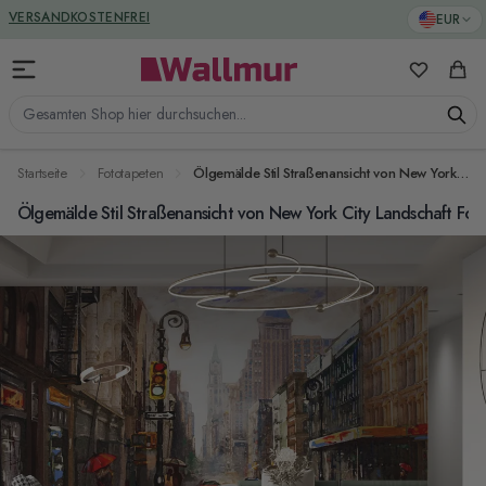
Zum Inhalt springen
GREENGUARD ZERTIFIZIERT
EUR
VERSANDKOSTENFREI
Meine Favo
Ware
Gesamten Shop hier durchsuchen...
Startseite
Fototapeten
Ölgemälde Stil Straßenansicht von New York City Landschaft Fototapete
Ölgemälde Stil Straßenansicht von New York City Landschaft Fot