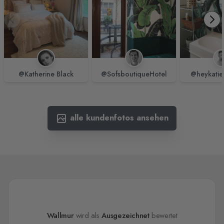
@Katherine Black
@SofsboutiqueHotel
@heykatie
alle kundenfotos ansehen
Wallmur
wird als
Ausgezeichnet
bewertet