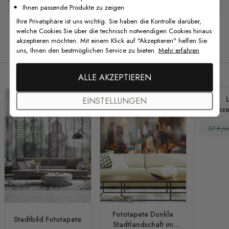
Ihnen passende Produkte zu zeigen
Ihre Privatsphäre ist uns wichtig. Sie haben die Kontrolle darüber,
welche Cookies Sie über die technisch notwendigen Cookies hinaus
akzeptieren möchten. Mit einem Klick auf "Akzeptieren" helfen Sie
Verwandte Produkte
uns, Ihnen den bestmöglichen Service zu bieten.
Mehr erfahren
ALLE AKZEPTIEREN
EINSTELLUNGEN
Kohleze
Fo
37 €/m
Fototapete Dunkle
Stadtbild Fototapete
Stadtlandschaft im