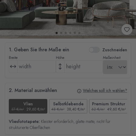
1. Geben Sie Ihre Maße ein
Zuschneiden
Breite
Höhe
Maßeinheit
2. Material auswählen
Welches soll ich wählen?
Vlies
Selbstklebende
Premium Struktur
37 €/m²
29,60 €/m²
48 €/m²
38,40 €/m²
62 €/m²
49,60 €/m²
44
Vliesfototapete:
Kleister erforderlich, glatte matte, nicht für
strukturierte Oberflächen