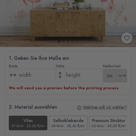
1. Geben Sie Ihre Maße ein
Breite
Höhe
Maßeinheit
We will send you a preview before the printing process
2. Material auswählen
Welches soll ich wählen?
Vlies
Selbstklebende
Premium Struktur
37 €/m²
29,60 €/m²
48 €/m²
38,40 €/m²
62 €/m²
49,60 €/m²
44