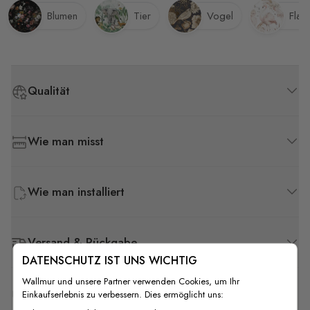
Blumen
Tier
Vogel
Flam
Qualität
Wie man misst
Wie man installiert
Versand & Rückgabe
DATENSCHUTZ IST UNS WICHTIG
Wallmur und unsere Partner verwenden Cookies, um Ihr
F.A.Q
Einkaufserlebnis zu verbessern. Dies ermöglicht uns: