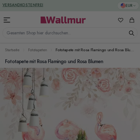
Zum Inhalt springen
GREENGUARD ZERTIFIZIERT
EUR
VERSANDKOSTENFREI
Meine Favo
Ware
Gesamten Shop hier durchsuchen...
Startseite
Fototapeten
Fototapete mit Rosa Flamingo und Rosa Blumen
Fototapete mit Rosa Flamingo und Rosa Blumen