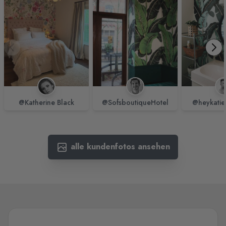
@Katherine Black
@SofsboutiqueHotel
@heykatie
alle kundenfotos ansehen