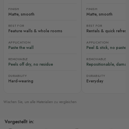
FINISH
FINISH
Matte, smooth
Matte, smooth
BEST FOR
BEST FOR
Feature walls & whole rooms
Rentals & quick refres
APPLICATION
APPLICATION
Paste the wall
Peel & stick, no paste
REMOVABLE
REMOVABLE
Peels off dry, no residue
Repositionable, damag
DURABILITY
DURABILITY
Hard-wearing
Everyday
Wischen Sie, um alle Materialien zu vergleichen
Vorgestellt in: