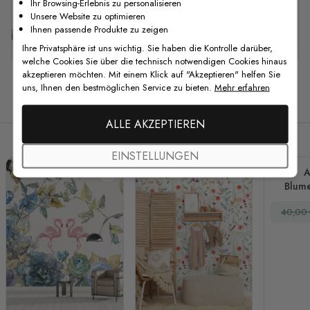
Ihr Browsing-Erlebnis zu personalisieren
Unsere Website zu optimieren
Ihnen passende Produkte zu zeigen
Kostenlose Anpassung
Ihre Privatsphäre ist uns wichtig. Sie haben die Kontrolle darüber,
welche Cookies Sie über die technisch notwendigen Cookies hinaus
akzeptieren möchten. Mit einem Klick auf "Akzeptieren" helfen Sie
uns, Ihnen den bestmöglichen Service zu bieten.
Mehr erfahren
Verwandte Produkte
ALLE AKZEPTIEREN
EINSTELLUNGEN
A
Blume
Garte
40,00
salbeig