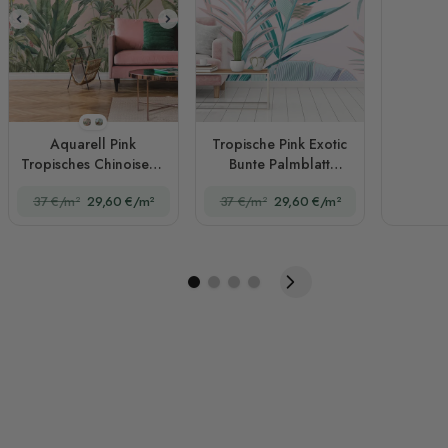
Stil 1
Stil 2
Aquarell Pink
Tropische Pink Exotic
Tropisches Chinoiserie
Bunte Palmblatt
Fototapete
Fototapete
37 €/m²
29,60 €/m²
37 €/m²
29,60 €/m²