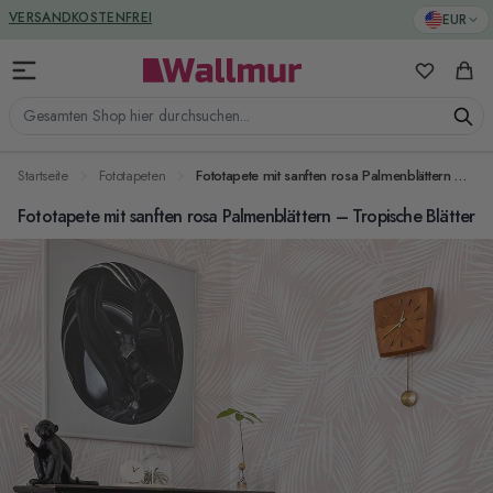
Zum Inhalt springen
GREENGUARD ZERTIFIZIERT
EUR
VERSANDKOSTENFREI
Meine Favo
Ware
Gesamten Shop hier durchsuchen...
Startseite
Fototapeten
Fototapete mit sanften rosa Palmenblättern – Tropische Blätter
Fototapete mit sanften rosa Palmenblättern – Tropische Blätter