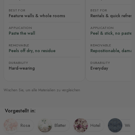
BEST FOR
BEST FOR
Feature walls & whole rooms
Rentals & quick refres
APPLICATION
APPLICATION
Paste the wall
Peel & stick, no paste
REMOVABLE
REMOVABLE
Peels off dry, no residue
Repositionable, damag
DURABILITY
DURABILITY
Hard-wearing
Everyday
Wischen Sie, um alle Materialien zu vergleichen
Vorgestellt in:
Rosa
Blätter
Hotel
Wohn