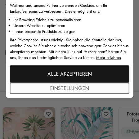
Wallmur und unsere Partner verwenden Cookies, um Ihr
Versand & Rückgabe
Einkaufserlebnis zu verbessern. Dies ermöglicht uns:
Ihr Browsing-Erlebnis zu personalisieren
Unsere Website zu optimieren
F.A.Q
Ihnen passende Produkte zu zeigen
Ihre Privatsphäre ist uns wichtig. Sie haben die Kontrolle darüber,
welche Cookies Sie über die technisch notwendigen Cookies hinaus
Kostenlose Anpassung
akzeptieren möchten. Mit einem Klick auf "Akzeptieren" helfen Sie
uns, Ihnen den bestmöglichen Service zu bieten.
Mehr erfahren
ALLE AKZEPTIEREN
Verwandte Produkte
EINSTELLUNGEN
Fotot
Tro
37 €/m