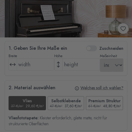
1. Geben Sie Ihre Maße ein
Zuschneiden
Breite
Höhe
Maßeinheit
2. Material auswählen
Welches soll ich wählen?
Vlies
Selbstklebende
Premium Struktur
37 €/m²
29,60 €/m²
47 €/m²
37,60 €/m²
61 €/m²
48,80 €/m²
44
Vliesfototapete:
Kleister erforderlich, glatte matte, nicht für
strukturierte Oberflächen