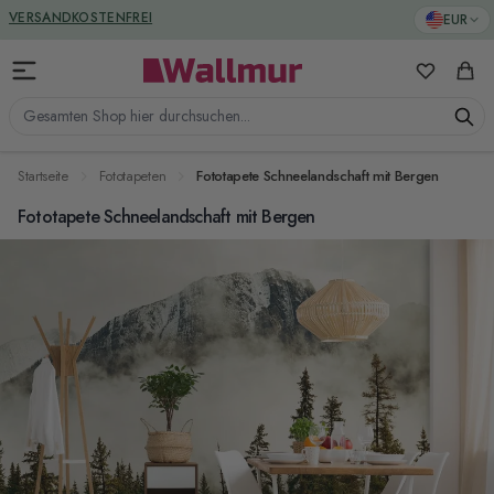
Zum Inhalt springen
GREENGUARD ZERTIFIZIERT
EUR
VERSANDKOSTENFREI
Meine Favo
Ware
Gesamten Shop hier durchsuchen...
Startseite
Fototapeten
Fototapete Schneelandschaft mit Bergen
Fototapete Schneelandschaft mit Bergen