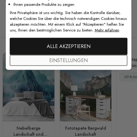
Ihnen passende Produkte zu zeigen
Ihre Privatsphäre ist uns wichtig. Sie haben die Kontrolle darüber,
welche Cookies Sie über die technisch notwendigen Cookies hinaus
akzeptieren möchten. Mit einem Klick auf "Akzeptieren" helfen Sie
Verwandte Produkte
uns, Ihnen den bestmöglichen Service zu bieten.
Mehr erfahren
ALLE AKZEPTIEREN
Fotota
EINSTELLUNGEN
Grün
37 €/m
Nebelberge
Fototapete Bergwald
Landschaft und
Landschaft