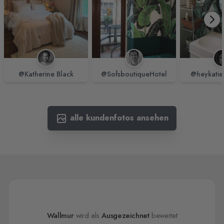
@Katherine Black
@SofsboutiqueHotel
@heykatie
alle kundenfotos ansehen
Wallmur
wird als
Ausgezeichnet
bewertet