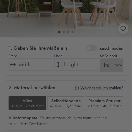
1. Geben Sie Ihre Maße ein
Zuschneiden
Breite
Höhe
Maßeinheit
2. Material auswählen
Welches soll ich wählen?
Vlies
Selbstklebende
Premium Struktur
37 €/m²
29,60 €/m²
47 €/m²
37,60 €/m²
61 €/m²
48,80 €/m²
44
Vliesfototapete:
Kleister erforderlich, glatte matte, nicht für
strukturierte Oberflächen