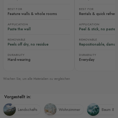
BEST FOR
BEST FOR
Feature walls & whole rooms
Rentals & quick refres
APPLICATION
APPLICATION
Paste the wall
Peel & stick, no paste
REMOVABLE
REMOVABLE
Peels off dry, no residue
Repositionable, damag
DURABILITY
DURABILITY
Hard-wearing
Everyday
Wischen Sie, um alle Materialien zu vergleichen
Vorgestellt in:
Landschafts
Wohnzimmer
Baum & 