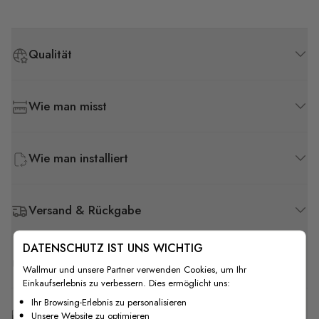
Qualität
Wie man misst
Wie man installiert
Versand & Rückgabe
DATENSCHUTZ IST UNS WICHTIG
F.A.Q
Wallmur und unsere Partner verwenden Cookies, um Ihr
Einkaufserlebnis zu verbessern. Dies ermöglicht uns:
Ihr Browsing-Erlebnis zu personalisieren
Kostenlose Anpassung
Unsere Website zu optimieren