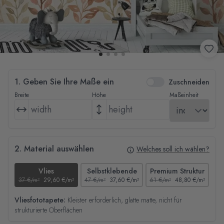
1. Geben Sie Ihre Maße ein
Zuschneiden
Breite
Höhe
Maßeinheit
2. Material auswählen
Welches soll ich wählen?
Vlies
Selbstklebende
Premium Struktur
37 €/m²
29,60 €/m²
47 €/m²
37,60 €/m²
61 €/m²
48,80 €/m²
44
Vliesfototapete:
Kleister erforderlich, glatte matte, nicht für
strukturierte Oberflächen