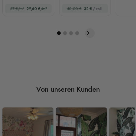
Ente Fototapete
Blumentapete mit
37 €/m²
29,60 €/m²
40,00 €
32 €
/ roll
weißen Mohnblüten
Von unseren Kunden