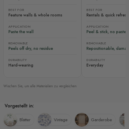
BEST FOR
BEST FOR
Feature walls & whole rooms
Rentals & quick refres
APPLICATION
APPLICATION
Paste the wall
Peel & stick, no paste
REMOVABLE
REMOVABLE
Peels off dry, no residue
Repositionable, damag
DURABILITY
DURABILITY
Hard-wearing
Everyday
Wischen Sie, um alle Materialien zu vergleichen
Vorgestellt in:
Blätter
Vintage
Garderobe