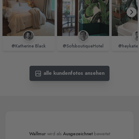
@Katherine Black
@SofsboutiqueHotel
@heykatie
alle kundenfotos ansehen
Wallmur
wird als
Ausgezeichnet
bewertet