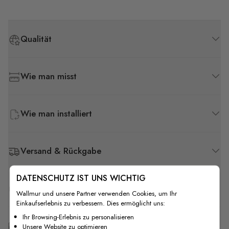
Qualität
Wie man misst
Wie man installiert
Versand & Rückgabe
DATENSCHUTZ IST UNS WICHTIG
F.A.Q
Wallmur und unsere Partner verwenden Cookies, um Ihr
Einkaufserlebnis zu verbessern. Dies ermöglicht uns:
Ihr Browsing-Erlebnis zu personalisieren
Kostenlose Anpassung
Unsere Website zu optimieren