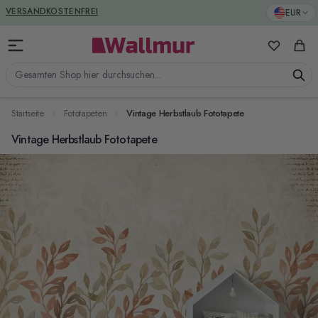
Zum Inhalt springen
GREENGUARD ZERTIFIZIERT
EUR
VERSANDKOSTENFREI
Meine Favo
Ware
Gesamten Shop hier durchsuchen...
Startseite
Fototapeten
Vintage Herbstlaub Fototapete
Vintage Herbstlaub Fototapete