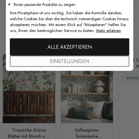
Ihnen passende Produkte zu zeigen
Ihre Privatsphäre ist uns wichtig. Sie haben die Kontrolle darüber,
welche Cookies Sie über die technisch notwendigen Cookies hinaus
akzeptieren möchten. Mit einem Klick auf "Akzeptieren" helfen Sie
Verwandte Produkte
uns, Ihnen den bestmöglichen Service zu bieten.
Mehr erfahren
ALLE AKZEPTIEREN
Wald T
EINSTELLUNGEN
W
minimali
40,00
Ba
Tropische Grüne
Salbeigrüne
Blätter mit Storch und
botanische