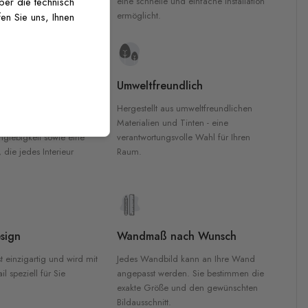
inten für garantierte
eine schnelle und einfache Installation
über die technisch
Innenräumen.
ermöglicht.
en Sie uns, Ihnen
e Materialien
Umweltfreundlich
n werden aus
Hergestellt aus umweltfreundlichen
aterialien gefertigt und
Materialien und Tinten - eine
nglebigkeit sowie eine
verantwortungsvolle Wahl für Ihren
, die jedes Interieur
Raum.
sign
Wandmaß nach Wunsch
t einzigartig und wird mit
Jedes Wandbild kann an Ihre Wand
l speziell für Sie
angepasst werden. Sie bestimmen die
exakte Größe und den gewünschten
Bildausschnitt.