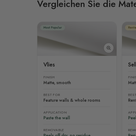
Vergleichen Sie die Mate
Most Popular
Rente
Vlies
Se
FINISH
FINI
Matte, smooth
Mat
BEST FOR
BES
Feature walls & whole rooms
Rent
APPLICATION
APP
Paste the wall
Peel
REMOVABLE
REM
Peels off dry, no residue
Rep