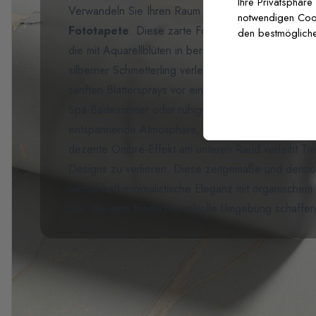
Ihre Privatsphäre
Verwandeln Sie Ihren Raum in eine ruhige Oase mi
notwendigen Cooki
Fototapete
. Diese zarte Fototapete fängt die Sc
den bestmögliche
die mit Aquarellblüten in beruhigenden Salbeigrünt
silberner Schmetterling verleiht einen Hauch von Ve
sanften Blättersprays vor einem nebligen weißen Hi
Spa-Badezimmer oder ruhige Home-Offices schafft
entspannende Atmosphäre, die die Gelassenheit der
dezente Ombré-Effekt am unteren Rand verleiht Ti
Designs zu verlieren. Diese zeitgemäße und dennoc
meisterhaft minimalistische Eleganz mit organischem
alle, die eine friedliche, stilvolle Umgebung schaff