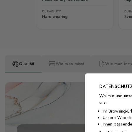
DURABILITY
DURA
Hard-wearing
Eve
Qualität
Wie man misst
Wie man insta
DATENSCHUTZ
Wallmur und unse
uns:
Ihr Browsing-Er
Unsere Website
Ihnen passende