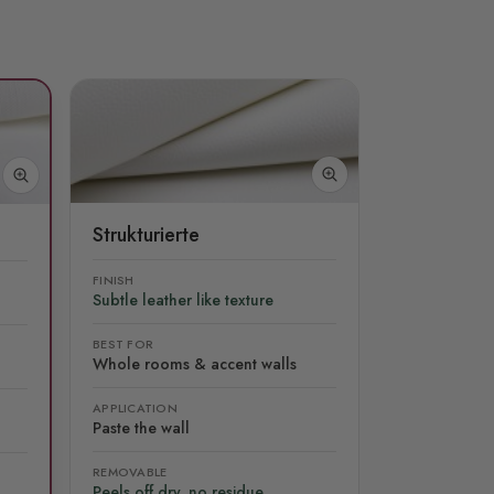
Strukturierte
FINISH
Subtle leather like texture
BEST FOR
Whole rooms & accent walls
APPLICATION
Paste the wall
REMOVABLE
Peels off dry, no residue