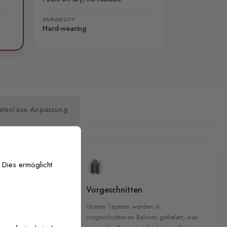
DURABILITY
Hard-wearing
stenlose Anpassung
 Dies ermöglicht
uckqualität
Vorgeschnitten
che Druckqualität.
Unsere Tapeten werden in
 GREENGUARD Gold-
vorgeschnittenen Bahnen geliefert, was