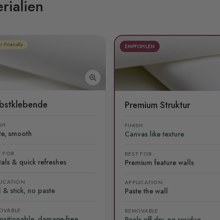
rialien
r Friendly
EMPFOHLEN
lbstklebende
Premium Struktur
SH
FINISH
te, smooth
Canvas like texture
T FOR
BEST FOR
als & quick refreshes
Premium feature walls
LICATION
APPLICATION
 & stick, no paste
Paste the wall
OVABLE
REMOVABLE
ositionable, damage-free
Peels off dry, no residue