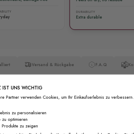
BILITY
DURABILITY
ryday
Extra durable
lliert
Versand & Rückgabe
F.A.Q
Ko
 IST UNS WICHTIG
re Partner verwenden Cookies, um Ihr Einkaufserlebnis zu verbessern.
Premium-Dr
lebnis zu personalisieren
 zu optimieren
Außergewöhnli
 Produkte zu zeigen
Gedruckt mit