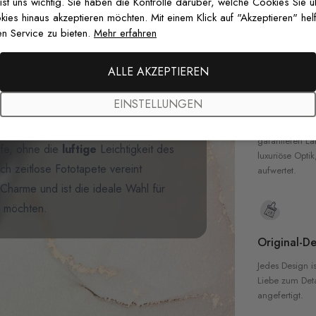
zertifizierten T
 ist uns wichtig. Sie haben die Kontrolle darüber, welche Cookies Sie 
t unserer
Sanften Grünen Blüten-
Sicherheit in 
es hinaus akzeptieren möchten. Mit einem Klick auf "Akzeptieren" helf
hönheit herabhängender Zweige ein,
n Service zu bieten.
Mehr erfahren
önen geschmückt sind. Ein einzelner
rspieltheit, tanzend zwischen den
ALLE AKZEPTIEREN
Hochwertig
ntergrund. Perfekt für Schlafzimmer,
EINSTELLUNGEN
 diese Premium-Fototapete eine
Unsere Tapete
hochwertigen M
 Natur ins Haus bringt. Der
garantieren La
efe, ohne die
luftige
Leichtigkeit des
luxuriöse Optik
h zeitlose Fototapete vereint
aufwertet.
 Charme und ist die ideale Wahl für
en möchten.
Original-De
Jedes Design is
Liebe zum Detai
angefertigt.