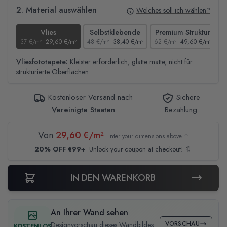
2. Material auswählen
Welches soll ich wählen?
Vlies
Selbstklebende
Premium Struktur
37 €/m²
29,60 €/m²
48 €/m²
38,40 €/m²
62 €/m²
49,60 €/m²
4
Vliesfototapete:
Kleister erforderlich, glatte matte, nicht für
strukturierte Oberflächen
Kostenloser Versand nach
Sichere
Vereinigte Staaten
Bezahlung
Von
29,60 €/m²
Enter your dimensions above ↑
20% OFF €99+
Unlock your coupon at checkout! 🔖
IN DEN WARENKORB
An Ihrer Wand sehen
VORSCHAU
Designvorschau dieses Wandbildes
KOSTENLOS