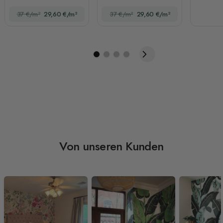
Schwan und
Vögel
37 €/m²
29,60 €/m²
37 €/m²
29,60 €/m²
europäischen weißen
Bögen
Von unseren Kunden