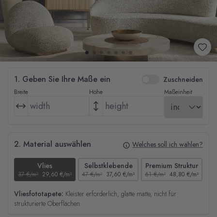
1. Geben Sie Ihre Maße ein
Zuschneiden
Breite
Höhe
Maßeinheit
2. Material auswählen
Welches soll ich wählen?
Vlies
Selbstklebende
Premium Struktur
37 €/m²
29,60 €/m²
47 €/m²
37,60 €/m²
61 €/m²
48,80 €/m²
44
Vliesfototapete:
Kleister erforderlich, glatte matte, nicht für
strukturierte Oberflächen