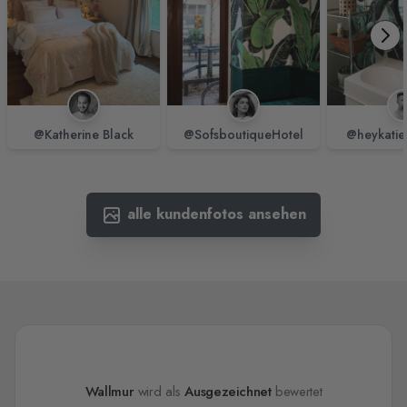
@Katherine Black
@SofsboutiqueHotel
@heykatie
alle kundenfotos ansehen
Wallmur
wird als
Ausgezeichnet
bewertet