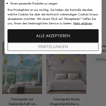
Ihnen passende Produkte zu zeigen
Ihre Privatsphäre ist uns wichtig. Sie haben die Kontrolle darüber,
welche Cookies Sie über die technisch notwendigen Cookies hinaus
akzeptieren möchten. Mit einem Klick auf "Akzeptieren" helfen Sie
Verwandte Produkte
uns, Ihnen den bestmöglichen Service zu bieten.
Mehr erfahren
ALLE AKZEPTIEREN
Fotota
EINSTELLUNGEN
Blätte
37 €/m
Fototapete mit
Fototapete Bunte
Seelandschaft am
Magnolienblüten und