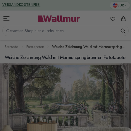
Zum Inhalt springen
GREENGUARD ZERTIFIZIERT
EUR
VERSANDKOSTENFREI
Meine Favo
Ware
Gesamten Shop hier durchsuchen...
Startseite
Fototapeten
Weiche Zeichnung Wald mit Marmorspringbrunnen Fototapete
Weiche Zeichnung Wald mit Marmorspringbrunnen Fototapete