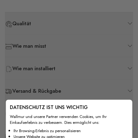
Qualität
Wie man misst
Wie man installiert
Versand & Rückgabe
DATENSCHUTZ IST UNS WICHTIG
F.A.Q
Wallmur und unsere Partner verwenden Cookies, um Ihr
Einkaufserlebnis zu verbessern. Dies ermöglicht uns:
Ihr Browsing-Erlebnis zu personalisieren
Kostenlose Anpassung
Unsere Website zu optimieren