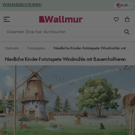
Zum Inhalt springen
GREENGUARD ZERTIFIZIERT
EUR
VERSANDKOSTENFREI
Meine Favo
Ware
Gesamten Shop hier durchsuchen...
Startseite
Fototapeten
Niedliche Kinder-Fototapete Windmühle mit Bauernhoftieren
Niedliche Kinder-Fototapete Windmühle mit Bauernhoftieren