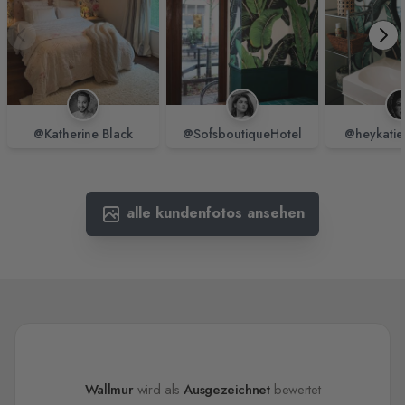
@Katherine Black
@SofsboutiqueHotel
@heykatie
alle kundenfotos ansehen
Wallmur
wird als
Ausgezeichnet
bewertet