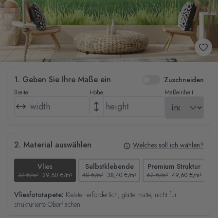
1. Geben Sie Ihre Maße ein
Zuschneiden
Breite
Höhe
Maßeinheit
2. Material auswählen
Welches soll ich wählen?
Vlies
Selbstklebende
Premium Struktur
37 €/m²
29,60 €/m²
48 €/m²
38,40 €/m²
62 €/m²
49,60 €/m²
44
Vliesfototapete:
Kleister erforderlich, glatte matte, nicht für
strukturierte Oberflächen