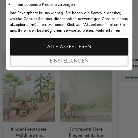
Ihnen passende Produkte zu zeigen
Ihre Privatsphäre ist uns wichtig. Sie haben die Kontrolle darüber,
welche Cookies Sie über die technisch notwendigen Cookies hinaus
akzeptieren möchten. Mit einem Klick auf "Akzeptieren" helfen Sie
Verwandte Produkte
uns, Ihnen den bestmöglichen Service zu bieten.
Mehr erfahren
ALLE AKZEPTIEREN
Ölgem
EINSTELLUNGEN
Garte
37 €/m
Kinder Fototapete
Fototapete Tiere
Waldtiere mit
fliegen mit Ballon