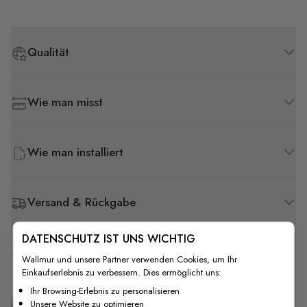
Qualität
Wie man misst
Wie man installiert
Versand & Rückgabe
DATENSCHUTZ IST UNS WICHTIG
F.A.Q
Wallmur und unsere Partner verwenden Cookies, um Ihr
Einkaufserlebnis zu verbessern. Dies ermöglicht uns:
Ihr Browsing-Erlebnis zu personalisieren
Kostenlose Anpassung
Unsere Website zu optimieren