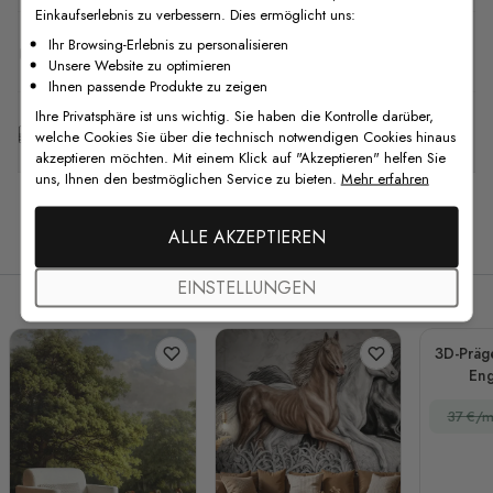
Einkaufserlebnis zu verbessern. Dies ermöglicht uns:
Ihr Browsing-Erlebnis zu personalisieren
F.A.Q
Unsere Website zu optimieren
Ihnen passende Produkte zu zeigen
Ihre Privatsphäre ist uns wichtig. Sie haben die Kontrolle darüber,
Kostenlose Anpassung
welche Cookies Sie über die technisch notwendigen Cookies hinaus
akzeptieren möchten. Mit einem Klick auf "Akzeptieren" helfen Sie
uns, Ihnen den bestmöglichen Service zu bieten.
Mehr erfahren
Verwandte Produkte
ALLE AKZEPTIEREN
EINSTELLUNGEN
3D-Präg
Eng
Fo
37 €/m