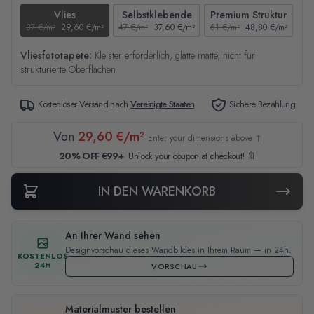
Vlies
Selbstklebende
Premium Struktur
37 €/m²
29,60 €/m²
47 €/m²
37,60 €/m²
61 €/m²
48,80 €/m²
44
Vliesfototapete:
Kleister erforderlich, glatte matte, nicht für
strukturierte Oberflächen
Kostenloser Versand nach
Vereinigte Staaten
Sichere Bezahlung
Von
29,60 €/m²
Enter your dimensions above ↑
20% OFF €99+
Unlock your coupon at checkout! 🔖
IN DEN WARENKORB
An Ihrer Wand sehen
Designvorschau dieses Wandbildes in Ihrem Raum — in 24h.
KOSTENLOS
24H
VORSCHAU
Materialmuster bestellen