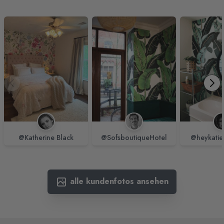
@Katherine Black
@SofsboutiqueHotel
@heykatie
alle kundenfotos ansehen