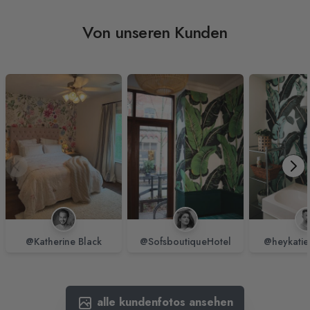
Von unseren Kunden
@Katherine Black
@SofsboutiqueHotel
@heykatie
alle kundenfotos ansehen