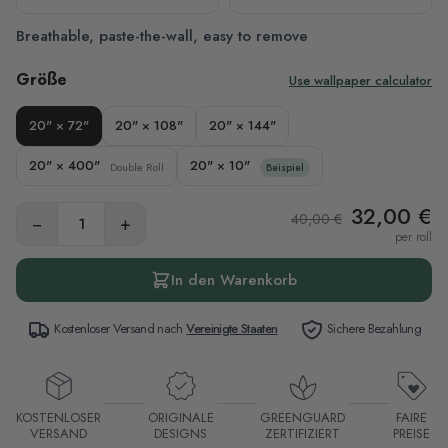
Breathable, paste-the-wall, easy to remove
Größe
Use wallpaper calculator
20" × 72"
20" × 108"
20" × 144"
20" × 400"
20" × 10"
Double Roll
Beispiel
32,00 €
40,00 €
−
+
per roll
In den Warenkorb
Kostenloser Versand nach
Vereinigte Staaten
Sichere Bezahlung
KOSTENLOSER
ORIGINALE
GREENGUARD
FAIRE
VERSAND
DESIGNS
ZERTIFIZIERT
PREISE