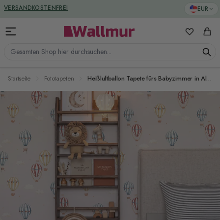
Zum Inhalt springen
GREENGUARD ZERTIFIZIERT
EUR
VERSANDKOSTENFREI
Meine Favo
Ware
Gesamten Shop hier durchsuchen...
Startseite
Fototapeten
Heißluftballon Tapete fürs Babyzimmer in Altrosa