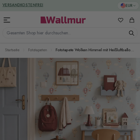
Zum Inhalt springen
GREENGUARD ZERTIFIZIERT
EUR
VERSANDKOSTENFREI
Meine Favo
Ware
Gesamten Shop hier durchsuchen...
Startseite
Fototapeten
Fototapete Wolken Himmel mit Heißluftballons in Puderblau