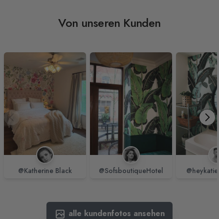
Von unseren Kunden
@Katherine Black
@SofsboutiqueHotel
@heykatie
alle kundenfotos ansehen