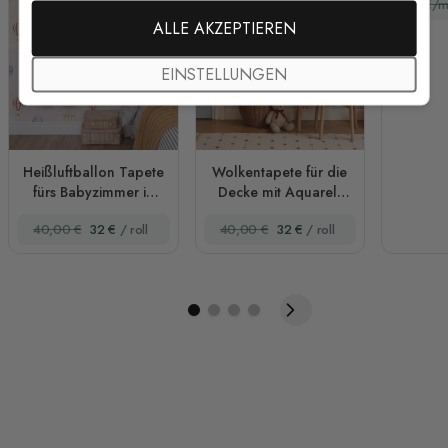
37 €/m
ALLE AKZEPTIEREN
EINSTELLUNGEN
Heißluftballon Tapete
Wolkentapete für die
fürs Babyzimmer in
Decke mit Aquarell
Altrosa
Heißluftballons
40,00 €
32 €
/ roll
40,00 €
32 €
/ roll