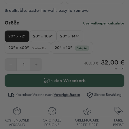
Breathable, paste-the-wall, easy to remove
Größe
Use wallpaper calculator
20" × 72"
20" × 108"
20" × 144"
20" × 400"
20" × 10"
Double Roll
Beispiel
32,00 €
40,00 €
−
+
per roll
In den Warenkorb
Kostenloser Versand nach
Vereinigte Staaten
Sichere Bezahlung
KOSTENLOSER
ORIGINALE
GREENGUARD
FAIRE
VERSAND
DESIGNS
ZERTIFIZIERT
PREISE