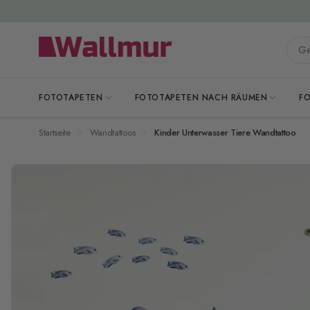
Zum Inhalt springen
Gesa
FOTOTAPETEN
FOTOTAPETEN NACH RÄUMEN
F
Startseite
Wandtattoos
Kinder Unterwasser Tiere Wandtattoo