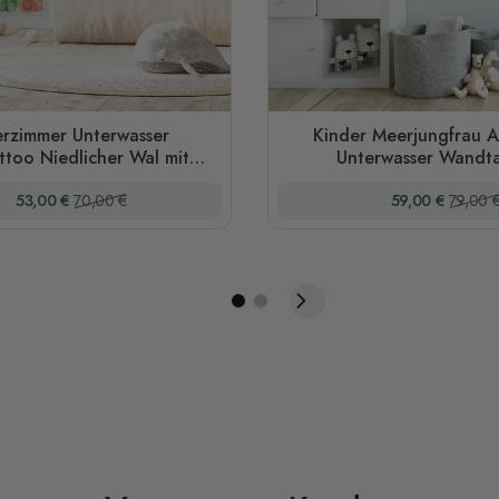
erzimmer Unterwasser
Kinder Meerjungfrau A
too Niedlicher Wal mit
Unterwasser Wandt
Meerestieren
Sonderpreis
Regulärer Preis
Sonderpreis
Regulär
53,00 €
70,00 €
59,00 €
79,00 