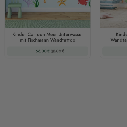
Kinder Cartoon Meer Unterwasser
Kind
mit Fischmann Wandtattoo
Wandtat
Sonderpreis
Regulärer Preis
66,00 €
88,00 €