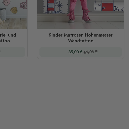
riel und
Kinder Matrosen Höhenmesser
attoo
Wandtattoo
er Preis
Sonderpreis
Regulärer Preis
€
35,00 €
46,00 €