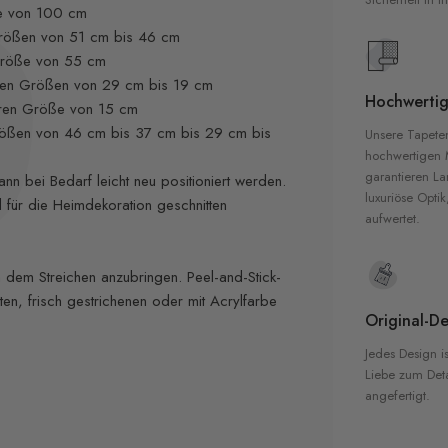
ße von 100 cm
Größen von 51 cm bis 46 cm
 Größe von 55 cm
hren Größen von 29 cm bis 19 cm
Hochwertig
ähren Größe von 15 cm
rößen von 46 cm bis 37 cm bis 29 cm bis
Unsere Tapete
hochwertigen M
garantieren La
nn bei Bedarf leicht neu positioniert werden.
luxuriöse Optik
für die Heimdekoration geschnitten
aufwertet.
em Streichen anzubringen. Peel-and-Stick-
rten, frisch gestrichenen oder mit Acrylfarbe
Original-De
Jedes Design is
Liebe zum Detai
angefertigt.