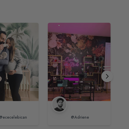
@ececelebican
@Adriene