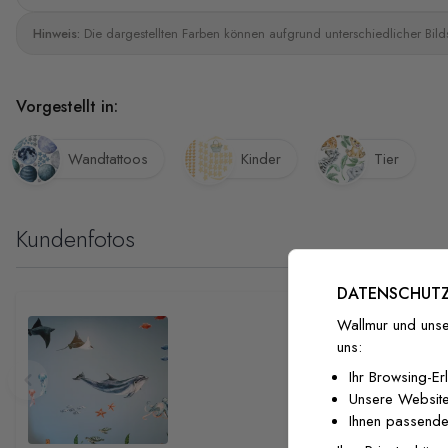
Hinweis:
Die dargestellten Farben können aufgrund unterschiedlicher Bild
Vorgestellt in:
Wandtattoos
Kinder
Tier
Kundenfotos
DATENSCHUTZ
Wallmur und unse
uns:
Ihr Browsing-Er
Unsere Website
Ihnen passende