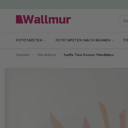
Zum Inhalt springen
Gesa
FOTOTAPETEN
FOTOTAPETEN NACH RÄUMEN
F
Startseite
Wandtattoos
Sanfte Töne Sonnen Wandtattoo