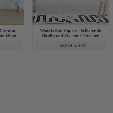
 Cartoon-
Wandtattoo Aquarell Schlafende
 und Mond
Giraffe und Wolken mit kleinen
Sternen für das Kinderzimmer
er Preis
Sonderpreis
Regulärer Preis
€
66,00 €
88,00 €