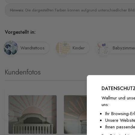
Hinweis:
Die dargestellten Farben können aufgrund unterschiedlicher Bild
Vorgestellt in:
Wandtattoos
Kinder
Babyzimme
Kundenfotos
DATENSCHUTZ
Wallmur und unse
uns:
Ihr Browsing-Er
Unsere Website
Ihnen passende