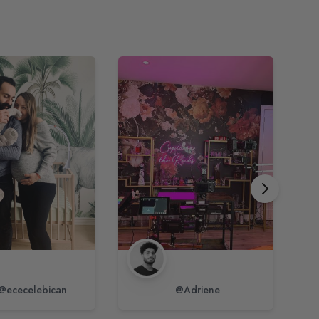
@ececelebican
@Adriene