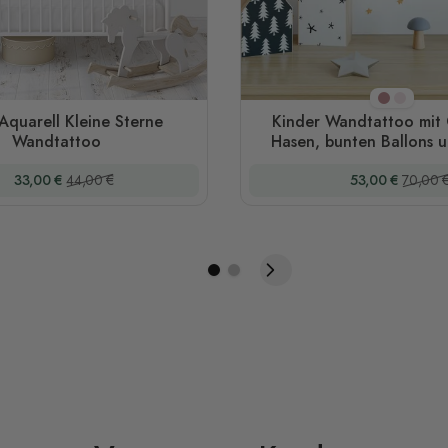
Lila
Rosa
Aquarell Kleine Sterne
Kinder Wandtattoo mit
Wandtattoo
Hasen, bunten Ballons
Sonderpreis
Regulärer Preis
Sonderpreis
Regulär
33,00 €
44,00 €
53,00 €
70,00 