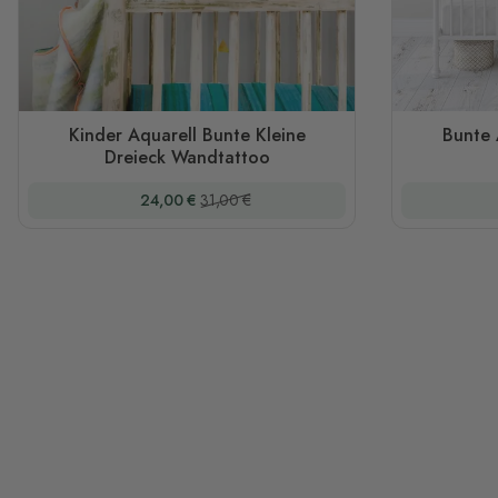
Kinder Aquarell Bunte Kleine
Bunte 
Dreieck Wandtattoo
Sonderpreis
Regulärer Preis
24,00 €
31,00 €