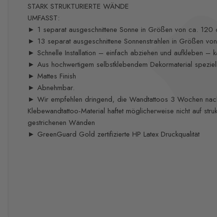
STARK STRUKTURIERTE WÄNDE
UMFASST:
► 1 separat ausgeschnittene Sonne in Größen von ca. 120
► 13 separat ausgeschnittene Sonnenstrahlen in Größen vo
► Schnelle Installation – einfach abziehen und aufkleben – ka
► Aus hochwertigem selbstklebendem Dekormaterial speziell 
► Mattes Finish
► Abnehmbar.
► Wir empfehlen dringend, die Wandtattoos 3 Wochen nach
Klebewandtattoo-Material haftet möglicherweise nicht auf strukt
gestrichenen Wänden
► GreenGuard Gold zertifizierte HP Latex Druckqualität