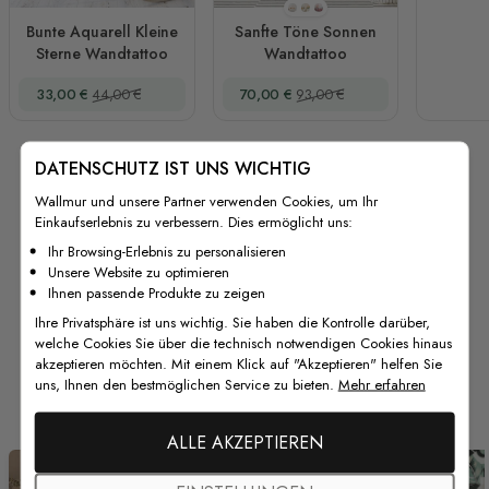
Stil 1
Stil 2
Stil 3
Bunte Aquarell Kleine
Sanfte Töne Sonnen
Sterne Wandtattoo
Wandtattoo
Sonderpreis
Regulärer Preis
Sonderpreis
Regulärer Preis
33,00 €
44,00 €
70,00 €
93,00 €
DATENSCHUTZ IST UNS WICHTIG
Wallmur und unsere Partner verwenden Cookies, um Ihr
Einkaufserlebnis zu verbessern. Dies ermöglicht uns:
Ihr Browsing-Erlebnis zu personalisieren
Unsere Website zu optimieren
Ihnen passende Produkte zu zeigen
Ihre Privatsphäre ist uns wichtig. Sie haben die Kontrolle darüber,
welche Cookies Sie über die technisch notwendigen Cookies hinaus
akzeptieren möchten. Mit einem Klick auf "Akzeptieren" helfen Sie
Von unseren Kunden
uns, Ihnen den bestmöglichen Service zu bieten.
Mehr erfahren
ALLE AKZEPTIEREN