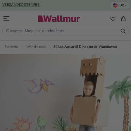
Zum Inhalt springen
GREENGUARD ZERTIFIZIERT
EUR
VERSANDKOSTENFREI
Meine Favo
Ware
Gesamten Shop hier durchsuchen...
Startseite
Wandtattoos
Süßes Aquarell Dinosaurier Wandtattoo