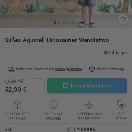
Süßes Aquarell Dinosaurier Wandtattoo
Auf Lager
Kostenloser Versand nach
Vereinigte Staaten
Sichere Bezahlung
69,00 €
Menge
In den Warenkorb
52,00 €
KOSTENLOSER
ORIGINALE
GREENGUARD
FAIRE
VERSAND
DESIGNS
ZERTIFIZIERT
PREISE
SKU
ST-EY000005