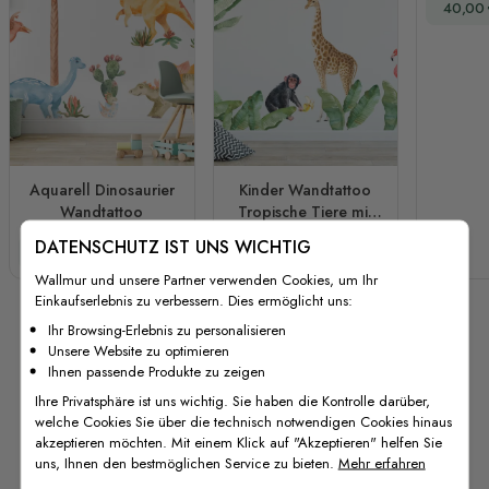
Sonder
40,00
Wa
Aquarell Dinosaurier
Kinder Wandtattoo
Wandtattoo
Tropische Tiere mit
Palmblättern
DATENSCHUTZ IST UNS WICHTIG
Sonderpreis
Regulärer Preis
Sonderpreis
Regulärer Preis
59,00 €
78,00 €
46,00 €
61,00 €
Wallmur und unsere Partner verwenden Cookies, um Ihr
Einkaufserlebnis zu verbessern. Dies ermöglicht uns:
Ihr Browsing-Erlebnis zu personalisieren
Unsere Website zu optimieren
Ihnen passende Produkte zu zeigen
Ihre Privatsphäre ist uns wichtig. Sie haben die Kontrolle darüber,
welche Cookies Sie über die technisch notwendigen Cookies hinaus
akzeptieren möchten. Mit einem Klick auf "Akzeptieren" helfen Sie
uns, Ihnen den bestmöglichen Service zu bieten.
Mehr erfahren