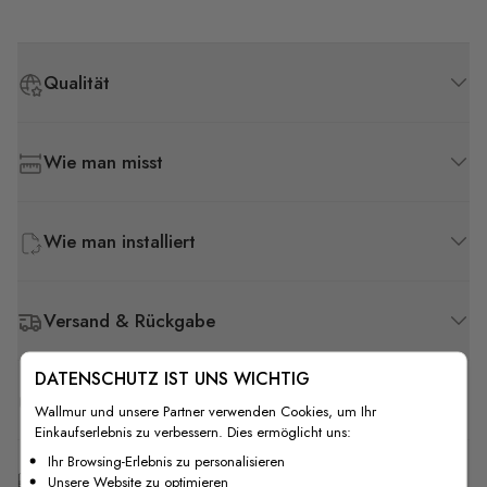
Qualität
Wie man misst
Wie man installiert
Versand & Rückgabe
DATENSCHUTZ IST UNS WICHTIG
F.A.Q
Wallmur und unsere Partner verwenden Cookies, um Ihr
Einkaufserlebnis zu verbessern. Dies ermöglicht uns:
Ihr Browsing-Erlebnis zu personalisieren
Kostenlose Anpassung
Unsere Website zu optimieren