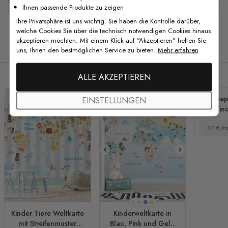
Ihnen passende Produkte zu zeigen
Ihre Privatsphäre ist uns wichtig. Sie haben die Kontrolle darüber,
welche Cookies Sie über die technisch notwendigen Cookies hinaus
akzeptieren möchten. Mit einem Klick auf "Akzeptieren" helfen Sie
Verwandte Produkte
uns, Ihnen den bestmöglichen Service zu bieten.
Mehr erfahren
ALLE AKZEPTIEREN
Fototap
EINSTELLUNGEN
für Kin
37 €/m
Mintgrün
Rosa
Blau
Gelb
Kinder Tiere Weltkarte
Kinderweltkarte in
mit Streifenmuster
Blau, Pink und Gelb