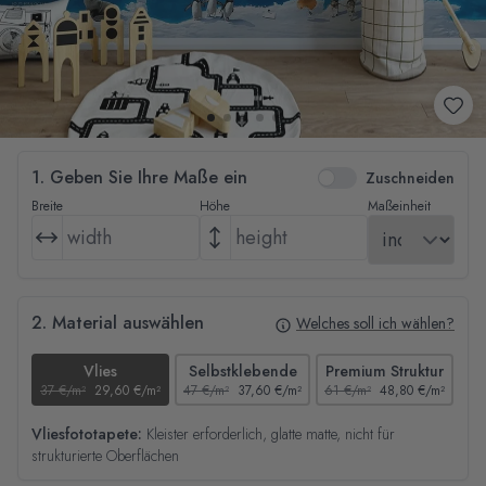
1. Geben Sie Ihre Maße ein
Zuschneiden
Breite
Höhe
Maßeinheit
2. Material auswählen
Welches soll ich wählen?
Vlies
Selbstklebende
Premium Struktur
37 €/m²
29,60 €/m²
47 €/m²
37,60 €/m²
61 €/m²
48,80 €/m²
44
Vliesfototapete:
Kleister erforderlich, glatte matte, nicht für
strukturierte Oberflächen