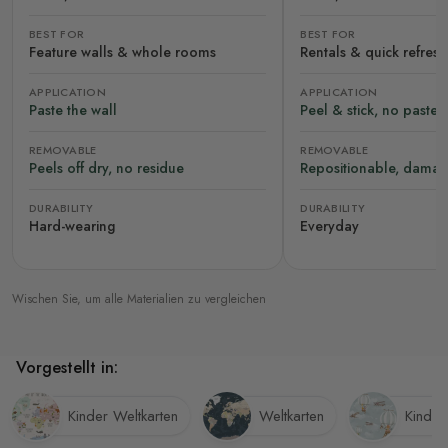
BEST FOR
BEST FOR
Feature walls & whole rooms
Rentals & quick refres
APPLICATION
APPLICATION
Paste the wall
Peel & stick, no paste
REMOVABLE
REMOVABLE
Peels off dry, no residue
Repositionable, damag
DURABILITY
DURABILITY
Hard-wearing
Everyday
Wischen Sie, um alle Materialien zu vergleichen
Vorgestellt in:
Kinder Weltkarten
Weltkarten
Kinder