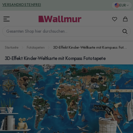
Zum Inhalt springen
GREENGUARD ZERTIFIZIERT
EUR
VERSANDKOSTENFREI
Meine Favo
Ware
Gesamten Shop hier durchsuchen...
Startseite
Fototapeten
3D-Effekt Kinder-Weltkarte mit Kompass Fototapete
3D-Effekt Kinder-Weltkarte mit Kompass Fototapete