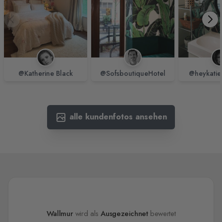
@Katherine Black
@SofsboutiqueHotel
@heykatie
alle kundenfotos ansehen
Wallmur
wird als
Ausgezeichnet
bewertet