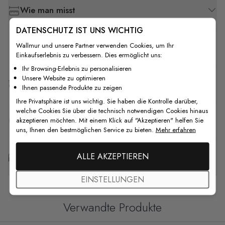
Wie man misst
DATENSCHUTZ IST UNS WICHTIG
Wallmur und unsere Partner verwenden Cookies, um Ihr
Wie man installiert
Einkaufserlebnis zu verbessern. Dies ermöglicht uns:
Ihr Browsing-Erlebnis zu personalisieren
Unsere Website zu optimieren
Versand & Rückgabe
Ihnen passende Produkte zu zeigen
Ihre Privatsphäre ist uns wichtig. Sie haben die Kontrolle darüber,
welche Cookies Sie über die technisch notwendigen Cookies hinaus
F.A.Q
akzeptieren möchten. Mit einem Klick auf "Akzeptieren" helfen Sie
uns, Ihnen den bestmöglichen Service zu bieten.
Mehr erfahren
ALLE AKZEPTIEREN
Kostenlose Anpassung
EINSTELLUNGEN
Verwandte Produkte