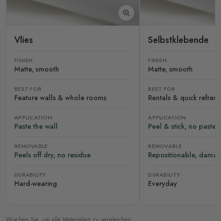
Vlies
Selbstklebende
FINISH
FINISH
Matte, smooth
Matte, smooth
BEST FOR
BEST FOR
Feature walls & whole rooms
Rentals & quick refres
APPLICATION
APPLICATION
Paste the wall
Peel & stick, no paste
REMOVABLE
REMOVABLE
Peels off dry, no residue
Repositionable, damag
DURABILITY
DURABILITY
Hard-wearing
Everyday
Wischen Sie, um alle Materialien zu vergleichen