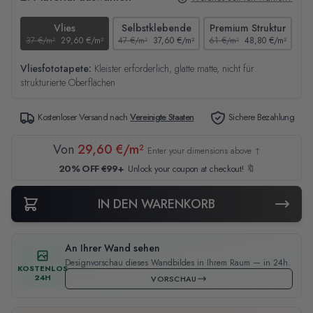
Vlies
Selbstklebende
Premium Struktur
37 €/m²
29,60 €/m²
47 €/m²
37,60 €/m²
61 €/m²
48,80 €/m²
44
Vliesfototapete:
Kleister erforderlich, glatte matte, nicht für
strukturierte Oberflächen
Kostenloser Versand nach
Vereinigte Staaten
Sichere Bezahlung
Von
29,60 €/m²
Enter your dimensions above ↑
20% OFF €99+
Unlock your coupon at checkout! 🔖
IN DEN WARENKORB
An Ihrer Wand sehen
Designvorschau dieses Wandbildes in Ihrem Raum — in 24h.
KOSTENLOS
24H
VORSCHAU