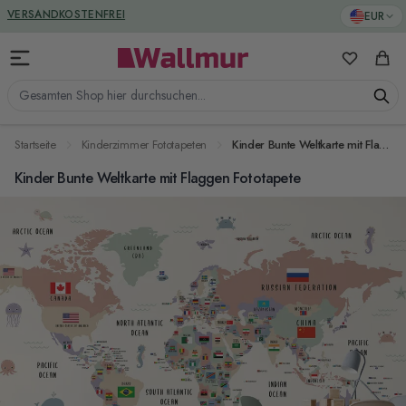
Zum Inhalt springen
GREENGUARD ZERTIFIZIERT
EUR
VERSANDKOSTENFREI
Meine Favo
Ware
Gesamten Shop hier durchsuchen...
Startseite
Kinderzimmer Fototapeten
Kinder Bunte Weltkarte mit Flaggen Fototapete
Kinder Bunte Weltkarte mit Flaggen Fototapete