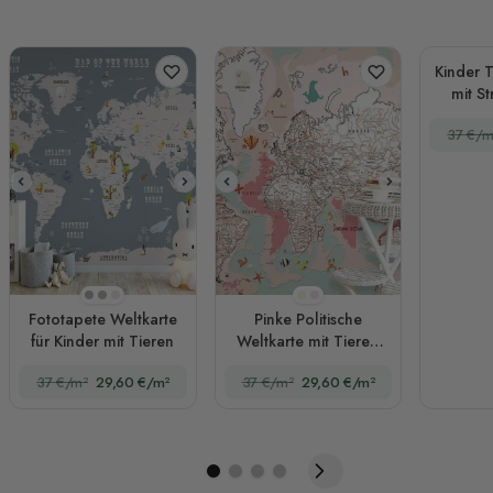
Kinder T
mit St
Fo
37 €/m
Schiefergrau
Beige
Rosa
Mintgrün
Rosa
Fototapete Weltkarte
Pinke Politische
für Kinder mit Tieren
Weltkarte mit Tieren
Fototapete
37 €/m²
29,60 €/m²
37 €/m²
29,60 €/m²