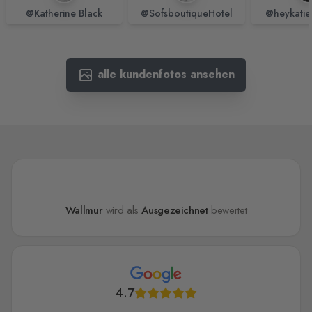
@Katherine Black
@SofsboutiqueHotel
@heykatie
alle kundenfotos ansehen
Wallmur
wird als
Ausgezeichnet
bewertet
4.7