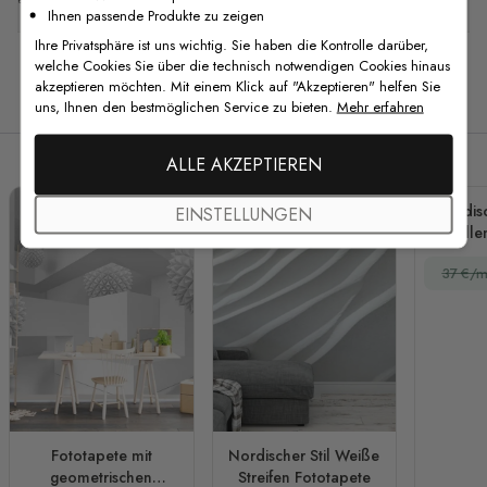
Ihnen passende Produkte zu zeigen
Ihre Privatsphäre ist uns wichtig. Sie haben die Kontrolle darüber,
welche Cookies Sie über die technisch notwendigen Cookies hinaus
akzeptieren möchten. Mit einem Klick auf "Akzeptieren" helfen Sie
Verwandte Produkte
uns, Ihnen den bestmöglichen Service zu bieten.
Mehr erfahren
ALLE AKZEPTIEREN
Nordis
EINSTELLUNGEN
Welle
37 €/m
Fototapete mit
Nordischer Stil Weiße
geometrischen
Streifen Fototapete