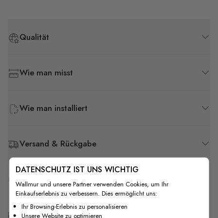
Qualität
Wie man misst
Wie man installiert
Versand & Rückgabe
DATENSCHUTZ IST UNS WICHTIG
F.A.Q
Wallmur und unsere Partner verwenden Cookies, um Ihr
Einkaufserlebnis zu verbessern. Dies ermöglicht uns:
Ihr Browsing-Erlebnis zu personalisieren
Kostenlose Anpassung
Unsere Website zu optimieren