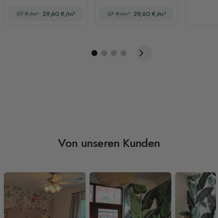
Formen und
37 €/m²
29,60 €/m²
37 €/m²
29,60 €/m²
abstrakten Kugeln
Von unseren Kunden