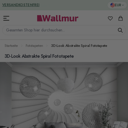
Zum Inhalt springen
GREENGUARD ZERTIFIZIERT
EUR
Meine Favo
Ware
Gesamten Shop hier durchsuchen...
Startseite
Fototapeten
3D-Look Abstrakte Spiral Fototapete
3D-Look Abstrakte Spiral Fototapete