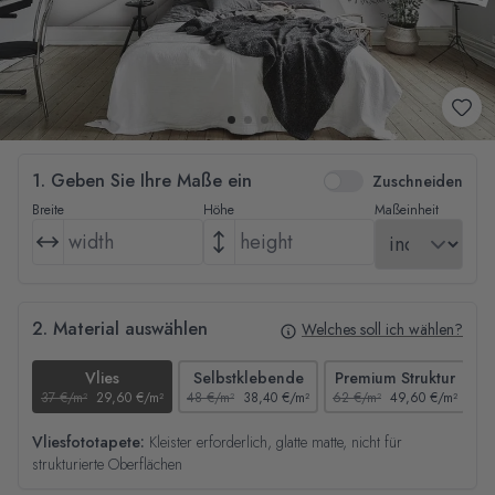
1. Geben Sie Ihre Maße ein
Zuschneiden
Breite
Höhe
Maßeinheit
2. Material auswählen
Welches soll ich wählen?
Vlies
Selbstklebende
Premium Struktur
37 €/m²
29,60 €/m²
48 €/m²
38,40 €/m²
62 €/m²
49,60 €/m²
44
Vliesfototapete:
Kleister erforderlich, glatte matte, nicht für
strukturierte Oberflächen