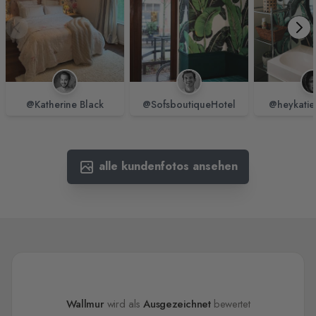
@Katherine Black
@SofsboutiqueHotel
@heykatie
alle kundenfotos ansehen
Wallmur
wird als
Ausgezeichnet
bewertet