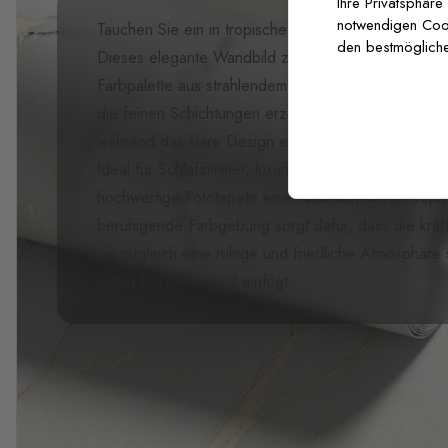
Ihre Privatsphäre
notwendigen Cooki
Tauchen Sie ein in tropische Gelassenheit mit unse
den bestmögliche
Dieses elegante Wandbild zeigt übergroße Bananenbl
Farbpalette aus strahlendem Weiß und sanften Oli
die feinen Schichtungen erzeugen ein künstlerisches
während das klare Design einen modernen Ansatz
Ideal für Schlafzimmer, luxuriöse Spas oder moder
hochwertige Fototapete eine Note raffinierter trop
beruhigende Farbgebung sorgt dafür, dass die kräft
sie zugleich eine ruhige und friedliche Atmosphäre 
jeden Einrichtungsstil einfügt.