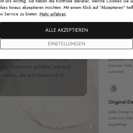
zertifizierten T
 ist uns wichtig. Sie haben die Kontrolle darüber, welche Cookies Sie 
Sicherheit in 
es hinaus akzeptieren möchten. Mit einem Klick auf "Akzeptieren" helf
rer
Bananenblatt-Fototapete
.
n Service zu bieten.
Mehr erfahren
ätter in einer minimalistischen
vtönen. Der dramatische Maßstab und
ALLE AKZEPTIEREN
 Spiel aus Licht und Schatten,
Hochwertig
 der
botanischen
Kunst verkörpert.
EINSTELLUNGEN
Unsere Tapete
ne Wohnräume bringt diese
hochwertigen M
ischer Eleganz an Ihre Wände. Die
garantieren La
luxuriöse Optik
igen Blattmotive auffallen, während
aufwertet.
schaffen, die sich harmonisch in
Original-De
Jedes Design is
Liebe zum Detai
angefertigt.