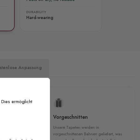
DURABILITY
Hard-wearing
stenlose Anpassung
 Dies ermöglicht
uckqualität
Vorgeschnitten
che Druckqualität.
Unsere Tapeten werden in
 GREENGUARD Gold-
vorgeschnittenen Bahnen geliefert, was