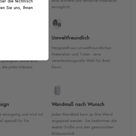
inten für garantierte
eine schnelle und einfache Installation
über die technisch
Innenräumen.
ermöglicht.
en Sie uns, Ihnen
e Materialien
Umweltfreundlich
n werden aus
Hergestellt aus umweltfreundlichen
aterialien gefertigt und
Materialien und Tinten - eine
nglebigkeit sowie eine
verantwortungsvolle Wahl für Ihren
, die jedes Interieur
Raum.
sign
Wandmaß nach Wunsch
t einzigartig und wird mit
Jedes Wandbild kann an Ihre Wand
l speziell für Sie
angepasst werden. Sie bestimmen die
exakte Größe und den gewünschten
Bildausschnitt.