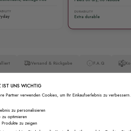
BILITY
DURABILITY
ryday
Extra durable
lliert
Versand & Rückgabe
F.A.Q
Ko
 IST UNS WICHTIG
re Partner verwenden Cookies, um Ihr Einkaufserlebnis zu verbessern.
Premium-Dr
lebnis zu personalisieren
 zu optimieren
Außergewöhnli
 Produkte zu zeigen
Gedruckt mit