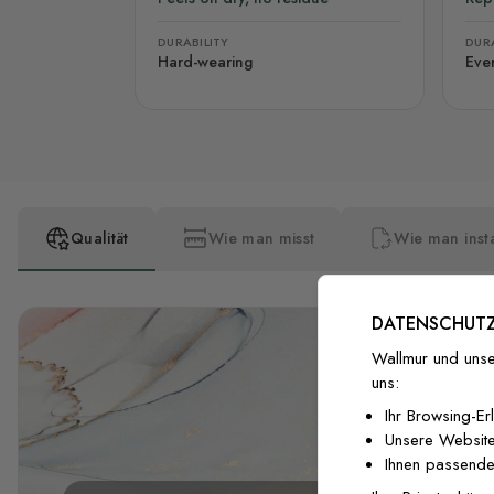
DURABILITY
DURA
Hard-wearing
Eve
Qualität
Wie man misst
Wie man insta
DATENSCHUTZ
Wallmur und unse
uns:
Ihr Browsing-Er
Unsere Website
Ihnen passende