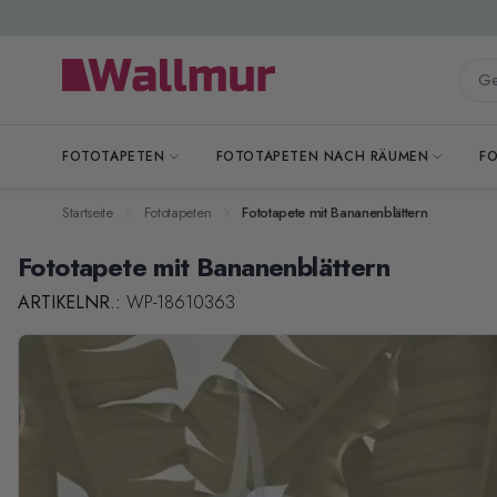
Zum Inhalt springen
Gesa
FOTOTAPETEN
FOTOTAPETEN NACH RÄUMEN
F
Startseite
Fototapeten
Fototapete mit Bananenblättern
Fototapete mit Bananenblättern
ARTIKELNR.:
WP-18610363