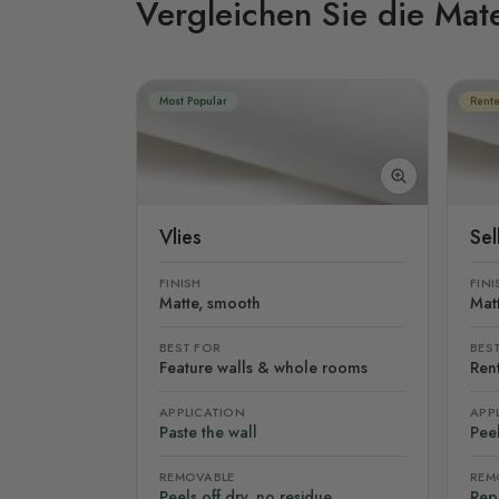
Vergleichen Sie die Mate
Most Popular
Rente
Vlies
Se
FINISH
FINI
Matte, smooth
Mat
BEST FOR
BES
Feature walls & whole rooms
Rent
APPLICATION
APP
Paste the wall
Peel
REMOVABLE
REM
Peels off dry, no residue
Rep