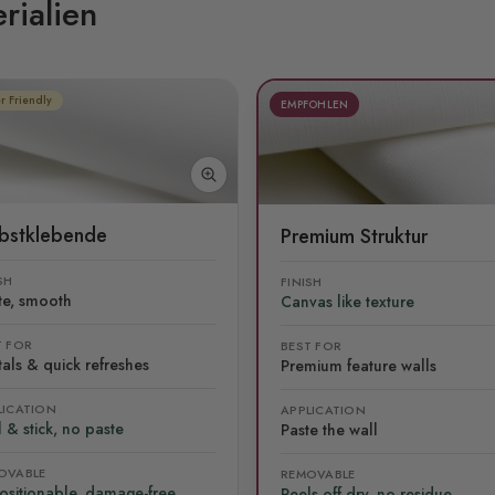
rialien
r Friendly
EMPFOHLEN
lbstklebende
Premium Struktur
SH
FINISH
te, smooth
Canvas like texture
T FOR
BEST FOR
als & quick refreshes
Premium feature walls
LICATION
APPLICATION
 & stick, no paste
Paste the wall
OVABLE
REMOVABLE
ositionable, damage-free
Peels off dry, no residue