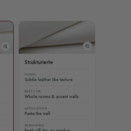
Strukturierte
FINISH
Subtle leather like texture
BEST FOR
Whole rooms & accent walls
APPLICATION
Paste the wall
REMOVABLE
Peels off dry, no residue