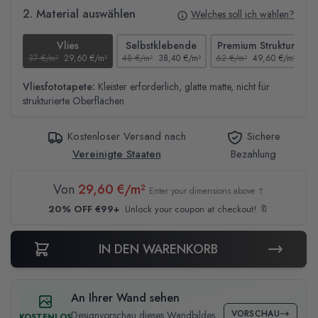
2. Material auswählen
Welches soll ich wählen?
Vlies
Selbstklebende
Premium Struktur
37 €/m²
29,60 €/m²
48 €/m²
38,40 €/m²
62 €/m²
49,60 €/m²
4
Vliesfototapete:
Kleister erforderlich, glatte matte, nicht für
strukturierte Oberflächen
Kostenloser Versand nach
Sichere
Vereinigte Staaten
Bezahlung
Von
29,60 €/m²
Enter your dimensions above ↑
20% OFF €99+
Unlock your coupon at checkout! 🔖
IN DEN WARENKORB
An Ihrer Wand sehen
VORSCHAU
Designvorschau dieses Wandbildes
KOSTENLOS