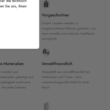
über die technisch
en Sie uns, Ihnen
uckqualität
Vorgeschnitten
che Druckqualität.
Unsere Tapeten werden in
 GREENGUARD Gold-
vorgeschnittenen Bahnen geliefert, was
inten für garantierte
eine schnelle und einfache Installation
Innenräumen.
ermöglicht.
e Materialien
Umweltfreundlich
n werden aus
Hergestellt aus umweltfreundlichen
aterialien gefertigt und
Materialien und Tinten - eine
nglebigkeit sowie eine
verantwortungsvolle Wahl für Ihren
, die jedes Interieur
Raum.