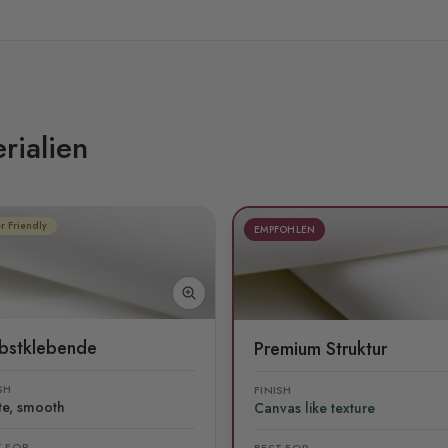
rialien
r Friendly
EMPFOHLEN
lbstklebende
Premium Struktur
SH
FINISH
te, smooth
Canvas like texture
T FOR
BEST FOR