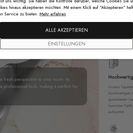
 ist uns wichtig. Sie haben die Kontrolle darüber, welche Cookies Sie 
es hinaus akzeptieren möchten. Mit einem Klick auf "Akzeptieren" helf
n Service zu bieten.
Mehr erfahren
Premium-Dr
Außergewöhnli
ALLE AKZEPTIEREN
Gedruckt mit
zertifizierten T
EINSTELLUNGEN
Sicherheit in 
Hochwertig
 a fresh perspective to your room. Its
professional look, making it perfect for
Unsere Tapete
hochwertigen M
garantieren La
luxuriöse Optik
aufwertet.