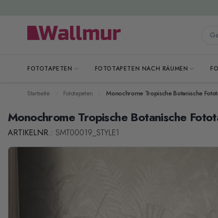
Zum Inhalt springen
Gesa
FOTOTAPETEN
FOTOTAPETEN NACH RÄUMEN
F
Startseite
Fototapeten
Monochrome Tropische Botanische Fotot
Monochrome Tropische Botanische Fotot
ARTIKELNR.:
SMT00019_STYLE1