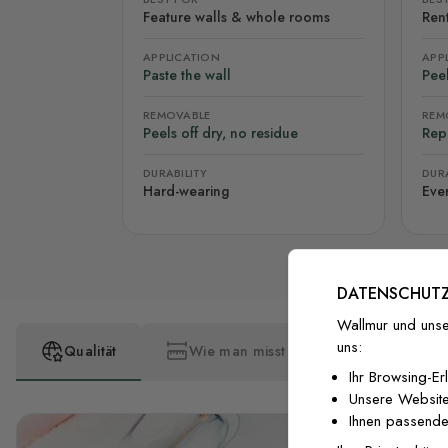
Feature walls & whole rooms
Rent
APPLICATION
APP
Paste the wall
Peel
REMOVABLE
REM
Peels off dry, no residue
Rep
DURABILITY
DURA
Hard-wearing
Eve
DATENSCHUTZ
Wallmur und unse
uns:
Qualität
Wie man misst
Wie man insta
Ihr Browsing-Er
Unsere Website
Ihnen passende