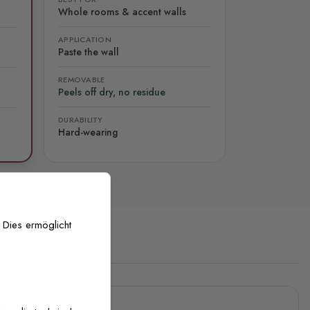
Whole rooms & accent walls
APPLICATION
Paste the wall
REMOVABLE
Peels off dry, no residue
DURABILITY
Hard-wearing
 Dies ermöglicht
stenlose Anpassung