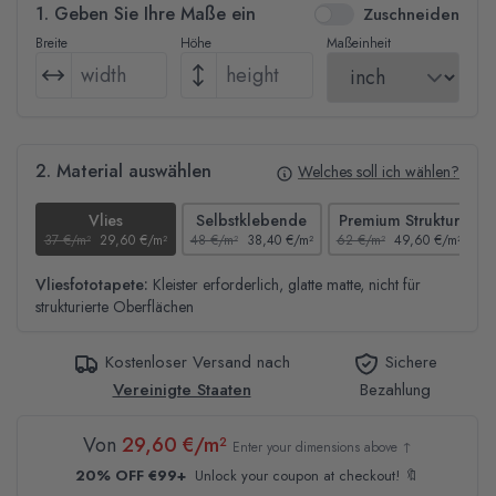
1. Geben Sie Ihre Maße ein
Zuschneiden
Breite
Höhe
Maßeinheit
2. Material auswählen
Welches soll ich wählen?
Vlies
Selbstklebende
Premium Struktur
37 €/m²
29,60 €/m²
48 €/m²
38,40 €/m²
62 €/m²
49,60 €/m²
4
Vliesfototapete:
Kleister erforderlich, glatte matte, nicht für
strukturierte Oberflächen
Kostenloser Versand nach
Sichere
Vereinigte Staaten
Bezahlung
Von
29,60 €/m²
Enter your dimensions above ↑
20% OFF €99+
Unlock your coupon at checkout! 🔖