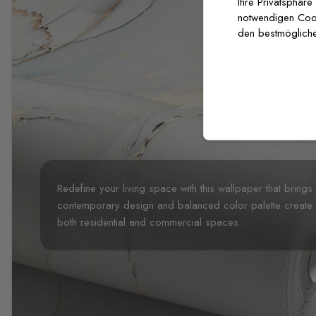
Ihre Privatsphäre
notwendigen Cooki
den bestmögliche
Redefine your living space with this wallpaper that brings
contemporary design and balanced color palette create a 
both residential and commercial spaces.