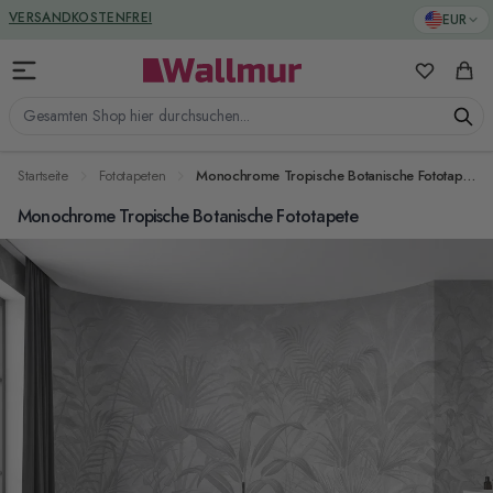
Zum Inhalt springen
GREENGUARD ZERTIFIZIERT
EUR
VERSANDKOSTENFREI
Meine Favo
Ware
Gesamten Shop hier durchsuchen...
Startseite
Fototapeten
Monochrome Tropische Botanische Fototapete
Monochrome Tropische Botanische Fototapete