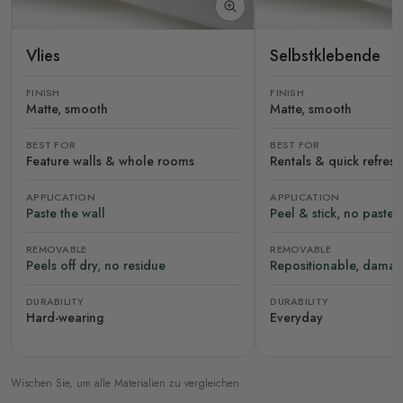
Vlies
Selbstklebende
FINISH
FINISH
Matte, smooth
Matte, smooth
BEST FOR
BEST FOR
Feature walls & whole rooms
Rentals & quick refres
APPLICATION
APPLICATION
Paste the wall
Peel & stick, no paste
REMOVABLE
REMOVABLE
Peels off dry, no residue
Repositionable, damag
DURABILITY
DURABILITY
Hard-wearing
Everyday
Wischen Sie, um alle Materialien zu vergleichen