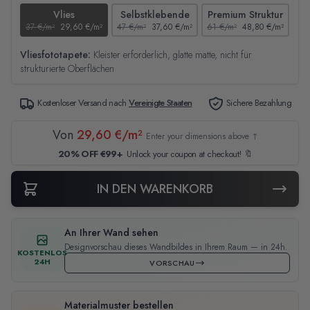
Vlies
Selbstklebende
Premium Struktur
37 €/m²
29,60 €/m²
47 €/m²
37,60 €/m²
61 €/m²
48,80 €/m²
44
Vliesfototapete:
Kleister erforderlich, glatte matte, nicht für
strukturierte Oberflächen
Kostenloser Versand nach
Vereinigte Staaten
Sichere Bezahlung
Von
29,60 €/m²
Enter your dimensions above ↑
20% OFF €99+
Unlock your coupon at checkout! 🔖
IN DEN WARENKORB
An Ihrer Wand sehen
Designvorschau dieses Wandbildes in Ihrem Raum — in 24h.
KOSTENLOS
24H
VORSCHAU
Materialmuster bestellen