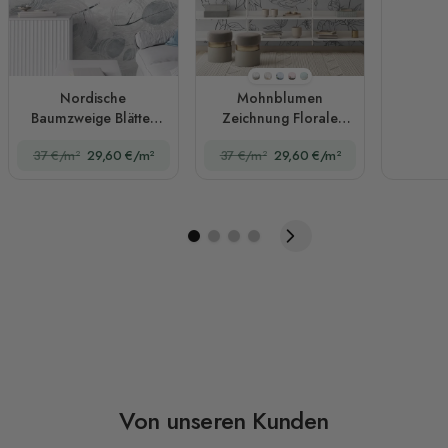
Stil 2(schwarz und weiß)
Stil 1
Stil 3
Stil 4
Stil 5
Nordische
Mohnblumen
Baumzweige Blätter
Zeichnung Florale
Fototapete
Fototapete
37 €/m²
29,60 €/m²
37 €/m²
29,60 €/m²
Von unseren Kunden