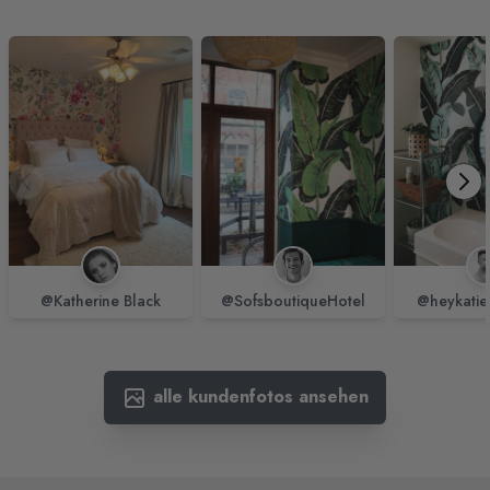
@Katherine Black
@SofsboutiqueHotel
@heykatie
alle kundenfotos ansehen