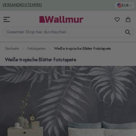
Zum Inhalt springen
GREENGUARD ZERTIFIZIERT
EUR
VERSANDKOSTENFREI
Meine Favo
Ware
Gesamten Shop hier durchsuchen...
Startseite
Fototapeten
Weiße tropische Blätter Fototapete
Weiße tropische Blätter Fototapete