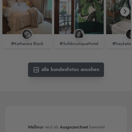
@Katherine Black
@SofsboutiqueHotel
@heykatie
alle kundenfotos ansehen
Wallmur
wird als
Ausgezeichnet
bewertet