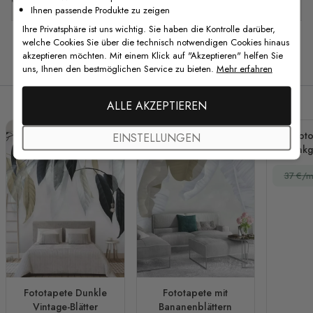
Ihnen passende Produkte zu zeigen
Ihre Privatsphäre ist uns wichtig. Sie haben die Kontrolle darüber,
welche Cookies Sie über die technisch notwendigen Cookies hinaus
akzeptieren möchten. Mit einem Klick auf "Akzeptieren" helfen Sie
Verwandte Produkte
uns, Ihnen den bestmöglichen Service zu bieten.
Mehr erfahren
ALLE AKZEPTIEREN
Foto
EINSTELLUNGEN
Ginkg
37 €/m
Fototapete Dunkle
Fototapete mit
Vintage-Blätter
Bananenblättern