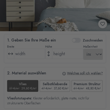
1. Geben Sie Ihre Maße ein
Zuschneiden
Breite
Höhe
Maßeinheit
2. Material auswählen
Welches soll ich wählen?
Vlies
Selbstklebende
Premium Struktur
37 €/m²
29,60 €/m²
47 €/m²
37,60 €/m²
61 €/m²
48,80 €/m²
44
Vliesfototapete:
Kleister erforderlich, glatte matte, nicht für
strukturierte Oberflächen