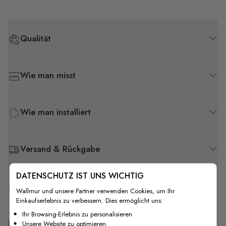
Qualität
Wie man misst
Wie man installiert
Versand & Rückgabe
DATENSCHUTZ IST UNS WICHTIG
F.A.Q
Wallmur und unsere Partner verwenden Cookies, um Ihr
Einkaufserlebnis zu verbessern. Dies ermöglicht uns:
Ihr Browsing-Erlebnis zu personalisieren
Kostenlose Anpassung
Unsere Website zu optimieren