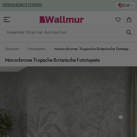
Zum Inhalt springen
GREENGUARD ZERTIFIZIERT
EUR
VERSANDKOSTENFREI
Meine Favo
Ware
Gesamten Shop hier durchsuchen...
Startseite
Fototapeten
Monochrome Tropische Botanische Fototapete
Monochrome Tropische Botanische Fototapete