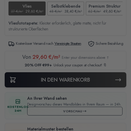
Vlies
Selbstklebende
Premium Struktur
37 €/m²
29,60 €/m²
48 €/m²
38,40 €/m²
62 €/m²
49,60 €/m²
44
Vliesfototapete:
Kleister erforderlich, glatte matte, nicht für
strukturierte Oberflächen
Kostenloser Versand nach
Vereinigte Staaten
Sichere Bezahlung
Von
29,60 €/m²
Enter your dimensions above ↑
20% OFF €99+
Unlock your coupon at checkout! 🔖
IN DEN WARENKORB
An Ihrer Wand sehen
Designvorschau dieses Wandbildes in Ihrem Raum — in 24h.
KOSTENLOS
24H
VORSCHAU
Materialmuster bestellen