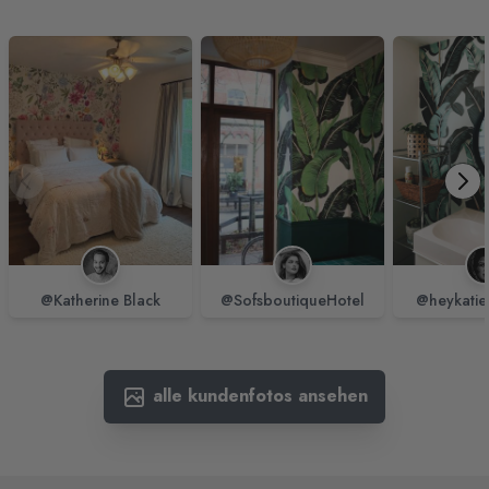
@Katherine Black
@SofsboutiqueHotel
@heykatie
alle kundenfotos ansehen