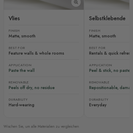
Vlies
Selbstklebende
FINISH
FINISH
Matte, smooth
Matte, smooth
BEST FOR
BEST FOR
Feature walls & whole rooms
Rentals & quick refres
APPLICATION
APPLICATION
Paste the wall
Peel & stick, no paste
REMOVABLE
REMOVABLE
Peels off dry, no residue
Repositionable, damag
DURABILITY
DURABILITY
Hard-wearing
Everyday
Wischen Sie, um alle Materialien zu vergleichen