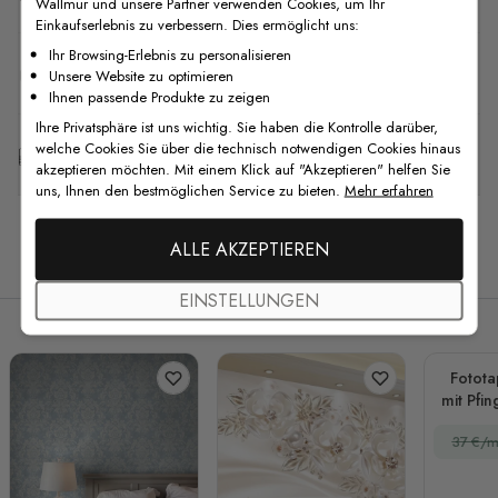
Wallmur und unsere Partner verwenden Cookies, um Ihr
Einkaufserlebnis zu verbessern. Dies ermöglicht uns:
Ihr Browsing-Erlebnis zu personalisieren
F.A.Q
Unsere Website zu optimieren
Ihnen passende Produkte zu zeigen
Ihre Privatsphäre ist uns wichtig. Sie haben die Kontrolle darüber,
welche Cookies Sie über die technisch notwendigen Cookies hinaus
Kostenlose Anpassung
akzeptieren möchten. Mit einem Klick auf "Akzeptieren" helfen Sie
uns, Ihnen den bestmöglichen Service zu bieten.
Mehr erfahren
ALLE AKZEPTIEREN
Verwandte Produkte
EINSTELLUNGEN
Fotot
mit Pfin
37 €/m