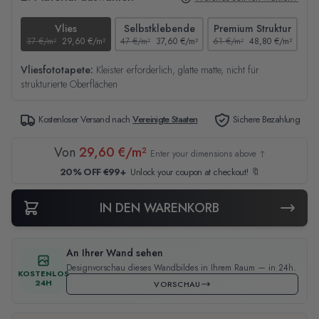
Vlies
Selbstklebende
Premium Struktur
37 €/m²
29,60 €/m²
47 €/m²
37,60 €/m²
61 €/m²
48,80 €/m²
44
Vliesfototapete:
Kleister erforderlich, glatte matte, nicht für
strukturierte Oberflächen
Kostenloser Versand nach
Vereinigte Staaten
Sichere Bezahlung
Von
29,60 €/m²
Enter your dimensions above ↑
20% OFF €99+
Unlock your coupon at checkout! 🔖
IN DEN WARENKORB
An Ihrer Wand sehen
Designvorschau dieses Wandbildes in Ihrem Raum — in 24h.
KOSTENLOS
24H
VORSCHAU