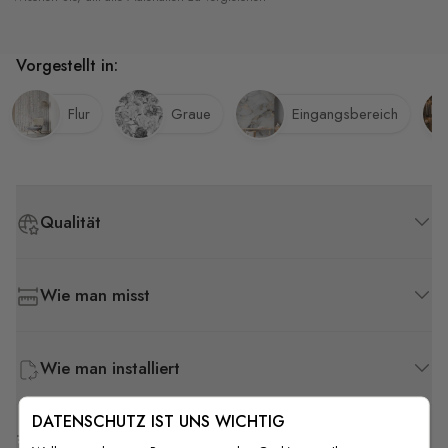
Vorgestellt in:
Flur
Graue
Eingangsbereich
Qualität
Wie man misst
Wie man installiert
DATENSCHUTZ IST UNS WICHTIG
Versand & Rückgabe