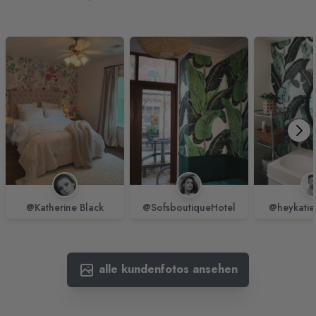
@Katherine Black
@SofsboutiqueHotel
@heykatie
alle kundenfotos ansehen