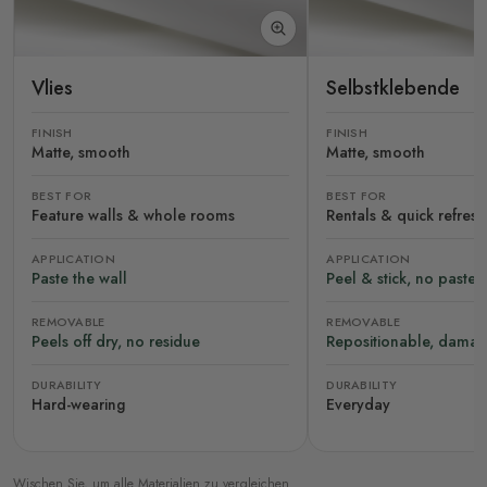
Vlies
Selbstklebende
FINISH
FINISH
Matte, smooth
Matte, smooth
BEST FOR
BEST FOR
Feature walls & whole rooms
Rentals & quick refres
APPLICATION
APPLICATION
Paste the wall
Peel & stick, no paste
REMOVABLE
REMOVABLE
Peels off dry, no residue
Repositionable, damag
DURABILITY
DURABILITY
Hard-wearing
Everyday
Wischen Sie, um alle Materialien zu vergleichen