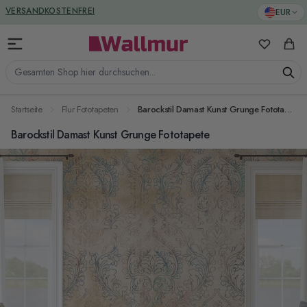
Zum Inhalt springen
GREENGUARD ZERTIFIZIERT
EUR
VERSANDKOSTENFREI
Meine Favo
Ware
Gesamten Shop hier durchsuchen...
Startseite
Flur Fototapeten
Barockstil Damast Kunst Grunge Fototapete
Barockstil Damast Kunst Grunge Fototapete