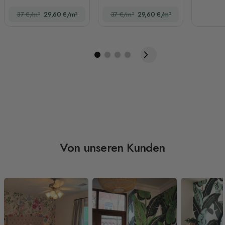
Berglandschaft und
Heißluftballon und
37 €/m²
29,60 €/m²
37 €/m²
29,60 €/m²
Heißluftballon
Sonne Fototapete
Fototapete
Von unseren Kunden