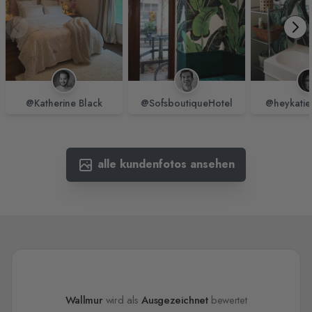
@Katherine Black
@SofsboutiqueHotel
@heykatie
alle kundenfotos ansehen
Wallmur
wird als
Ausgezeichnet
bewertet