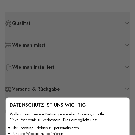
Qualität
Wie man misst
Wie man installiert
Versand & Rückgabe
DATENSCHUTZ IST UNS WICHTIG
F.A.Q
Wallmur und unsere Partner verwenden Cookies, um Ihr
Einkaufserlebnis zu verbessern. Dies ermöglicht uns:
Ihr Browsing-Erlebnis zu personalisieren
Kostenlose Anpassung
Unsere Website zu optimieren