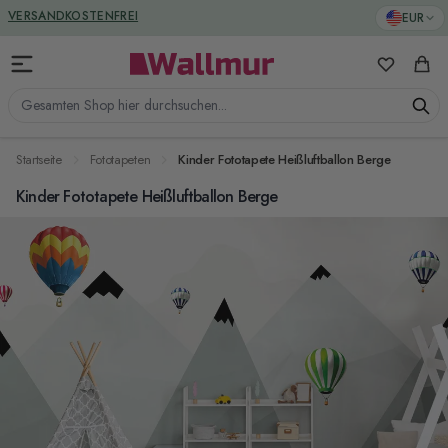
Zum Inhalt springen
GREENGUARD ZERTIFIZIERT
EUR
VERSANDKOSTENFREI
Meine Favo
Ware
Gesamten Shop hier durchsuchen...
Startseite
Fototapeten
Kinder Fototapete Heißluftballon Berge
Kinder Fototapete Heißluftballon Berge