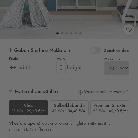
1. Geben Sie Ihre Maße ein
Zuschneiden
Breite
Höhe
Maßeinheit
2. Material auswählen
Welches soll ich wählen?
Vlies
Selbstklebende
Premium Struktur
37 €/m²
29,60 €/m²
48 €/m²
38,40 €/m²
62 €/m²
49,60 €/m²
44
Vliesfototapete:
Kleister erforderlich, glatte matte, nicht für
strukturierte Oberflächen