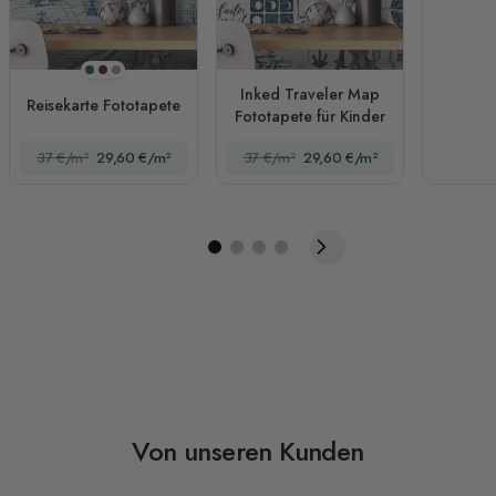
Marineblau
Rotweinrot
Braun
Inked Traveler Map
Reisekarte Fototapete
Fototapete für Kinder
37 €/m²
29,60 €/m²
37 €/m²
29,60 €/m²
Von unseren Kunden