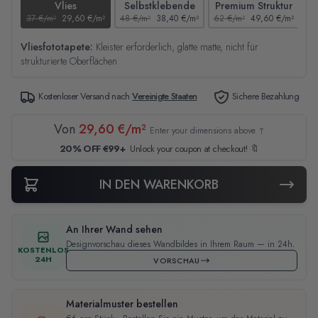
Vlies
Selbstklebende
Premium Struktur
37 €/m²
29,60 €/m²
48 €/m²
38,40 €/m²
62 €/m²
49,60 €/m²
44
Vliesfototapete:
Kleister erforderlich, glatte matte, nicht für
strukturierte Oberflächen
Kostenloser Versand nach
Vereinigte Staaten
Sichere Bezahlung
Von
29,60 €/m²
Enter your dimensions above ↑
20% OFF €99+
Unlock your coupon at checkout! 🔖
IN DEN WARENKORB
An Ihrer Wand sehen
Designvorschau dieses Wandbildes in Ihrem Raum — in 24h.
KOSTENLOS
24H
VORSCHAU
Materialmuster bestellen