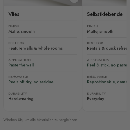
Vlies
Selbstklebende
FINISH
FINISH
Matte, smooth
Matte, smooth
BEST FOR
BEST FOR
Feature walls & whole rooms
Rentals & quick refres
APPLICATION
APPLICATION
Paste the wall
Peel & stick, no paste
REMOVABLE
REMOVABLE
Peels off dry, no residue
Repositionable, damag
DURABILITY
DURABILITY
Hard-wearing
Everyday
Wischen Sie, um alle Materialien zu vergleichen