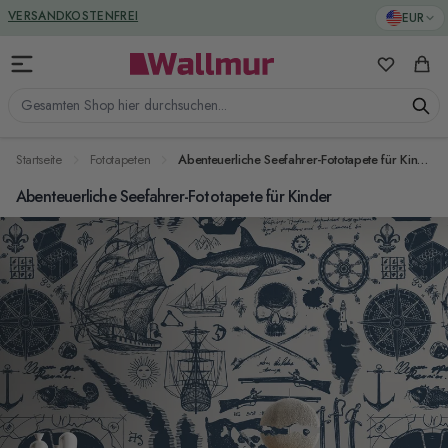
Zum Inhalt springen
GREENGUARD ZERTIFIZIERT
EUR
VERSANDKOSTENFREI
Meine Favo
Ware
Gesamten Shop hier durchsuchen...
Startseite
Fototapeten
Abenteuerliche Seefahrer-Fototapete für Kinder
Abenteuerliche Seefahrer-Fototapete für Kinder