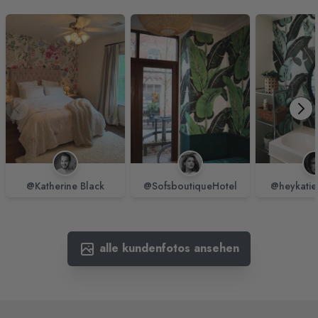
@Katherine Black
@SofsboutiqueHotel
@heykatie
alle kundenfotos ansehen