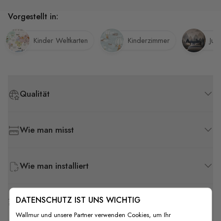
Vorgestellt in:
Kinder Weltkarten
Kinderzimmer
Jun
Qualität
Wie man misst
Wie man installiert
DATENSCHUTZ IST UNS WICHTIG
Versand & Rückgabe
Wallmur und unsere Partner verwenden Cookies, um Ihr