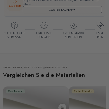
€6 pro Stück · Bestellen Sie ein Muster, um das Material zu
fühlen.
MUSTER
MUSTER KAUFEN
KOSTENLOSER
ORIGINALE
GREENGUARD
FAIRE
VERSAND
DESIGNS
ZERTIFIZIERT
PREISE
NICHT SICHER, WELCHES SIE WÄHLEN SOLLEN?
Vergleichen Sie die Materialien
Most Popular
Renter Friendly