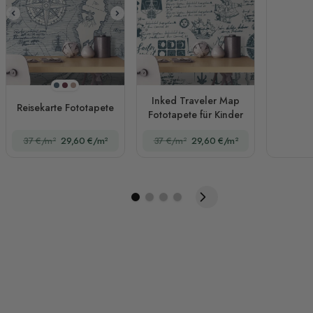
Marineblau
Rotweinrot
Braun
Inked Traveler Map
Reisekarte Fototapete
Fototapete für Kinder
37 €/m²
29,60 €/m²
37 €/m²
29,60 €/m²