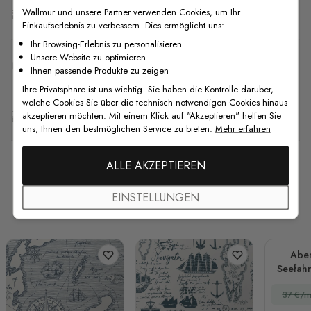
Wallmur und unsere Partner verwenden Cookies, um Ihr
Versand & Rückgabe
Einkaufserlebnis zu verbessern. Dies ermöglicht uns:
Ihr Browsing-Erlebnis zu personalisieren
Unsere Website zu optimieren
F.A.Q
Ihnen passende Produkte zu zeigen
Ihre Privatsphäre ist uns wichtig. Sie haben die Kontrolle darüber,
welche Cookies Sie über die technisch notwendigen Cookies hinaus
Kostenlose Anpassung
akzeptieren möchten. Mit einem Klick auf "Akzeptieren" helfen Sie
uns, Ihnen den bestmöglichen Service zu bieten.
Mehr erfahren
ALLE AKZEPTIEREN
Verwandte Produkte
EINSTELLUNGEN
Aben
Seefahr
f
37 €/m