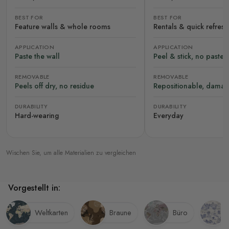
BEST FOR
BEST FOR
Feature walls & whole rooms
Rentals & quick refres
APPLICATION
APPLICATION
Paste the wall
Peel & stick, no paste
REMOVABLE
REMOVABLE
Peels off dry, no residue
Repositionable, damag
DURABILITY
DURABILITY
Hard-wearing
Everyday
Wischen Sie, um alle Materialien zu vergleichen
Vorgestellt in:
Weltkarten
Braune
Büro