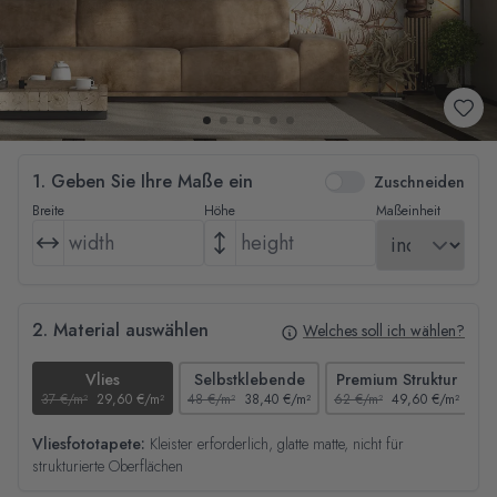
1. Geben Sie Ihre Maße ein
Zuschneiden
Breite
Höhe
Maßeinheit
2. Material auswählen
Welches soll ich wählen?
Vlies
Selbstklebende
Premium Struktur
37 €/m²
29,60 €/m²
48 €/m²
38,40 €/m²
62 €/m²
49,60 €/m²
44
Vliesfototapete:
Kleister erforderlich, glatte matte, nicht für
strukturierte Oberflächen