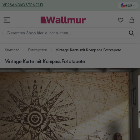
Zum Inhalt springen
GREENGUARD ZERTIFIZIERT
EUR
VERSANDKOSTENFREI
Meine Favo
Ware
Gesamten Shop hier durchsuchen...
Startseite
Fototapeten
Vintage Karte mit Kompass Fototapete
Vintage Karte mit Kompass Fototapete