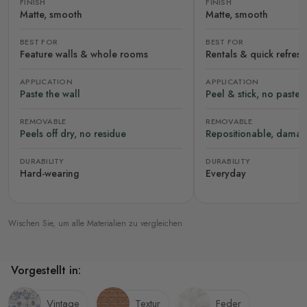
FINISH
FINISH
Matte, smooth
Matte, smooth
BEST FOR
BEST FOR
Feature walls & whole rooms
Rentals & quick refres
APPLICATION
APPLICATION
Paste the wall
Peel & stick, no paste
REMOVABLE
REMOVABLE
Peels off dry, no residue
Repositionable, damag
DURABILITY
DURABILITY
Hard-wearing
Everyday
Wischen Sie, um alle Materialien zu vergleichen
Vorgestellt in:
Vintage
Textur
Feder