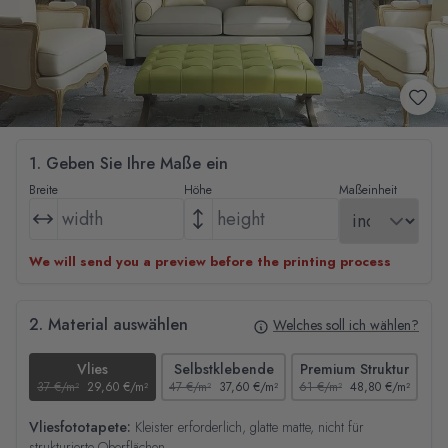
1. Geben Sie Ihre Maße ein
Breite
Höhe
Maßeinheit
We will send you a preview before the printing process
2. Material auswählen
Welches soll ich wählen?
Vlies
Selbstklebende
Premium Struktur
37 €/m²
29,60 €/m²
47 €/m²
37,60 €/m²
61 €/m²
48,80 €/m²
44
Vliesfototapete:
Kleister erforderlich, glatte matte, nicht für
strukturierte Oberflächen