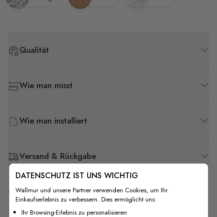
Qualität
Wie man misst
Wie man installiert
Versand & Rückgabe
DATENSCHUTZ IST UNS WICHTIG
Wallmur und unsere Partner verwenden Cookies, um Ihr
F.A.Q
Einkaufserlebnis zu verbessern. Dies ermöglicht uns:
Ihr Browsing-Erlebnis zu personalisieren