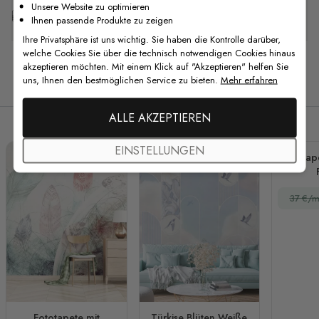
Unsere Website zu optimieren
Kostenlose Anpassung
Ihnen passende Produkte zu zeigen
Ihre Privatsphäre ist uns wichtig. Sie haben die Kontrolle darüber,
welche Cookies Sie über die technisch notwendigen Cookies hinaus
akzeptieren möchten. Mit einem Klick auf "Akzeptieren" helfen Sie
uns, Ihnen den bestmöglichen Service zu bieten.
Mehr erfahren
Verwandte Produkte
ALLE AKZEPTIEREN
EINSTELLUNGEN
Fototap
37 €/m
Fototapete mit
Türkise Blüten Weiße