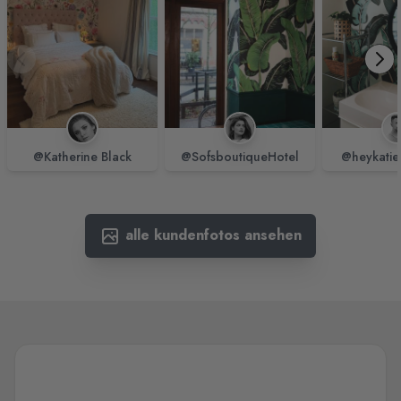
@Katherine Black
@SofsboutiqueHotel
@heykatie
alle kundenfotos ansehen