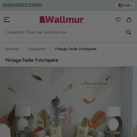
Zum Inhalt springen
GREENGUARD ZERTIFIZIERT
EUR
VERSANDKOSTENFREI
Meine Favo
Ware
Gesamten Shop hier durchsuchen...
Startseite
Fototapeten
Vintage Feder Fototapete
Vintage Feder Fototapete