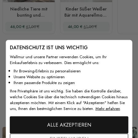
Niedliche Tiere mit
Kinder Süßer Weißer
bunting und
Bär mit Aquarellmond
Dreiecksflaggen
und Gelben Sternen
Sonderpreis
Regulärer Preis
Sonderpreis
Regulärer Preis
46,00 €
61,00 €
46,00 €
61,00 €
Wandtattoo für das
Wandtattoo
Kinderzimmer
DATENSCHUTZ IST UNS WICHTIG
Wallmur und unsere Partner verwenden Cookies, um Ihr
Einkaufserlebnis zu verbessern. Dies ermöglicht uns:
Ihr Browsing-Erlebnis zu personalisieren
Unsere Website zu optimieren
Ihnen passende Produkte zu zeigen
Ihre Privatsphäre ist uns wichtig. Sie haben die Kontrolle darüber,
welche Cookies Sie über die technisch notwendigen Cookies hinaus
akzeptieren möchten. Mit einem Klick auf "Akzeptieren" helfen Sie
Von unseren Kunden
uns, Ihnen den bestmöglichen Service zu bieten.
Mehr erfahren
ALLE AKZEPTIEREN