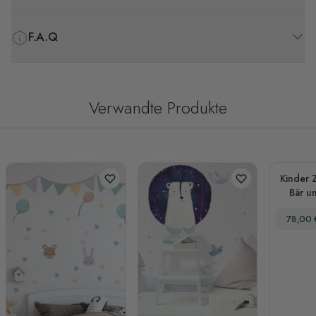
F.A.Q
Verwandte Produkte
Kinder 
Bär u
Wa
Sonder
78,00 