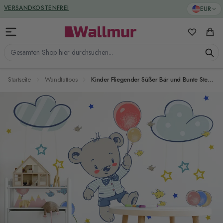
Zum Inhalt springen
VERSANDKOSTENFREI
EUR
Meine Favo
Ware
Gesamten Shop hier durchsuchen...
Startseite
Wandtattoos
Kinder Fliegender Süßer Bär und Bunte Sterne im Cartoon-Himmel Wandtattoo