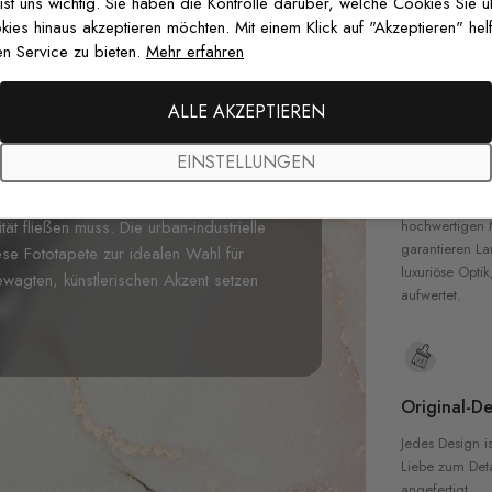
 ist uns wichtig. Sie haben die Kontrolle darüber, welche Cookies Sie 
Gedruckt mit
es hinaus akzeptieren möchten. Mit einem Klick auf "Akzeptieren" helf
zertifizierten T
n Service zu bieten.
Mehr erfahren
Sicherheit in 
 mit unserer
Dunkle Musiknoten mit
me
Design fängt die Seele der Musik
ALLE AKZEPTIEREN
emente ein. Die dramatische Schwarz-Weiß-
 ein elegantes Konzertklavier und fließende
EINSTELLUNGEN
Hochwertig
ergrund tanzen. Diese zeitgenössische
r perfekt für Musikräume, Studios,
Unsere Tapete
hochwertigen M
ät fließen muss. Die urban-industrielle
garantieren La
ese Fototapete zur idealen Wahl für
luxuriöse Optik
wagten, künstlerischen Akzent setzen
aufwertet.
Original-De
Jedes Design is
Liebe zum Detai
angefertigt.