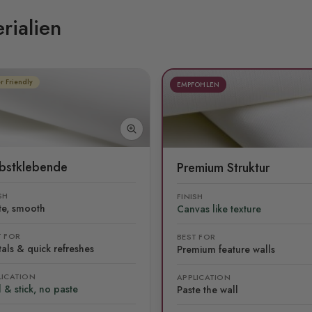
rialien
r Friendly
EMPFOHLEN
lbstklebende
Premium Struktur
SH
FINISH
te, smooth
Canvas like texture
T FOR
BEST FOR
als & quick refreshes
Premium feature walls
LICATION
APPLICATION
 & stick, no paste
Paste the wall