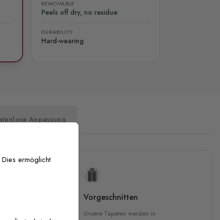
REMOVABLE
Peels off dry, no residue
DURABILITY
Hard-wearing
stenlose Anpassung
 Dies ermöglicht
uckqualität
Vorgeschnitten
che Druckqualität.
Unsere Tapeten werden in