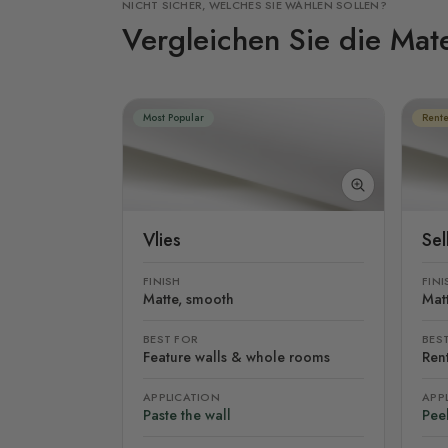
NICHT SICHER, WELCHES SIE WÄHLEN SOLLEN?
Vergleichen Sie die Mate
Most Popular
Rente
Vlies
Se
FINISH
FINI
Matte, smooth
Mat
BEST FOR
BES
Feature walls & whole rooms
Rent
APPLICATION
APP
Paste the wall
Peel