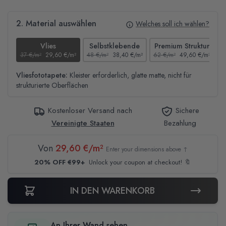
2. Material auswählen
Welches soll ich wählen?
Vlies
Selbstklebende
Premium Struktur
37 €/m²
29,60 €/m²
48 €/m²
38,40 €/m²
62 €/m²
49,60 €/m²
4
Vliesfototapete:
Kleister erforderlich, glatte matte, nicht für
strukturierte Oberflächen
Kostenloser Versand nach
Sichere
Vereinigte Staaten
Bezahlung
Von
29,60 €/m²
Enter your dimensions above ↑
20% OFF €99+
Unlock your coupon at checkout! 🔖
IN DEN WARENKORB
An Ihrer Wand sehen