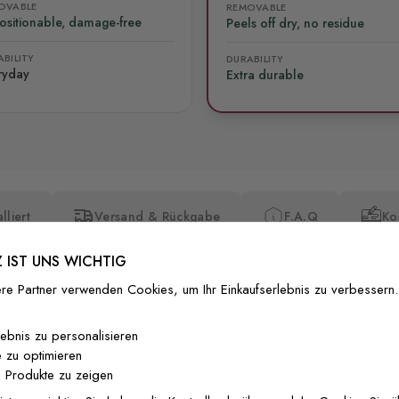
OVABLE
REMOVABLE
ositionable, damage-free
Peels off dry, no residue
BILITY
DURABILITY
ryday
Extra durable
lliert
Versand & Rückgabe
F.A.Q
Ko
 IST UNS WICHTIG
re Partner verwenden Cookies, um Ihr Einkaufserlebnis zu verbessern.
lebnis zu personalisieren
 zu optimieren
Premium-Dr
 Produkte zu zeigen
Außergewöhnli