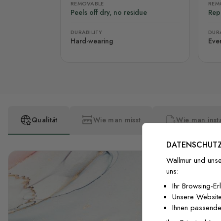
REMOVABLE
REM
Peels off dry, no residue
Rep
DURABILITY
DURA
Hard-wearing
Eve
Qualität
Wie man misst
Wie man insta
DATENSCHUTZ
Wallmur und unse
uns:
Ihr Browsing-Er
Unsere Website
Ihnen passende