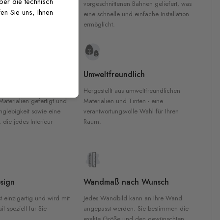
über die technisch
 GREENGUARD Gold-
vorgeschnittenen Bahnen geliefert, was
en Sie uns, Ihnen
inten für garantierte
eine schnelle und einfache Installation
Innenräumen.
ermöglicht.
e Materialien
Umweltfreundlich
n werden aus
Hergestellt aus umweltfreundlichen
aterialien gefertigt und
Materialien und Tinten - eine
nglebigkeit sowie eine
verantwortungsvolle Wahl für Ihren
, die jedes Interieur
Raum.
sign
Wandmaß nach Wunsch
t einzigartig und wird mit
Jedes Wandbild kann an Ihre Wand
l speziell für Sie
angepasst werden. Sie bestimmen die
exakte Größe und den gewünschten