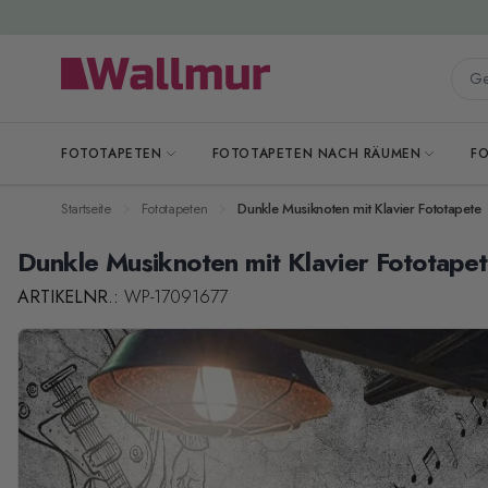
Zum Inhalt springen
Gesa
FOTOTAPETEN
FOTOTAPETEN NACH RÄUMEN
F
Startseite
Fototapeten
Dunkle Musiknoten mit Klavier Fototapete
Dunkle Musiknoten mit Klavier Fototape
ARTIKELNR.:
WP-17091677