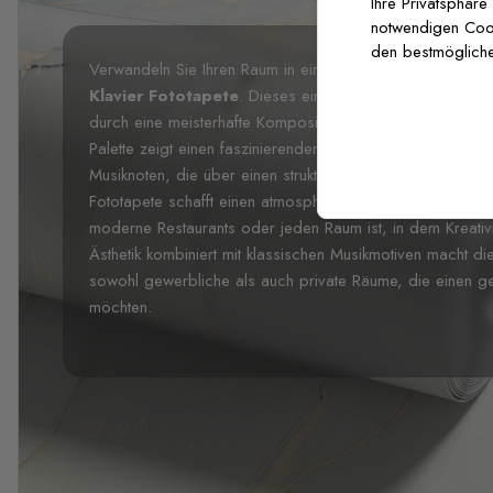
Ihre Privatsphäre
notwendigen Cooki
den bestmögliche
Verwandeln Sie Ihren Raum in ein musikalisches Heiligtum
Klavier Fototapete
. Dieses eindrucksvolle
monochro
durch eine meisterhafte Komposition kontrastierender El
Palette zeigt einen faszinierenden Gitarristen mit Fedora,
Musiknoten, die über einen strukturierten Betoneffekt-Hint
Fototapete schafft einen atmosphärischen Hintergrund, de
moderne Restaurants oder jeden Raum ist, in dem Kreativit
Ästhetik kombiniert mit klassischen Musikmotiven macht di
sowohl gewerbliche als auch private Räume, die einen ge
möchten.