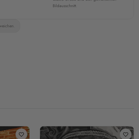
Bildausschnitt.
bweichen.