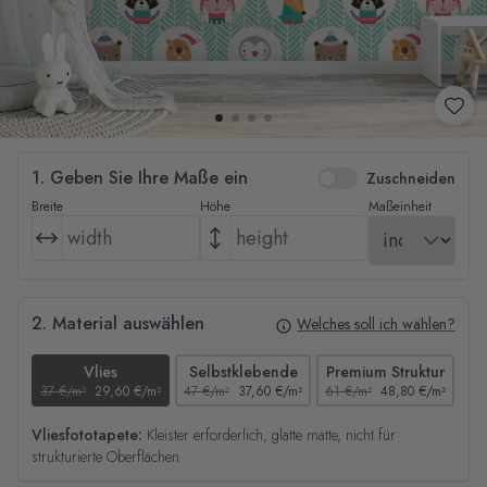
1. Geben Sie Ihre Maße ein
Zuschneiden
Breite
Höhe
Maßeinheit
2. Material auswählen
Welches soll ich wählen?
Vlies
Selbstklebende
Premium Struktur
37 €/m²
29,60 €/m²
47 €/m²
37,60 €/m²
61 €/m²
48,80 €/m²
44
Vliesfototapete:
Kleister erforderlich, glatte matte, nicht für
strukturierte Oberflächen