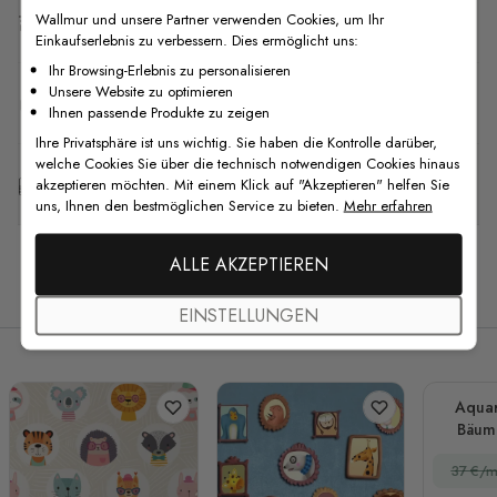
Wallmur und unsere Partner verwenden Cookies, um Ihr
Versand & Rückgabe
Einkaufserlebnis zu verbessern. Dies ermöglicht uns:
Ihr Browsing-Erlebnis zu personalisieren
Unsere Website zu optimieren
F.A.Q
Ihnen passende Produkte zu zeigen
Ihre Privatsphäre ist uns wichtig. Sie haben die Kontrolle darüber,
welche Cookies Sie über die technisch notwendigen Cookies hinaus
Kostenlose Anpassung
akzeptieren möchten. Mit einem Klick auf "Akzeptieren" helfen Sie
uns, Ihnen den bestmöglichen Service zu bieten.
Mehr erfahren
ALLE AKZEPTIEREN
Verwandte Produkte
EINSTELLUNGEN
Aquar
Bäum
Fo
37 €/m