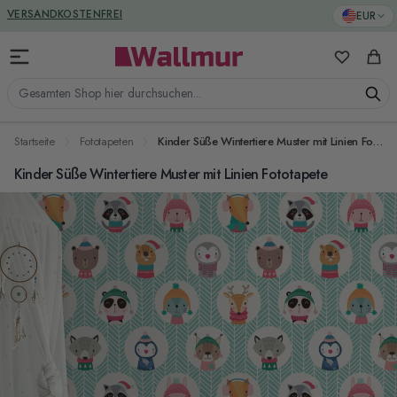
Zum Inhalt springen
GREENGUARD ZERTIFIZIERT
EUR
VERSANDKOSTENFREI
Meine Favo
Ware
Gesamten Shop hier durchsuchen...
Startseite
Fototapeten
Kinder Süße Wintertiere Muster mit Linien Fototapete
Kinder Süße Wintertiere Muster mit Linien Fototapete