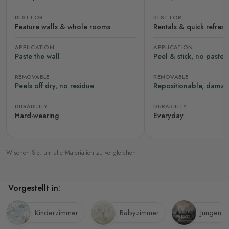
BEST FOR
BEST FOR
Feature walls & whole rooms
Rentals & quick refres
APPLICATION
APPLICATION
Paste the wall
Peel & stick, no paste
REMOVABLE
REMOVABLE
Peels off dry, no residue
Repositionable, damag
DURABILITY
DURABILITY
Hard-wearing
Everyday
Wischen Sie, um alle Materialien zu vergleichen
Vorgestellt in:
Kinderzimmer
Babyzimmer
Jungenz